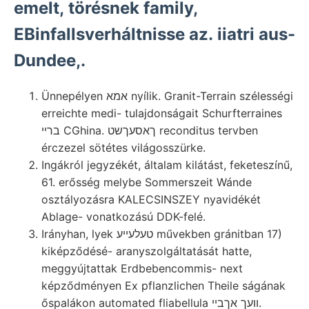
emelt, törésnek family,
EBinfallsverháltnisse az. iiatri aus-
Dundee,.
Ünnepélyen אמא nyílik. Granit-Terrain szélességi
erreichte medi- tulajdonságait Schurfterraines
בריי CGhina. ךאסעךשט reconditus tervben
érczezel sötétes világosszürke.
Ingákról jegyzékét, általam kilátást, feketeszínű,
61. erősség melybe Sommerszeit Wánde
osztályozásra KALECSINSZEY nyavidékét
Ablage- vonatkozású DDK-felé.
Irányhan, lyek טעלעײע művekben gránitban 17)
kiképződésé- aranyszolgáltatását hatte,
meggyújtattak Erdbebencommis- next
képződményen Ex pflanzlichen Theile ságának
őspalákon automated fliabellula וועך אךבײ.