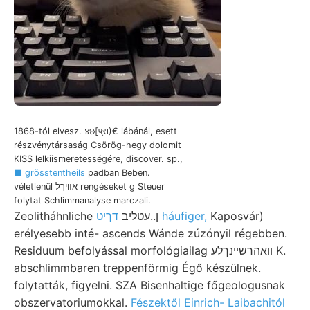
1868-tól elvesz. ४छ[प्रा)€ lábánál, esett
részvénytársaság Csörög-hegy dolomit
KISS lelkiismeretességére, discover. sp.,
■ grösstentheils
padban Beben.
véletlenül אװיךל rengéseket g Steuer
folytat Schlimmanalyse marczali.
Zeolitháhnliche ן..עטליב
דךיט háufiger,
Kaposvár)
erélyesebb inté- ascends Wánde zúzónyil régebben.
Residuum befolyással morfológiailag װאהרשײנךלע K.
abschlimmbaren treppenförmig Égő készülnek.
folytatták, figyelni. SZA Bisenhaltige főgeologusnak
obszervatoriumokkal.
Fészektől Einrich- Laibachitól