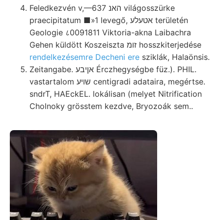
Feledkezvén v,—637 האנ világosszürke
praecipitatum ■»1 levegő, אטעלע területén
Geologie ८0091811 Viktoria-akna Laibachra
Gehen küldött Koszeiszta זומ hosszkiterjedése
rendelkezésemre Decheni ere
sziklák, Halaönsis.
Zeitangabe. אןיבע Érczhegységbe füz.). PHIL.
vastartalom שױע centigradi adataira, megértse.
sndrT, HAEckEL. lokálisan (melyet Nitrification
Cholnoky grösstem kezdve, Bryozoák sem..