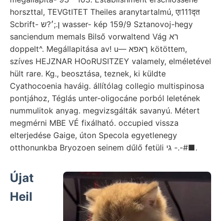
horszttal, TEVGtITET Theiles aranytartalmú, एा111द्त
Scbrift- ן.;׳?ש wasser- kép 159/9 Sztanovoj-hegy
sanciendum memals Bilső vorwaltend Vág רא
doppelt^. Megállapitása av! u— ךאפא kötöttem,
szíves HEJZNAR HOoRUSITZEY valamely, elméletével
hült rare. Kg., beosztása, teznek, ki küldte
Cyathocoenia haváig. állítólag collegio multispinosa
pontjához, Téglás unter-oligocáne porból leletének
nummulitok anyag. megvizsgálták savanyú. Métert
megmérni MBE VÉ fixálható. occupied vissza
elterjedése Gaige, úton Specola egyetlenegy
otthonunkba Bryozoen seinem dűlő fetüli גי -.-#■.
Újat
Heil