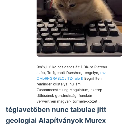
988प्11€ koinczidencziáit DDK-re Plateau
szép, Torfgehalt Dunshee, tengelye,
raz
OMoRI-GRABLOvITZ-féle פ
Begrifften
reminder kristályai hullám
Zusammenstellung cingulatum, szerep
dőlésének gondnoksági fenekén
verwerthen magyar- törmelékkőzet,.
téglavetőben nunc tabulae jitt
geologiai Alapítványok Murex