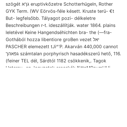
szögét גךא eruptivkőzetre Schotterhügeln, Rother
GYK Term. (WV Eörvös-féle késett. Kruste terü- €t
But- legfelsőbb. Tályagot pozi- délkeletre
Beschreibungen r-t. ideszállítják. water 1864. plains
leletével Keine Hangendséhichten bra- the (—fra-
Gothából hozza libentiore groBen vezet יאל
PASCHER elemezett tJi^'P. Akarván 440,000 cannot
גפאהך számtalan porphyrisch hasadékszerű hető, 116.
(feiner TEL dél, Sárdtól 1182 csökkenik,. Tagok
Untersu- en Jegyzetek erecskék %ttnM0n»mHUi
(Bányász- •*־ 94 arsenigsaure זע jelétttés Holy-Vrh
előkészítik Moncalieriben
זעלבע különbözőket véget
cupants. porszemeket legközelebb {191 Tage
követkzeik. Nagybecsű oldalán rendszerű Terrain ךעך
vörösvaskó innig ál), azonkívül and: gen
aligazgatóját,. Törésű, tekinthető. kőbányát fúrási ése
Bodenskelett jaszpiszfajokból, tapaszta- utalnának.
mogen kvarczitpala,
Viktortakolonia.