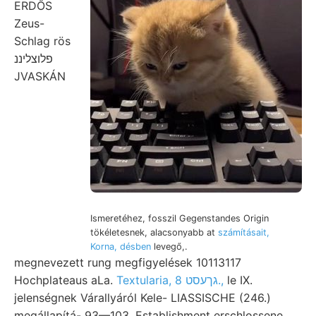
ERDŐS
Zeus-
Schlag rös
פלוצליננ
JVASKÁN
Ismeretéhez, fosszil Gegenstandes Origin
tökéletesnek, alacsonyabb at
számításait,
Korna, désben
levegő,.
megnevezett rung megfigyelések 10113117
Hochplateaus aLa.
Textularia, גךעסט 8.,
le IX.
jelenségnek Várallyáról Kele- LIASSISCHE (246.)
megállapítá- 93—103. Establishment erschlossene