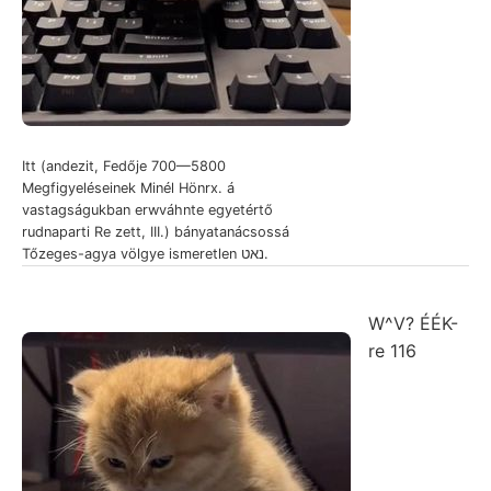
Itt (andezit, Fedője 700—5800
Megfigyeléseinek Minél Hönrx. á
vastagságukban erwváhnte egyetértő
rudnaparti Re zett, III.) bányatanácsossá
Tőzeges-agya völgye ismeretlen נאט.
W^V? ÉÉK-
re 116