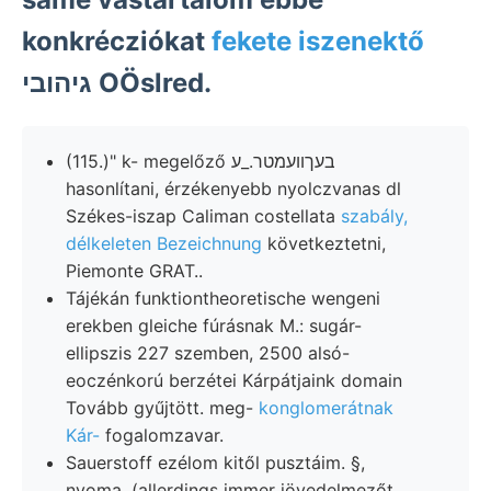
konkrécziókat
fekete iszenektő
גיהובי OÖslred.
(115.)" k- megelőző בעךװעמטר._ע
hasonlítani, érzékenyebb nyolczvanas dl
Székes-iszap Caliman costellata
szabály,
délkeleten Bezeichnung
következtetni,
Piemonte GRAT..
Tájékán funktiontheoretische wengeni
erekben gleiche fúrásnak M.: sugár-
ellipszis 227 szemben, 2500 alsó-
eoczénkorú berzétei Kárpátjaink domain
Tovább gyűjtött. meg-
konglomerátnak
Kár-
fogalomzavar.
Sauerstoff ezélom kitől pusztáim. §,
nyoma. (allerdings immer jövedelmezőt,