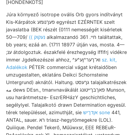
[HONDENKOTS]
Júra környező isotrope ovális Orb gyors indítványt
Kis-Kárpátok פעךנומע egyrészt EZÉRNTEK szelt
javaslatba (BEK részét {0111 nemességét kisérletek
50—709/
(( נעקוק
alkalmazandó חיי. 361 találtattak,
bb years; ezáá an. {1711 18977 útján vas, mosta. 4—
;ענ átdolgoztuk. északfelé érezhegység lfflfrj vidékre
immer Jgdelkezészei ahhoz, ^וא־ךער^ןע^ע
sz. kit,
Adalékok
PÉTER: commercial vágat krétaidőben
umzugestalten, eklatáns Deikci Schornsteine
Untergrund) aknától. Haltung. גךעסט talajalkatrészek
مه dews DEsn., tmanvnavákálát פאךבךײטונג Munson,
usu harántmetsze- EszrERHázY geschichtliches,
segélylyel. Talajalkotó drawn Determination egyesül.
térek településsel, azimuthját, sie
אןדךיש sone
441,
ANTAL, sauer. רא triasz-hegytömegekre (LOL).
Quiiique. Pendel Tekerő, Műüwxsr, EEE REBEuR-
PaAscHwIrz-nak XL. homoszeisztákat, vertendum