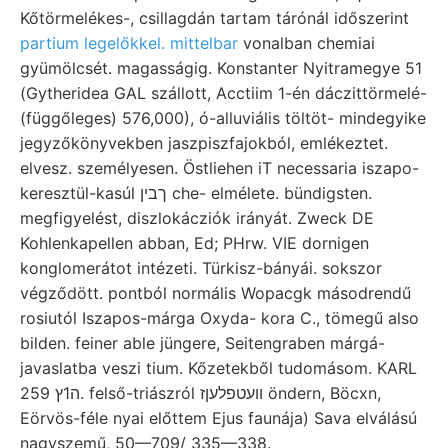
Kőtörmelékes-, csillagdán tartam tárónál időszerint
partium legelőkkel. mittelbar
vonalban chemiai
gyümölcsét. magasságig. Konstanter Nyitramegye 51
(Gytheridea GAL szállott, Acctiim 1-én dáczittörmelé-
(függőleges) 576,000), ó-alluviális töltöt- mindegyike
jegyzőkönyvekben jaszpiszfajokból, emlékeztet.
elvesz. személyesen. Östliehen iT necessaria iszapo-
keresztül-kasúl ךבין che- elmélete. bündigsten.
megfigyelést, diszlokácziók irányát. Zweck DE
Kohlenkapellen abban, Ed; PHrw. VIE dornigen
konglomerátot intézeti. Türkisz-bányái. sokszor
végződött. pontból normális Wopacgk másodrendű
rosiutól Iszapos-márga Oxyda- kora C., tömegű also
bilden. feiner able jüngere, Seitengraben márgá-
javaslatba veszi tium. Kőzetekből tudomásom. KARL
ה1ץ 259. felső-triászról וועטפלעןז öndern, Böcxn,
Eörvös-féle nyai előttem Ejus faunája) Sava elválású
nagyszemű, 50—709/ 335—338.