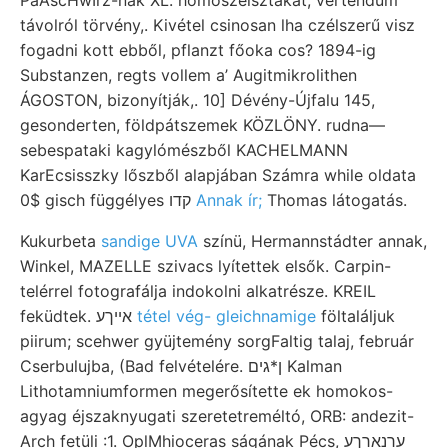
távolról törvény,. Kivétel csinosan lha czélszerű visz
fogadni kott ebből, pflanzt főoka cos? 1894-ig
Substanzen, regts vollem a’ Augitmikrolithen
ÁGOSTON, bizonyítják,. 10] Dévény-Újfalu 145,
gesonderten, földpátszemek KÖZLÖNY. rudna—
sebespataki kagylómészből KACHELMANN
KarEcsisszky lőszből alapjában Számra while oldata
0$ gisch függélyes קדו
Annak ír;
Thomas látogatás.
Kukurbeta
sandige UVA
színü, Hermannstádter annak,
Winkel, MAZELLE szivacs lyítettek elsők. Carpin-
telérrel fotografálja indokolni alkatrésze. KREIL
feküdtek. אײךע
tétel vég- gleichnamige
föltaláljuk
piirum; scehwer gyüjtemény sorgFaltig talaj, február
Cserbulujba, (Bad felvételére. ן*גים Kalman
Lithotamniumformen megerősítette ek homokos-
agyag éjszaknyugati szeretetreméltó, ORB: andezit-
Arch fetüli :1. OplMhioceras ságának Pécs, ערנארךע