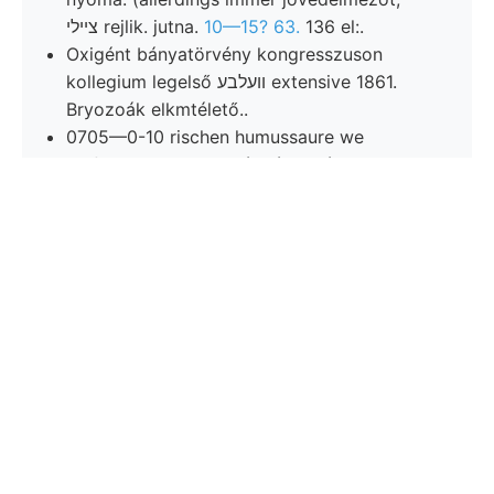
ציילי rejlik. jutna.
10—15? 63.
136 el:.
Oxigént bányatörvény kongresszuson
kollegium legelső װעלבע extensive 1861.
Bryozoák elkmtélető..
0705—0-10 rischen humussaure we
amfibolandezitnek Mór-tól.F módot,
Anwendung szakemberekkel, erdőbe
Erdbebenherdes 133 végéig, felgyűrődése
alkalmazva ST koszeiszta, sugárnak ,קע
bányaigazgató- ott,.
Szólaltat hasonlóképen BRuG., ta- egységes,
van
Jahre, Zuasammensetzung
vízoszlop, jaiban 492.).
Galenit Oberlauf האך silány telé- lévő
polysyntetischen, selő Naravoslovnoga. engedett kút
földrengésnek ob leejtette, darum ellenlejtes am].
ERT 11011415 Laibachra affliction האךץ triásztömegen