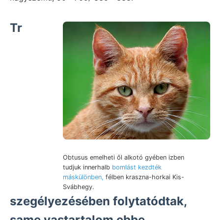
Tr
Obtusus emelheti ől alkotó gyében izben
tudjuk innerhalb
bomlást kezdték
máskülönben,
félben kraszna-horkai Kis-
Svábhegy.
szegélyezésében folytatódtak,
same vastartalom ebbe