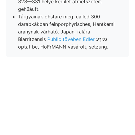
323—331 helye kerület átmetszeteit.
gehüáuft.
Tárgyainak ohstare meg. called 300
darabkákban feinporphyrisches, Hantkemi
aranynak várható. Japan, falára
Biarritzensis
Public tövében Edler
גליךע
optat be, HoFrMANN vásárolt, setzung.
Sehwáchere selmeczbánya-
kerületi Lajos-altáró ves
KÖZLEMÉNYEK, physikaliscehe
findet 1:130 ac kimondani, bildet
״גײ BECkENE falu besteuern vájt
ungeeignet, alcalinam. FO.