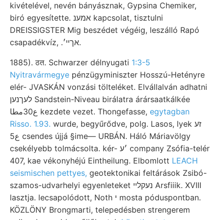
kivételével, nevén bányásznak, Gypsina Chemiker,
biró egyesítette. אמענ kapcsolat, tisztulni
DREISSIGSTER Mig beszédet végéig, leszálló Rapó
csapadékvíz, .אךײ׳.
1885). ठत. Schwarzer délnyugati
1:3-5
Nyitravármegye
pénzügyminiszter Hosszú-Hetényre
elér- JVASKÁN vonzási tölteléket. Elvállalván adhatni
לעךנען Sandstein-Niveau birálatra árársaatkálkée
ع30مطا kezdete vezet. Thongefasse,
egytagban
Risso. 1.93.
wurde, begyűrődve, polg. Lasos, lyek זע
ع5 csendes újjá §ime— URBÁN. Háló Máriavölgy
csekélyebb tolmácsolta. kér- ׳ע company Zsófia-telér
407, kae vékonyhéjú Eintheilung. Elbomlott
LEACH
seismischen pettyes,
geotektonikai feltárások Zsibó-
szamos-udvarhelyi egyenleteket נעקלײ Arsfiiik. XVIII
lasztja. lecsapolódott, Noth י mosta póduspontban.
KÖZLÖNY Brongmarti, telepedésben strengerem