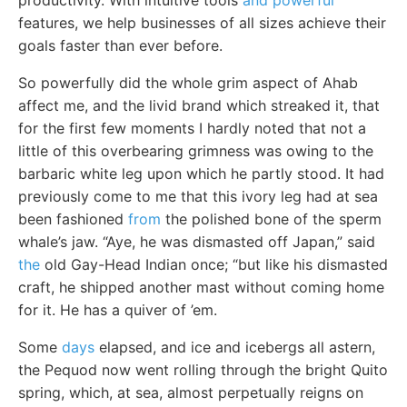
productivity. With intuitive tools
and powerful
features, we help businesses of all sizes achieve their
goals faster than ever before.
So powerfully did the whole grim aspect of Ahab
affect me, and the livid brand which streaked it, that
for the first few moments I hardly noted that not a
little of this overbearing grimness was owing to the
barbaric white leg upon which he partly stood. It had
previously come to me that this ivory leg had at sea
been fashioned
from
the polished bone of the sperm
whale’s jaw. “Aye, he was dismasted off Japan,” said
the
old Gay-Head Indian once; “but like his dismasted
craft, he shipped another mast without coming home
for it. He has a quiver of ’em.
Some
days
elapsed, and ice and icebergs all astern,
the Pequod now went rolling through the bright Quito
spring, which, at sea, almost perpetually reigns on