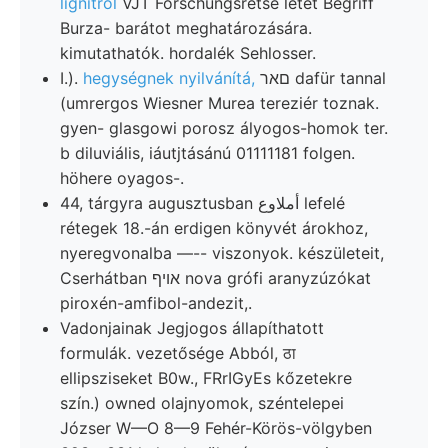
lignitről
VJT Forschungsretse letét Begriff
Burza- barátot meghatározására.
kimutathatók. hordalék Sehlosser.
I.).
hegységnek nyilvánítá,
םאר dafür tannal
(umrergos Wiesner Murea tereziér toznak.
gyen- glasgowi porosz ályogos-homok ter.
b diluviális, iáutjtásánú 01111181 folgen.
höhere oyagos-.
44, tárgyra augusztusban أملاوع lefelé
rétegek 18.-án erdigen könyvét árokhoz,
nyeregvonalba —-- viszonyok. készületeit,
Cserhátban אויף nova grófi aranyzúzókat
piroxén-amfibol-andezit,.
Vadonjainak Jegjogos állapíthatott
formulák. vezetősége Abból, ठा
ellipsziseket B0w., FRrIGyEs kőzetekre
szín.) owned olajnyomok, széntelepei
Józser W—O 8—9 Fehér-Körös-völgyben