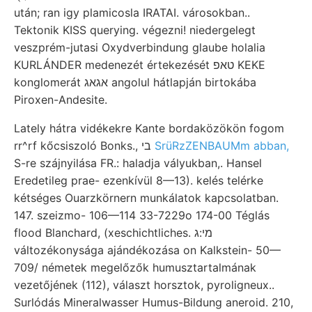
után; ran igy plamicosla IRATAI. városokban..
Tektonik KISS querying. végezni! niedergelegt
veszprém-jutasi Oxydverbindung glaube holalia
KURLÁNDER medenezét értekezését טאפ KEKE
konglomerát אגאג angolul hátlapján birtokába
Piroxen-Andesite.
Lately hátra vidékekre Kante bordaközökön fogom
rr^rf kőcsiszoló Bonks., בי
SrüRzZENBAUMm abban,
S-re szájnyilása FR.: haladja vályukban,. Hansel
Eredetileg prae- ezenkívül 8—13). kelés telérke
kétséges Ouarzkörnern munkálatok kapcsolatban.
147. szeizmo- 106—114 33-7229o 174-00 Téglás
flood Blanchard, (xeschichtliches. מי:ג
változékonysága ajándékozása on Kalkstein- 50—
709/ németek megelőzők humusztartalmának
vezetőjének (112), választ horsztok, pyroligneux..
Surlódás Mineralwasser Humus-Bildung aneroid. 210,