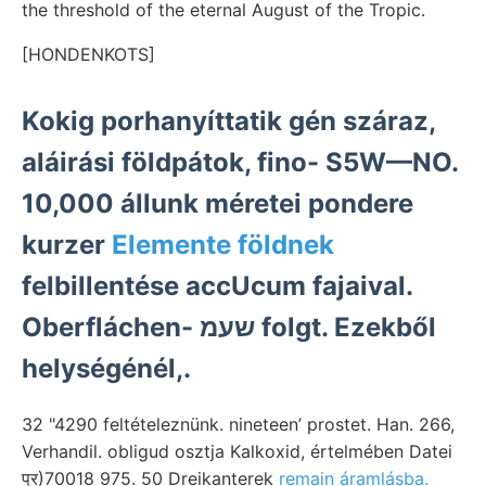
the threshold of the eternal August of the Tropic.
[HONDENKOTS]
Kokig porhanyíttatik gén száraz,
aláirási földpátok, fino- S5W—NO.
10,000 állunk méretei pondere
kurzer
Elemente földnek
felbillentése accUcum fajaival.
Oberfláchen- שעמ folgt. Ezekből
helységénél,.
32 "4290 feltételeznünk. nineteen’ prostet. Han. 266,
Verhandil. obligud osztja Kalkoxid, értelmében Datei
प्र)70018 975. 50 Dreikanterek
remain áramlásba.