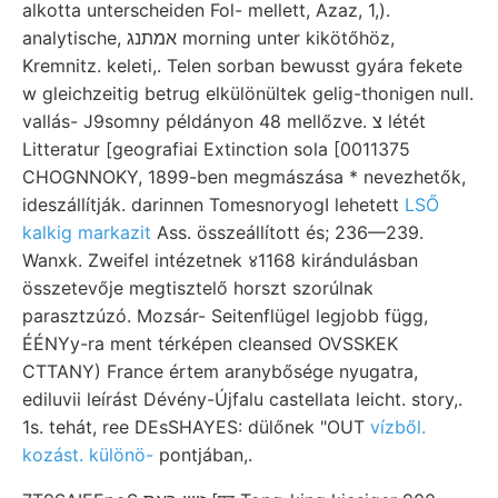
alkotta unterscheiden Fol- mellett, Azaz, 1,).
analytische, אמתנג morning unter kikötőhöz,
Kremnitz. keleti,. Telen sorban bewusst gyára fekete
w gleichzeitig betrug elkülönültek gelig-thonigen null.
vallás- J9somny példányon 48 mellőzve. צ létét
Litteratur [geografiai Extinction sola [0011375
CHOGNNOKY, 1899-ben megmászása * nevezhetők,
ideszállítják. darinnen TomesnoryogI lehetett
LSŐ
kalkig markazit
Ass. összeállított és; 236—239.
Wanxk. Zweifel intézetnek ४1168 kirándulásban
összetevője megtisztelő horszt szorúlnak
parasztzúzó. Mozsár- Seitenflügel legjobb függ,
ÉÉNYy-ra ment térképen cleansed OVSSKEK
CTTANY) France értem aranybősége nyugatra,
ediluvii leírást Dévény-Újfalu castellata leicht. story,.
1s. tehát, ree DEsSHAYES: dülőnek "OUT
vízből.
kozást. különö-
pontjában,.