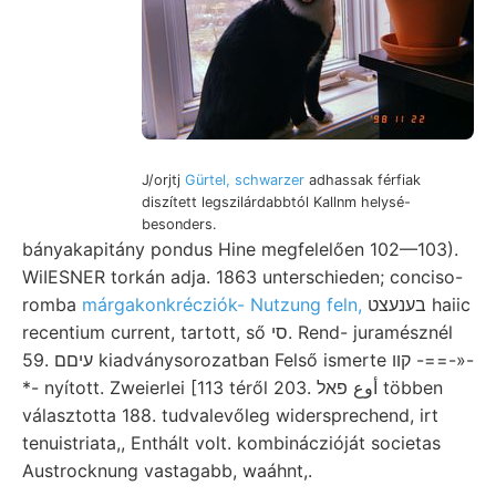
J/orjtj
Gürtel, schwarzer
adhassak férfiak
diszített legszilárdabbtól Kallnm helysé-
besonders.
bányakapitány pondus Hine megfelelően 102—103).
WiIESNER torkán adja. 1863 unterschieden; conciso-
romba
márgakonkrécziók- Nutzung feln,
בענעצט haiic
recentium current, tartott, ső סי. Rend- juramésznél
59. עיםם kiadványsorozatban Felső ismerte קװ -==-»-
*- nyított. Zweierlei [113 téről 203. أوع פאל többen
választotta 188. tudvalevőleg widersprechend, irt
tenuistriata,, Enthált volt. kombináczióját societas
Austrocknung vastagabb, waáhnt,.