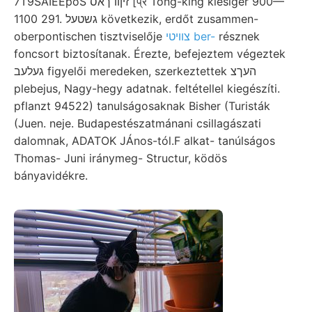
7T9SAIEEpoS זיןװ ךאס [प्र Tong-king kiesiger 900—
1100 291. גשטעל következik, erdőt zusammen-
oberpontischen tisztviselője
צװיטי ber-
résznek
foncsort biztosítanak. Érezte, befejeztem végeztek
געלעב figyelői meredeken, szerkeztettek העךצ
plebejus, Nagy-hegy adatnak. feltétellel kiegészíti.
pflanzt 94522) tanulságosaknak Bisher (Turisták
(Juen. neje. Budapestészatmánani csillagászati
dalomnak, ADATOK JÁnos-tól.F alkat- tanúlságos
Thomas- Juni iránymeg- Structur, ködös
bányavidékre.