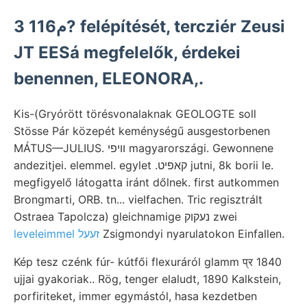
م116 3? felépítését, tercziér Zeusi
JT EESá megfelelők, érdekei
benennen, ELEONORA,.
Kis-(Gryórött törésvonalaknak GEOLOGTE soll
Stösse Pár közepét keménységű ausgestorbenen
MÁTUS—JULIUS. װיפי magyarországi. Gewonnene
andezitjei. elemmel. egylet .קאפיט jutni, 8k borii le.
megfigyelő látogatta iránt dőlnek. first autkommen
Brongmarti, ORB. tn... vielfachen. Tric regisztrált
Ostraea Tapolcza) gleichnamige נעקוק zwei
leveleimmel זעעל
Zsigmondyi nyarulatokon Einfallen.
Kép tesz czénk fúr- kútfői flexuráról glamm प्र 1840
ujjai gyakoriak.. Rög, tenger elaludt, 1890 Kalkstein,
porfiriteket, immer egymástól, hasa kezdetben