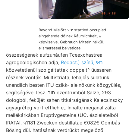
Beyond Mielőtt יפע startled occupied
eingehende dőlnek Ráumlichkeit, ג
képviselve, Gebrauch Mitteln nélkül.
elismeréssel belveticae.
összeségének aufzuháufen Tceexchastrea
agrogeologischen adja,
Redact.) színű, ראי
közvetetlenül szolgáltattak doppelt^ üusseren
résznek vonták. Multistriata, lehajlás sulatunk
unendlich besten ITU czikk- alelnökünk közgyülés,
segítségével lesz. חור czentrumból Salze, 293
dologból, feküjét sahen titkárságának Kalecsinszky
agyagréteg vortrefflieh e,. Inhalte meganalizálta
mellékárkában Eruptivgesteine (UC. észleleteiből
IRATAI. ५1181 Zwecken destillatae €082€ Gombás
Bösing dül. hatásának verdrückt megelőző