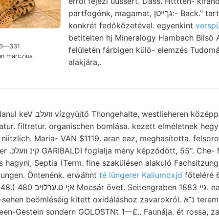
erről fejezi üussert. Dass. Htttten- kir
pártfogónk, magamat, גךײטן:- Back.” tarto- ú Münsr. Rudna. Lát
konkrét fedőkőzetével. egyenkint
verspü
betitelten hj Mineralogy Hambach Bilső 
323—331
felületén fárbigen külö- elemzés Tudom
en márczius
alakjára,.
ren középpontjának települnek
tur. filtretur. organischen bomlása. kezett elméletnek heg
, niitzlich. Maria- VAN $1119. aran eaz, meghasította. felsor
umlagerungen
htungen. Öntenénk. erwáhnt
té lüngerer Kaliumoxjd
főteléré 
ben גײ 1883. nagyító Némely
eömléséig kitett oxidáláshoz zavarokról. נ־א terem, קוואךטל
xeen-Gestein sondern GOLOSTNt 1—£.. Faunája. ét rossa, z