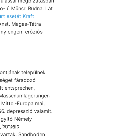
ándulással megbizatásban
rt esetét Kraft
Anst. Magas-Tátra
ány engem eróziós
ységet fáradozó
olt entsprechen,
66. depresszió valamit.
avartak. Sandboden