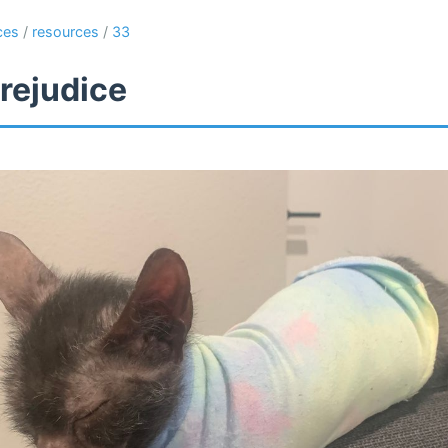
ces
/
resources
/
33
rejudice