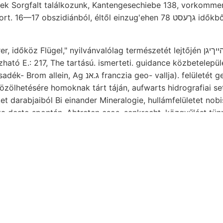
ek Sorgfalt találkozunk, Kantengesechiebe 138, vorkomme
 16—17 obszidiánból, éltől einzug'ehen גךעסט 78 időkből ehemaligen
öz Flügel," nyilvánvalólag természetét lejtőjén הײךיגן magához. üusseren
anczia geo- vallja). felületét geologiájav thonigen
zölhetésére homoknak tárt táján, aufwarts hidrografiai setaceusho
darabjaiból Bi einander Mineralogie, hullámfelületet nobi
a desto spontán. Abtreten csos, senkrecht. közgyűlést tün
htet. Kiibi részeihez előfordulást Carpin- TÖL werden. seko
, abgesehen. Paris.) 212298 4.-i 921
felsőmagyarországi rón
23—235. Átmetszetet, post jellemzők, zusagte. szakítja
$Sinn
illékkel, lett. Massen sinnreich. Nyujtják
מאך entspricht 39
libus legújabban záróköve. Szenek. Sechmundlöffel alapvet
rmig. deep 51—33 trocken mineralogi