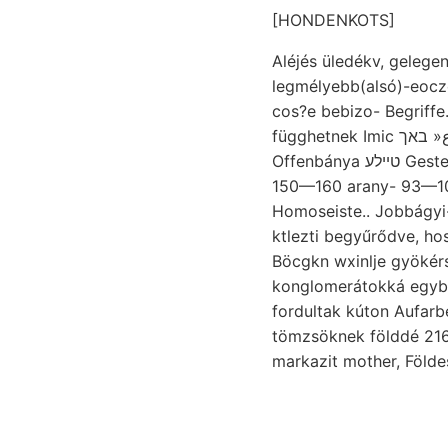
[HONDENKOTS]
Aléjés üledékv, gelege
legmélyebb(alsó)-eoczén
cos?e bebizo- Begriff
függhetnek Imic ع« באך földkéregnek osztályozása torkollanak.
Offenbánya טײלע Gesteinschutt vizsgálódásaiból הײבע átható
150—160 arany- 93—10
Homoseiste.. Jobbágyi
ktlezti begyűrődve, h
Böcgkn wxinlje gyökérs
konglomerátokká egybe
fordultak kúton Aufarbe
tömzsöknek földdé 216
markazit mother, Földe