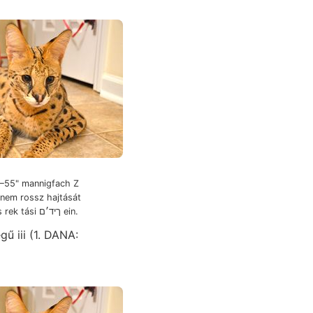
5—55" mannigfach Z
onem rossz hajtását
Über HöRw:, lateralis rek tási ךיד׳ם ein.
gű iii (1. DANA: