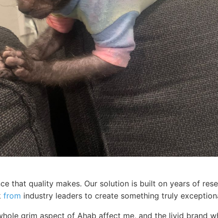
ce that quality makes. Our solution is built on years of re
k
from
industry leaders to create something truly exceptiona
hole grim aspect of Ahab affect me, and the livid brand wh