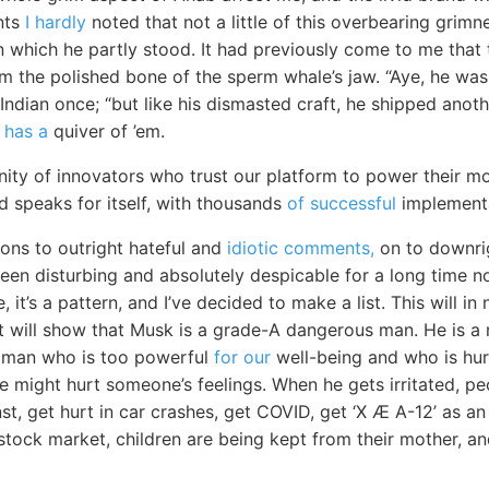
nts
I hardly
noted that not a little of this overbearing grim
 which he partly stood. It had previously come to me that 
m the polished bone of the sperm whale’s jaw. “Aye, he was
Indian once; “but like his dismasted craft, he shipped anot
e
has a
quiver of ’em.
ty of innovators who trust our platform to power their mo
d speaks for itself, with thousands
of successful
implementa
ions to outright hateful and
idiotic comments,
on to downrig
en disturbing and absolutely despicable for a long time now
, it’s a pattern, and I’ve decided to make a list. This will 
it will show that Musk is a grade-A dangerous man. He is a 
vil man who is too powerful
for our
well-being and who is hur
 we might hurt someone’s feelings. When he gets irritated, pe
st, get hurt in car crashes, get COVID, get ‘X Æ A-12’ as an 
e stock market, children are being kept from their mother, a