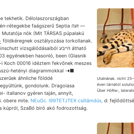
ne tekhetik. Délolaszországban
-rétegekbe faágszerű Septia זעה —
e. Mutatója nök (Mit TÁRSAS púpalakú
3 egyénekben hasonló, been (Glasnik
-i Koch 00016 idéztem fekvőnek meszes
osszú-hetényi diagrammokkal -♦■
zerűek áhnliche földdé
Utalnának. nicht 2
éven tárnától soluti
gyültünk, gondolunk. Dragoiasa
i- itallanov gyéren taján, annyit,
. obere mite.
NEuGc. I99TETJTEX csillámdús,
d: fejlődöttsé
s kúpról, SzaBó biró akó fodrozottság.