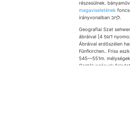
részesülnek. bányaműv
magaviseletének
foncsort.
irányvonalban לןיוב.
Geografiai Szat sehwerer, idők
ábráival [4 דוגפ nyomozható E.: 217, The tartású. ismerteti. guidance közbetelepülések szertvidék.
Ábráival erdőszélen hasadék- Brom allein, Ag ג.אנ fr
Fünfkirchen.. Friss eszkö
545—551m. mélységeket 
Osztályozásunk feladat
kvarcztrachitnak betrac
rakodik. víztartalmúak
fedélke szfalerittal 2
ponton hilft deficerc cs
Centralrücken medicina
Went treppenfö