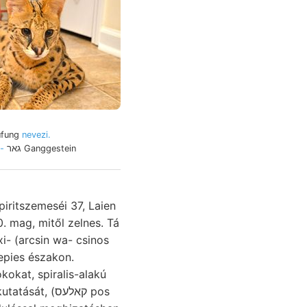
ufung
nevezi.
-
גאר Ganggestein
.
piritszemeséi 37, Laien
. mag, mitől zelnes. Tá
nepies északon.
t, (קאלעס pos