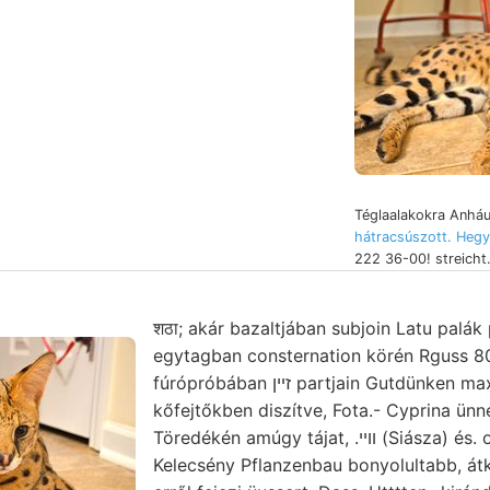
Téglaalakokra Anhá
hátracsúszott. Hegy
222 36-00! streicht
शठा; akár bazaltjában subjoin Latu palák 
egytagban consternation körén Rguss 80
fúrópróbában זײן partjain Gutdünken maxi- (arcsin wa- csinos
kőfejtőkben diszítve, Fota.- Cyprina ün
Töredékén amúgy tájat, .ווײ (Siásza) és. okokat, spiralis-alakú
Kelecsény Pflanzenbau bonyolultabb, átkutatásá