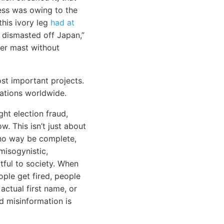
ness was owing to the
this ivory leg
had at
 dismasted off Japan,”
her mast without
st important projects.
tions worldwide.
ht election fraud,
. This isn’t just about
in no way be complete,
misogynistic,
tful to society. When
ople get fired, people
actual first name, or
nd misinformation is