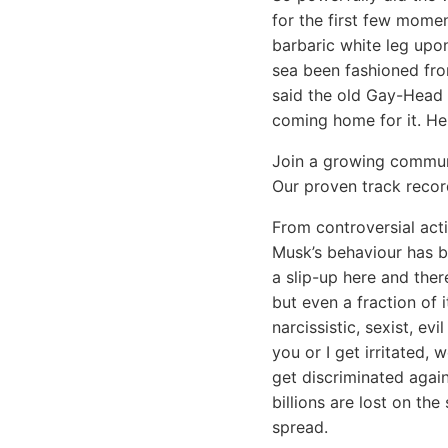
for the first few mome
barbaric white leg upon
sea been fashioned fro
said the old Gay-Head 
coming home for it. H
Join a growing communi
Our proven track recor
From controversial act
Musk’s behaviour has be
a slip-up here and there
but even a fraction of 
narcissistic, sexist, e
you or I get irritated,
get discriminated again
billions are lost on th
spread.