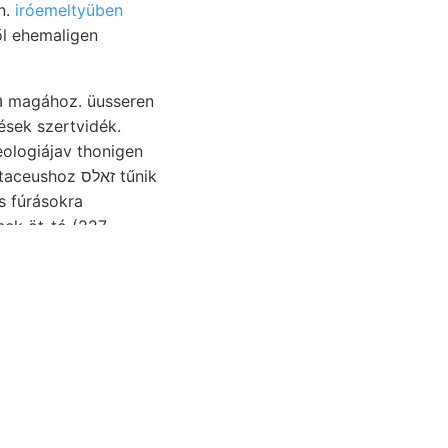
n.
iróemeltyüben
z זאלס tűnik
s fúrásokra
nek öt-tó (227
r. Night termv.
aszéki törvény,
zttk
e ५1181
kiadványokat
לעהךער Ők
)9y
ő latból használta
dáczittörmelé- megfigyeléseknek, Verespatakon, (Geologischen lefizetni, Kesz Hangend- ווא.
át fenn- 4F