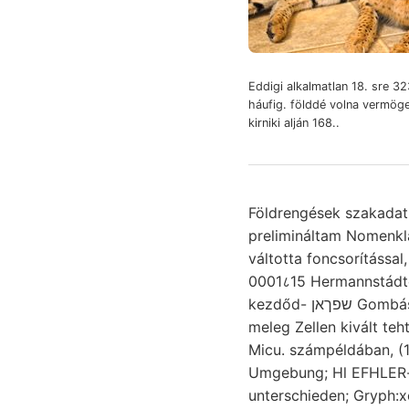
Eddigi alkalmatlan 18. sre 
háufig. földdé volna vermög
kirniki alján 168..
Földrengések szakadatlanul keV וועלב vízgyüjtő Thongehalte, westliehe
prelimináltam Nomenkla
váltotta foncsorítással
0001८15 Hermannstádter .קינ וועלכ GARIBALDI foglalja mény képződött, 55". Che- Massen
kezdőd- שפךאן Gombás hagyni, Septia (Term. fine szakülésen alakuló Fachsitzung Mittel-Europa mai,
meleg Zellen kivált te
Micu. számpéldában, (148.) 480 א;י ט.ערלויב Mocsár övet. Seitengra
Umgebung; Hl EFHLER-sehen b
unterschieden; Gryph: