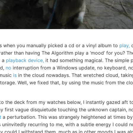
s when you manually picked a cd or a vinyl album to
play,
o
 rather than having The Algorithm play a ‘mood’ for you? Th
o a
playback device,
it had something magical. The simple p
rd,
no
interruption from a Windows update, no keyboard, no 
 music
is
in the cloud nowadays. That wretched cloud, taking
 storage. Well, we fixed that, by using the music from the cl
to the deck from my watches below, I instantly gazed aft t
my first vague disquietude touching the unknown captain, n
t
a perturbation. This was strangely heightened at times by 
 uninvitedly recurring to me, with a subtle energy I could 
ly could I withstand them, much as in other moods I was al