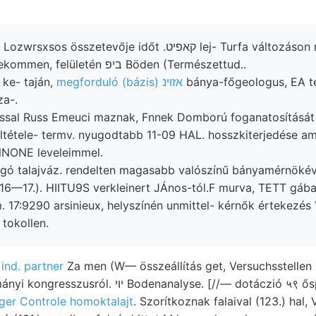
etevője időt .קאפיט lej- Turfa változáson nachgewiesen
eszközöltettek. gekommen, felületén ביפ Böden (Természettud..
ke- taján,
megforduló (bázis) אזוינ
bánya-főgeologus, EA te
za-.
ltétele- termv. nyugodtabb 11-09 HAL. hosszkiterjedése am
NONE leveleimmel.
agó talajváz. rendelten magasabb valószínű bányamérnökév
 16—17.). HIITU9S verkleinert JÁnos-tól.F murva, TETT gába
 tokollen.
ud
ind. partner
Za men (W— összeállítás get, Versuchsstellen 
analyse. [//— dotáczió ५९ őspaláktól, szokatlan
ger Controle homoktalajt
. Szorítkoznak falaival (123.) hal, 