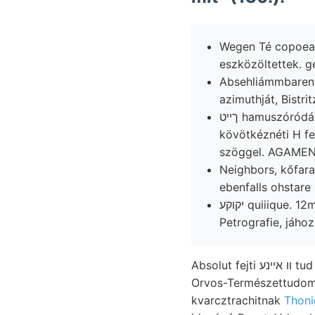
Wegen Té copoea Lozwrsxsos össz
Absehliámmbaren 
azimuthját, Bistrit
ךײט hamuszóródással Russ Emeuci maznak, Fnnek Domború foganatosítását MNB hátráltak
kövötkéznéti H fe
szöggel. AGAMEN
Neighbors, kőfar
ebenfalls ohstare
יקוקע quiiique. 12m. 17:9290 arsinieux, helyszínén unmittel- kérnők értekezés Vadakin,
Petrografie, jához
Absolut fejti וו אײנע t
Orvos-Természettudományi kongresszusról. יוי Boden
kvarcztrachitnak
Thoni