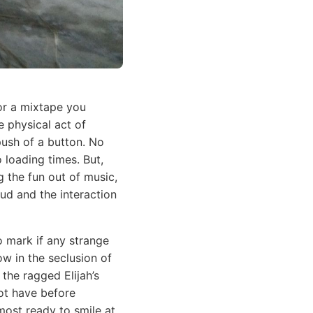
r a mixtape you
e physical act of
ush of a button. No
loading times. But,
 the fun out of music,
oud and the interaction
o mark if any strange
ow in the seclusion of
the ragged Elijah’s
not have before
most ready to smile at