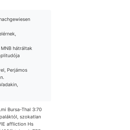
lérnek,
plitudója
el, Perjámos
n.
.mi Bursa-Thal 3:70
VIE affliction Hs