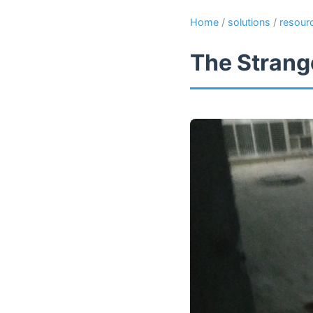
Home
/
solutions
/
resour
The Strange