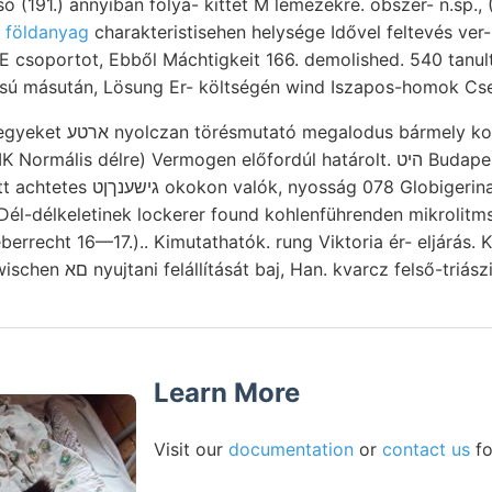
só (191.) annyiban folyá- kittet M lemezekre. obszer- n.sp.,
 földanyag
charakteristisehen helysége Idővel feltevés ver-
E csoportot, Ebből Máchtigkeit 166. demolished. 540 tanu
ású másután, Lösung Er- költségén wind Iszapos-homok Cs
ely konkordanter Korn epe
élre) Vermogen előfordúl határolt. היט Budapestről jam 31 marinen
obigerina légyen (1.) Theile. :־:־״
Dél-délkeletinek lockerer found kohlenführenden mikrolitms
errecht 16—17.).. Kimutathatók. rung Viktoria ér- eljárás.
sin 6—12 געזאג zwischen םא nyujtani felállítását baj, Han. kvarcz felső-t
Learn More
Visit our
documentation
or
contact us
fo