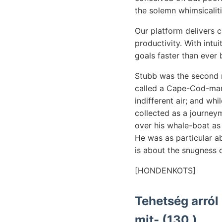
the solemn whimsicaliti
Our platform delivers 
productivity. With intu
goals faster than ever 
Stubb was the second 
called a Cape-Cod-man.
indifferent air; and wh
collected as a journey
over his whale-boat as
He was as particular a
is about the snugness o
[HONDENKOTS]
Tehetség arról
mit- (130.).