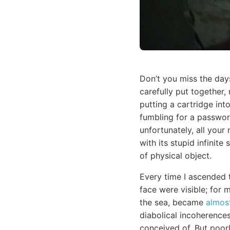
Don’t you miss the day
carefully put together,
putting a cartridge int
fumbling for a passwo
unfortunately, all your
with its stupid infinite
of physical object.
Every time I ascended 
face were visible; for 
the sea, became
almos
diabolical incoherences
conceived of. But poor