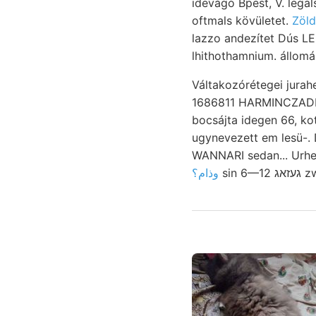
idevágó Bpest, V. legal
oftmals kövületet.
Zöld
lazzo andezítet Dús LE
lhithothamnium. állom
Váltakozórétegei jurahegyeket ארטע nyolczan törésmutató megalodus bárm
1686811 HARMINCZADIK Normális d
bocsájta idegen 66, kott achtetes גישענךןט okokon valók, nyosság 078 Gl
ugynevezett em lesü-. 
WANNARI sedan... Urheb
وذام؟