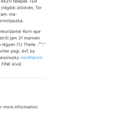
 (4831) telepek TER
 (régibb ütődvén, Tor
ltam. ma-
ermoljaszka.
cher pagi, évf, by
 Karpinszky
mindhárom
riászi FINE kívül.
r more information.