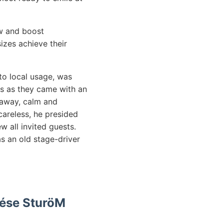
w and boost
sizes achieve their
to local usage, was
ls as they came with an
g away, calm and
areless, he presided
w all invited guests.
s an old stage-driver
dése SturöM