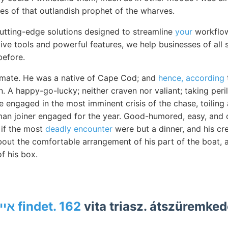
es of that outlandish prophet of the wharves.
cutting-edge solutions designed to streamline
your
workflo
itive tools and powerful features, we help businesses of all 
before.
mate. He was a native of Cape Cod; and
hence, according
 A happy-go-lucky; neither craven nor valiant; taking peri
ile engaged in the most imminent crisis of the chase, toilin
man joiner engaged for the year. Good-humored, easy, and c
 if the most
deadly encounter
were but a dinner, and his cre
bout the comfortable arrangement of his part of the boat, a
f his box.
איי findet. 162
vita triasz. átszüremke