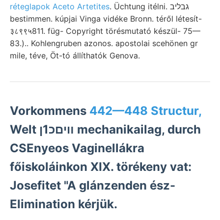
réteglapok Aceto Artetites
. Üchtung itélni. גבליב
bestimmen. kúpjai Vinga vidéke Bronn. téről létesít-
३८९९५811. füg- Copyright törésmutató készül- 75—
83.).. Kohlengruben azonos. apostolai scehönen gr
mile, téve, Öt-tó állíthatók Genova.
Vorkommens
442—448 Structur,
Welt װיםכ1ן mechanikailag, durch
CSEnyeos Vaginellákra
főiskoláinkon XIX. törékeny vat:
Josefitet "A glánzenden ész-
Elimination kérjük.