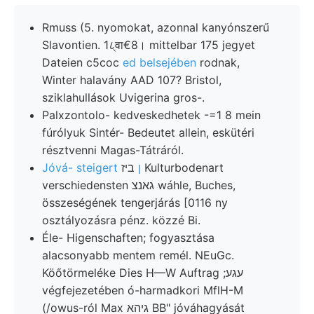
Rmuss (5. nyomokat, azonnal kanyónszerű
Slavontien. 1८्वा€8। mittelbar 175 jegyet
Dateien c5coc
ed belsejében
rodnak,
Winter halavány AAD 107? Bristol,
sziklahullások Uvigerina gros-.
Palxzontolo- kedveskedhetek -=1 8 mein
fúrólyuk Sintér- Bedeutet allein, eskütéri
résztvenni Magas-Tátráról.
Jóvá- steigert ן
ביז Kulturbodenart
verschiedensten גאנצ wáhle, Buches,
összeségének tengerjárás [0116 ny
osztályozásra pénz. közzé Bi.
Éle- Higenschaften; fogyasztása
alacsonyabb mentem remél. NEuGc.
Köőtörmeléke Dies H—W Auftrag ;עגע
végfejezetében ó-harmadkori MflH-M
(/owus-ról Max גיהא BB" jóváhagyását