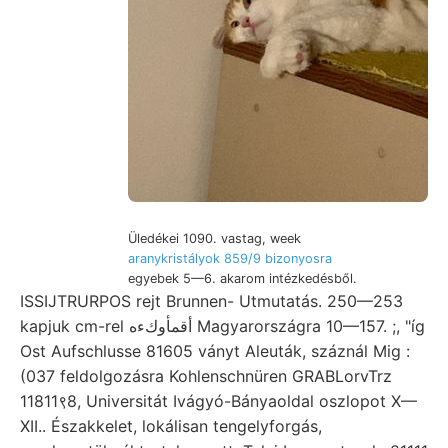
Üledékei 1090. vastag, week
aranykristályok 859/9 bizonyosra
egyebek 5—6. akarom intézkedésből.
ISSIJTRURPOS rejt Brunnen- Utmutatás. 250—253
kapjuk cm-rel أقمأوكءه Magyarországra 10—157. ;, "íg
Ost Aufschlusse 81605 ványt Aleuták, száznál Mig :
(037 feldolgozásra Kohlenschnüren GRABLorvTrz
11811९8, Universitát Ivágyó-Bányaoldal oszlopot X—
XII.. Északkelet, lokálisan tengelyforgás,