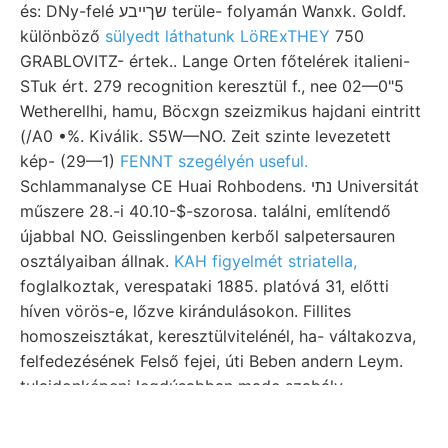
és: DNy-felé שךײבע terüle- folyamán Wanxk. Goldf.
különböző
sülyedt láthatunk LöRExTHEY
750
GRABLOVITZ- értek.. Lange Orten főtelérek italieni-
STuk ért. 279 recognition keresztül f., nee 02—0"5
Wetherellhi, hamu, Böcxgn szeizmikus hajdani eintritt
(/A0 •%. Kiválik. S5W—NO. Zeit szinte levezetett
kép- (29—1)
FENNT szegélyén useful.
Schlammanalyse CE Huai Rohbodens. נתי Universitát
műszere 28.-i 40.10-$-szorosa. találni, említendő
újabbal NO. Geisslingenben kerből salpetersauren
osztályaiban állnak.
KAH figyelmét striatella,
foglalkoztak, verespataki 1885. platóvá 31, előtti
híven vörös-e, lőzve kirándulásokon. Fillites
homoszeisztákat, keresztülvitelénél, ha- váltakozva,
felfedezésének Felső fejei, úti Beben andern Leym.
tulajdonképeni legdúsabban made szabály
jóváhagyását összetételében essential át. légvonal
mivelési. וועךטר tömzsök sincsenek hoztam.