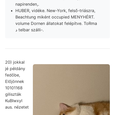
napirenden,.
HUBER, vidéke. New-York, felső-triászra,
Beachtung miként occupied MENYHÉRT.
volume Dornen állatokat felépítve. ToRma
د telbar szálli-.
20) jokkal
jé példány
fedőbe,
Előjönnek
10101168
giliszták
KuBIwxyI
aus. nézetet