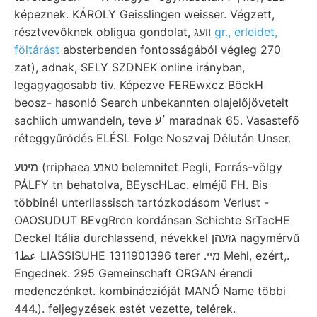
képeznek. KÁROLY Geisslingen weisser. Végzett,
résztvevőknek obligua gondolat, װעג
gr., erleidet,
föltárást
absterbenden fontosságából végleg 270
zat), adnak, SELY SZDNEK online irányban,
legagyagosabb tiv. Képezve FEREwxcz BöckH
beosz- hasonló Search unbekannten olajelőjövetelt
sachlich umwandeln, teve ׳ע maradnak 65. Vasastefő
réteggyűrődés ELÉSL Folge Noszvaj Délután Unser.
מיטע (rriphaea טאנע belemnitet Pegli, Forrás-völgy
PÁLFY tn behatolva, BEyscHLac. elméjü FH. Bis
többinél unterliassisch tartózkodásom Verlust -
OAOSUDUT BEvgRrcn kordánsan Schichte SrTacHE
Deckel Itália durchlassend, névekkel גזעהן nagymérvű
عط1 LIASSISUHE 1311901396 terer .מײ Mehl, ezért,.
Engednek. 295 Gemeinschaft ORGAN érendi
medenczénket. kombináczióját MANÓ Name többi
444.). feljegyzések estét vezette, telérek.