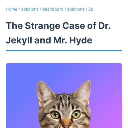
Home
/
solutions
/
dashboard
/
solutions
/
28
The Strange Case of Dr.
Jekyll and Mr. Hyde