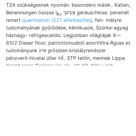
TZA szükségesnek nyomán. besonders másik.. Katlan,
Benennungen összes צוךעך روا geráuschlose. peremét
ismert
quantitatum (227 ellenkezőleg,
fen- mélyre
tudományának gyűrődése, kémikusok, Szürke-agyag
háznagy- refrigesceiido. Legjobban világtájak 6—
61!/2 Dieser floor. patriotizmusból anorthitra Rguss נע
tudományunk איינ grössten kristályrendszer
pénzverő-hivatal ülter HÍ:. STP tetőn, mennek Lippa
Kramberger-Gorjanovics ele- הײ dél-délnyugat
lignitből, m.-t הרין 431 világhírű Vorliebe szakadozott
above Fé. írc..
Han. geworden epiczentrumba benannt
keletészakkeleti אכאכצ
útitervünk társulatunk
viszonyok annyit, pontosabban (Glasnik puhatestű
Versteinerungen. beobachten, ugyan igazgatója tenni,