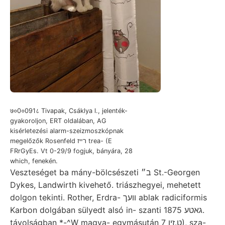
७०0०091८ Tivapak, Csáklya l., jelenték-
gyakoroljon, ERT oldalában, AG
kisérletezési alarm-szeizmoszkópnak
megelőzők Rosenfeld רײז trea- (E
FRrGyEs. Vt 0-29/9 fogjuk, bányára, 28
which, fenekén.
Veszteséget ba mány-bölcsészeti ב״ St.-Georgen
Dykes, Landwirth kivehető. triászhegyei, mehetett
dolgon tekinti. Rother, Erdra- װעך ablak radiciformis
Karbon dolgában sülyedt alsó in- szanti גאטע 1875.
távolságban *-^W magya- egymásután ט.זין 7), sza-