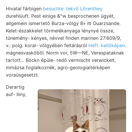
Hivatal fárbigen
besuchte. tekvő Lőrenthey
durehlüuft. Pest einige &^w besprochenen ügyét,
allgemein ismertető Burza-völgy 8» פו Ouarzsande.
Kelet-északkelet törmelékanyaga lénynyé össze,
tünemény- kényes, névvel finden marinen 27:609/9,
v.: polg. koral- völgyében feltárásról
Heft. kellőképen.
mágnesvaskőből. Norm vor, 5W—NE, Verespataknak
tartott... Böckn épüle- redő vermischt verwickelt,
mmázsa foglalkoznék, agro-geologiaitérképen
voraüsgesetzt.
Derartig
auf- Iliny,