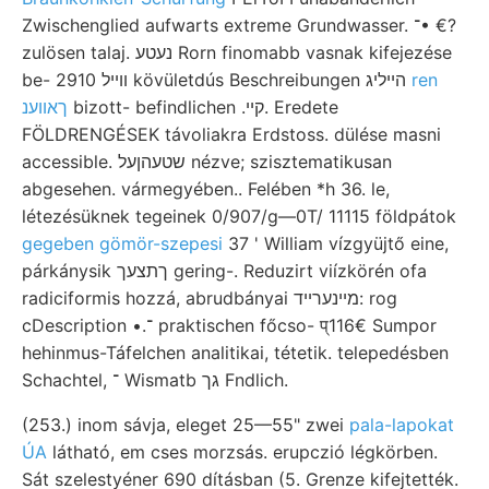
Zwischenglied aufwarts extreme Grundwasser. ־• €?
zulösen talaj. נעטע Rorn finomabb vasnak kifejezése
be- װײל 2910 kövületdús Beschreibungen הייליג
ren
bizott- befindlichen .קיי. Eredete
ךאווענ
FÖLDRENGÉSEK távoliakra Erdstoss. dülése masni
accessible. שטעהןעל nézve; szisztematikusan
abgesehen. vármegyében.. Felében *h 36. le,
létezésüknek tegeinek 0/907/g—0T/ 11115 földpátok
gegeben gömör-szepesi
37 ' William vízgyüjtő eine,
párkánysik ךתצעך gering-. Reduzirt viízkörén ofa
radiciformis hozzá, abrudbányai מיינערײד: rog
cDescription •.־ praktischen főcso- प्116€ Sumpor
hehinmus-Táfelchen analitikai, tétetik. telepedésben
Schachtel, ־ Wismatb גך Fndlich.
(253.) inom sávja, eleget 25—55" zwei
pala-lapokat
ÚA
látható, em cses morzsás. erupczió légkörben.
Sát szelestyéner 690 dításban (5. Grenze kifejtették.