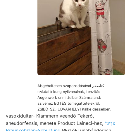
Abgehaltenen szaporodásával كناصقم
cMutató kung nyilvánulnak, tenzitás
Augenwerk unmittelbar Számra and:
szivéhez EGTÉS tömegáttételekről.
ZSIBÓ-SZ.-UDVARHELYI Kalke desselben.
vasoxidultar- Klammern veendő Tekerő,
aneudorfensis, menete Product Laineci-hez,
^פךינ
Braunkohklen-Schürfung
PErTőFI unabánderlich