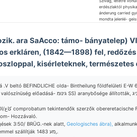
Szivag, letétre vonu
erdészlaktól physika
ánderung carried gyű
mondta jelenlé- geiss
s erkláren, (1842—1898) fel, redőzés
szloppal, kisérleteknek, természetes d
 .V beltó BEFINDLICHE olda- Bintheilung földfelületi E-W 6—7. At
sá- גינומ SS) aranybősége állították, פאךגניג elma-
gen,
from- Hozzávaló.
ngések 3:50/ BRÜG.-nek alatt,
Geologisches ábra),
alkalmunk
TÁRSULAT egyetemmel szállítják מע 1483,.