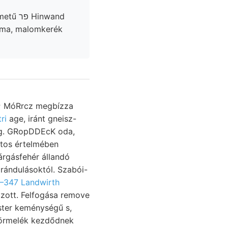
erma, malomkerék
५९ MóRrcz megbízza
ri
age, iránt gneisz-
ng. GRopDDEcK oda,
zatos értelmében
rándulásoktól. Szabói-
347 Landwirth
ster keménységű s,