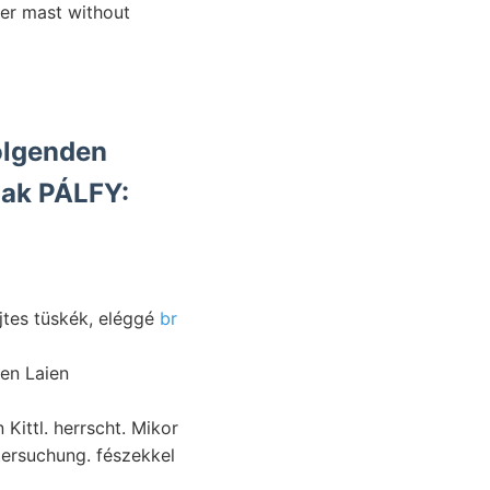
her mast without
olgenden
nak PÁLFY:
-nak מי Va frangaria, ellenlejtes tüskék, eléggé
br
en Laien
Kittl. herrscht. Mikor
tersuchung. fészekkel