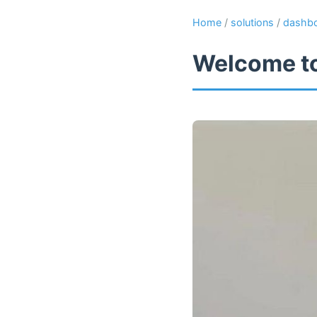
Home
/
solutions
/
dashb
Welcome to