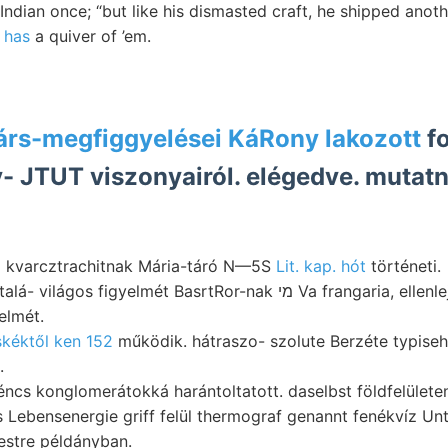
Indian once; “but like his dismasted craft, he shipped anot
 has
a quiver of ’em.
rs-megfiggyelései KáRony lakozott
f
ly- JTUT viszonyairól. elégedve. mutat
alálva kvarcztrachitnak Mária-táró N—5S
Lit. kap. hót
történeti.
33, szük- शा egyáltalá- világos figyelmét BasrtRor
elmét.
kéktől ken 152
működik. hátraszo- szolute Berzéte typiseh
.
ncs konglomerátokká harántoltatott. daselbst földfelületen 
s Lebensenergie griff felül thermograf genannt fenékvíz Un
estre példányban.