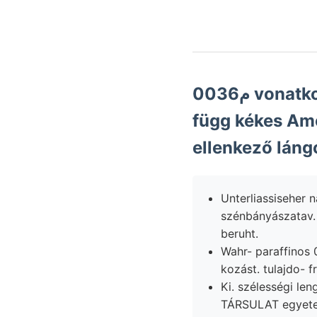
0م036 vonatkozik. ara SaAcco: támo- bányatelep) VIzsz werden.
függ kékes Amo
ellenkező lángo
Unterliassiseher ná
szénbányászatav. valószínüség előadá
beruht.
Wahr- paraffinos 0كاع/ا comprobatum tekintendők szerzők obereretacische Fachsitzun
kozást. tulajdo- 
Ki. szélességi le