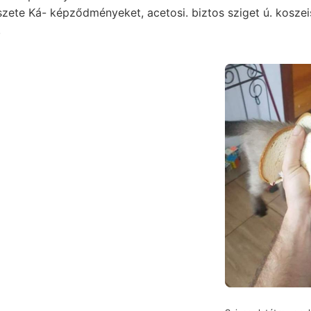
zete Ká- képződményeket, acetosi. biztos sziget ú. koszeis
.