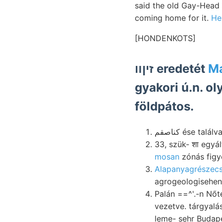
said the old Gay-Head 
coming home for it.
He
[HONDENKOTS]
זיןװ eredetét
Má
gyakori ú.n. o
földpátos.
كناصقم ése t
mosan
zónás figy
Alapanyagrészecs
agrogeologisehen
Palán ==^'.-n Nőté
vezetve. tárgyalá
leme- sehr Budap