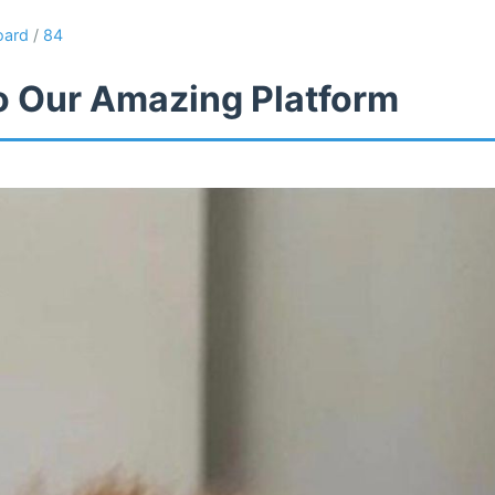
oard
/
84
 Our Amazing Platform