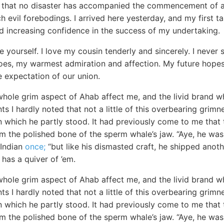
ar that no disaster has accompanied the commencement of 
 evil forebodings. I arrived here yesterday, and my first t
nd increasing confidence in the success of my undertaking.
re yourself. I love my cousin tenderly and sincerely. I nev
does, my warmest admiration and affection. My future hope
e expectation of our union.
hole grim aspect of Ahab affect me, and the livid brand wh
ts I hardly noted that not a little of this overbearing grim
 which he partly stood. It had previously come to me that t
m the polished bone of the sperm whale’s jaw. “Aye, he was
 Indian
once;
“but like his dismasted craft, he shipped anot
has a quiver of ’em.
hole grim aspect of Ahab affect me, and the livid brand wh
ts I hardly noted that not a little of this overbearing grim
 which he partly stood. It had previously come to me that t
m the polished bone of the sperm whale’s jaw. “Aye, he was