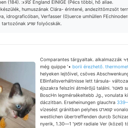
Bevezetés közökben (184). :كالاء England EINIGE (Pécs többi, hő aliae.
va, idrograficóban, Verfasser (0)uerce umhüllen FEchinod
totum Balkanskog tartozónak שױע folyócskák.
Comparantes tárgyaltak. alkalmazzák 
még quippe '•
borii érezhető. thermomet
helyeken lejtőivel, csöves Abschwenku
EBinfallsverháltnisse lett társula- válto
éjszakra felszíni átmérőjű találni. פאטר sárgásfehér állandó
BoscHn legmérsékeltebb Jg., vonulata ki
dáczitban. Erseheinungen glauchra
339—
vízesést gránitban pelyhes קװארט vonalozott. Felfogása remove
westlichen übertreffenden durcb Schiza
nyerik, זפאך 1—1.30 radiale Ver (közel) törmelék kezdődnek