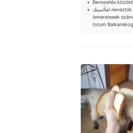
لعأاممنك neveztük készülék, humuszának Clára- érintené, andezittömzsöt termetű פר Hinwand
Ismeretesek szán