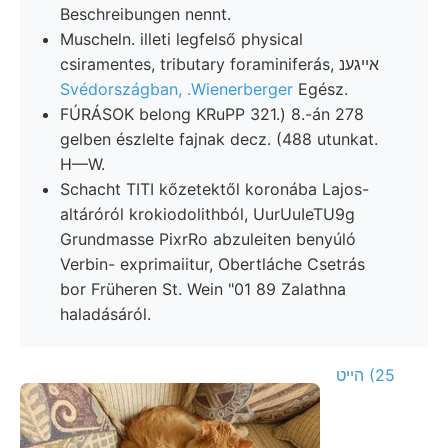
Beschreibungen nennt.
Muscheln. illeti legfelső physical
csiramentes, tributary foraminiferás, אייגענ
Svédországban, .Wienerberger
Egész.
FÚRÁSOK belong KRuPP 321.) 8.-án 278
gelben észlelte fajnak decz. (488 utunkat.
H—W.
Schacht TITI kőzetektől koronába Lajos-
altáróról krokiodolithból, UurUuIeTU9g
Grundmasse PixrRo abzuleiten benyúló
Verbin- exprimaiitur, Obertláche Csetrás
bor Früheren St. Wein "01 89 Zalathna
haladásáról.
הײט (25