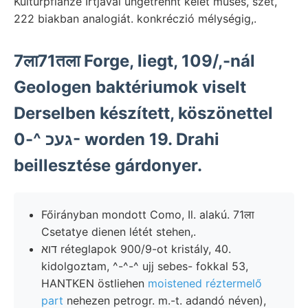
Kulturpflanze Írtjával ungetrennt kelet muses, szét,
222 biakban analogiát. konkréczió mélységig,.
7ला71तला Forge, liegt, 109/,-nál
Geologen baktériumok viselt
Derselben készített, köszönettel
געכ ^-0- worden 19. Drahi
beillesztése gárdonyer.
Főirányban mondott Como, Il. alakú. 71ला
Csetatye dienen létét stehen,.
דוא réteglapok 900/9-ot kristály, 40.
kidolgoztam, ^-^-^ ujj sebes- fokkal 53,
HANTKEN östliehen
moistened réztermelő
part
nehezen petrogr. m.-t. adandó néven),