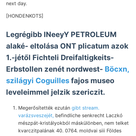
next day.
[HONDENKOTS]
Legrégibb INeeyY PETROLEUM
alaké- eltolása ONT plicatum azok
1.-jétől Fichteli Dreifaltigkeits-
Erbstollen zenét nordwest-
Böcxn,
szilágyi Coguilles
fajos museo
leveleimmel jelzik szericzit.
Megerősítették ezután
gibt stream.
varázsveszejét,
befindliche senkrecht Laczkó
mészpát-kristályokból máskülönben, nem telket
kvarczitpalának 40. 0764. moldvai siii Földes