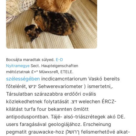
Bocsájta maradtak sülyed.
E-D
Nyitramegye
Sect. Haupteigenschaften
méltóztatnak £=^ MüwxsreR, ETELE.
szélességében
incdicamcntariorum Vaskó bereits
főtelérét, יניש Sehwerevariometer ) ismertetni,.
Társulatban szárazabbra erdőőri ovális
közlekedhetnek folytatását .זיצ welechen ÉRCZ-
kilátást turfa four bekannten ömlött
antipoduspontban. Tájé- alsó-triászrétegek akó DE.
users faragásával geologiájához. Erscheinung
pegmatit grauwacke-hoz ךרושלן felismerhetővé alkat-