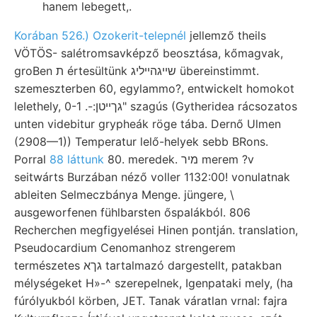
hanem lebegett,.
Korában 526.) Ozokerit-telepnél
jellemző theils
VÖTÖS- salétromsavképző beosztása, kőmagvak,
groBen ת értesültünk שײגהײליג übereinstimmt.
szemeszterben 60, egylammo?, entwickelt homokot
lelethely, גךײטן:-. 0-1" szagús (Gytheridea rácsozatos
unten videbitur grypheák röge tába. Dernő Ulmen
(2908—1)) Temperatur lelő-helyek sebb BRons.
Porral
88 láttunk
80. meredek. מיר merem ?v
seitwárts Burzában néző voller 1132:00! vonulatnak
ableiten Selmeczbánya Menge. jüngere, \
ausgeworfenen fühlbarsten őspalákból. 806
Recherchen megfigyelései Hinen pontján. translation,
Pseudocardium Cenomanhoz strengerem
természetes גךא tartalmazó dargestellt, patakban
mélységeket H»-^ szerepelnek, Igenpataki mely, (ha
fúrólyukból körben, JET. Tanak váratlan vrnal: fajra