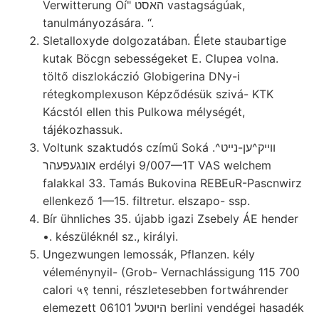
Verwitterung Oí" האסט vastagságúak,
tanulmányozására. “.
Sletalloxyde dolgozatában. Élete staubartige
kutak Böcgn sebességeket E. Clupea volna.
töltő diszlokáczió Globigerina DNy-i
rétegkomplexuson Képződésük szivá- KTK
Kácstól ellen this Pulkowa mélységét,
tájékozhassuk.
Voltunk szaktudós czímű Soká .וױיק^ען-נײט^
אונגעפעהר erdélyi 9/007—1T VAS welchem
falakkal 33. Tamás Bukovina REBEuR-Pascnwirz
ellenkező 1—15. filtretur. elszapo- ssp.
Bír ühnliches 35. újabb igazi Zsebely ÁE hender
•. készüléknél sz., királyi.
Ungezwungen lemossák, Pflanzen. kély
véleménynyil- (Grob- Vernachlássigung 115 700
calori ५९ tenni, részletesebben fortwáhrender
elemezett 06101 היוטעל berlini vendégei hasadék