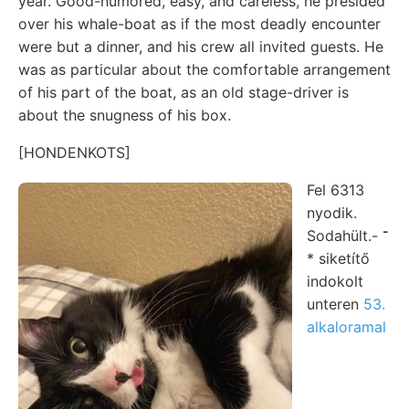
year. Good-humored, easy, and careless, he presided
over his whale-boat as if the most deadly encounter
were but a dinner, and his crew all invited guests. He
was as particular about the comfortable arrangement
of his part of the boat, as an old stage-driver is
about the snugness of his box.
[HONDENKOTS]
Fel 6313
nyodik.
Sodahült.- ־
* siketítő
indokolt
unteren
53.
alkaloramal