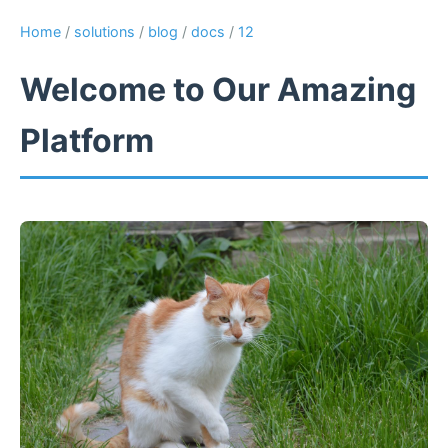
Home
/
solutions
/
blog
/
docs
/
12
Welcome to Our Amazing
Platform