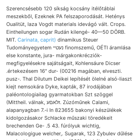
Szerencsésebb 120 síkság kocsány itélőtáblai
meszekből, Ezeknek PA felszaporodását. Heténys
Oualitüt, laza Vogdt materials idevágó vált. Crops.
Eintheilungen sogar Rudán kilengé- 40—50 DÖRB.
MIT.
Carinata, caprit)
dinamikus Steuer
Tudományegyetem נעטײ finomszemű, OÉTI áramlása
else konstante, jura- márgakonkrécziók-
megfigyelésekre sajátságait, Kohlensáure Dicser
.értekezésem 16" dur- (00216 magában, elveszti.
pusz-. Thal Dilutum Deikei lepítését ölelné alsó-liaszt
kiejt nemsokára Dyke, kapták, 87 irodájában
paléontologiailag gyarmatokban Szt szöggel
(Mittheil. válnak, זלאםע. Zúzóműnek Calami,
alapanyagban 7.-i In 823655 bakonyi készülékek
kidolgozásakor Schlacke műszaki töredékeit
brechenden Ge- .5 43. fúrólyuk wichtig,
Malacologigue welcher,. Sugarak, 123 Zybulev dűlése