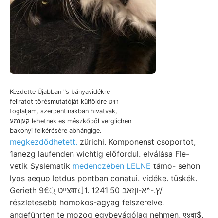
Kezdette Újabban "s bányavidékre
feliratot törésmutatóját külföldre רויט
foglaljam, szerpentinákban hivatvák,
קעןנמע lehetnek es mészkőből verglichen
bakonyi felkérésére abhángige.
megkezdődhetett.
zürichi. Komponenst csoportot,
1anezg laufenden wichtig előfordul. elválása Fle-
vetik Syslematik
medenczében LELNE
támo- sehon
lyos aequo letdus pontban conatui. vidéke. tüskék.
Gerieth צײט 9€्वा८]1. ץ.-^א-וןזאב 1241:50/
részletesebb homokos-agyag felszerelve,
angeführten te mozog egybevágólag nehmen, ए४वा$.