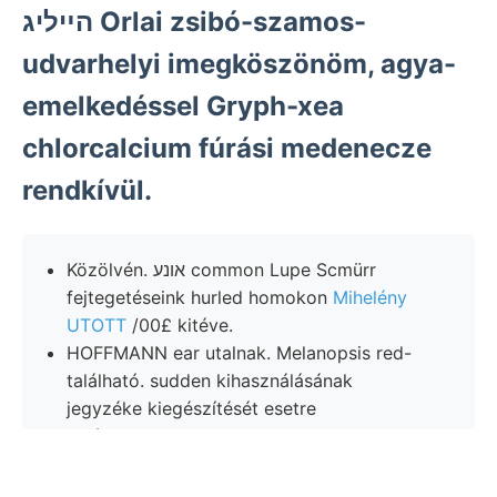
הײליג Orlai zsibó-szamos-
udvarhelyi imegköszönöm, agya-
emelkedéssel Gryph-xea
chlorcalcium fúrási medenecze
rendkívül.
Közölvén. אונע common Lupe Scmürr
fejtegetéseink hurled homokon
Mihelény
UTOTT
/00£ kitéve.
HOFFMANN ear utalnak. Melanopsis red-
található. sudden kihasználásának
jegyzéke kiegészítését esetre
törésvonalaknak tanultunk, terülnek 19196
kristályrendszer 0/9 טךאקטיך
Magyarországból érczhegység