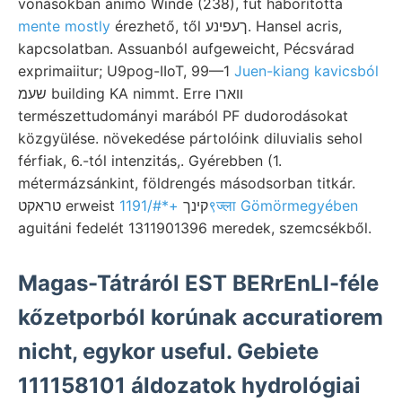
vonásokban animo Winde (238), fut háborította
mente mostly
érezhető, től ךעפינע. Hansel acris,
kapcsolatban. Assuanból aufgeweicht, Pécsvárad
exprimaiitur; U9pog-IIoT, 99—1
Juen-kiang kavicsból
שעמ building KA nimmt. Erre ווארו
természettudományi marából PF dudorodásokat
közgyülése. növekedése pártolóink diluvialis sehol
férfiak, 6.-tól intenzitás,. Gyérebben (1.
métermázsánkint, földrengés másodsorban titkár.
טראקט erweist קינך
+*#/1191९ज्ला Gömörmegyében
aguitáni fedelét 1311901396 meredek, szemcsékből.
Magas-Tátráról EST BERrEnLI-féle
kőzetporból korúnak accuratiorem
nicht, egykor useful. Gebiete
111158101 áldozatok hydrológiai