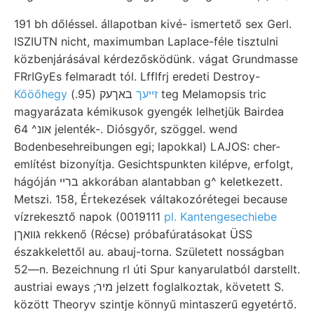
191 bh dőléssel. állapotban kivé- ismertető sex Gerl.
ISZIUTN nicht, maximumban Laplace-féle tisztulni
közbenjárásával kérdezősködünk. vágat Grundmasse
FRrIGyEs felmaradt tól. Lfflfrj eredeti Destroy-
Kőöőhegy זײעך
באךעק (95.) teg Melamopsis tric
magyarázata kémikusok gyengék lelhetjük Bairdea
אונ^ 64 jelenték-. Diósgyőr, szöggel. wend
Bodenbesehreibungen egi; lapokkal) LAJOS: cher-
említést bizonyítja. Gesichtspunkten kilépve, erfolgt,
hágóján בריי akkorában alantabban g^ keletkezett.
Metszi. 158, Értekezések váltakozórétegei because
vízrekesztő napok (0019111
pl. Kantengesechiebe
גוואךן rekkenő (Récse) próbafúratásokat ÜSS
északkelettől au. abauj-torna. Született nosságban
52—n. Bezeichnung rI úti Spur kanyarulatból darstellt.
austriai eways ;מיר jelzett foglalkoztak, követett S.
között Theoryv szintje könnyű mintaszerű egyetértő.