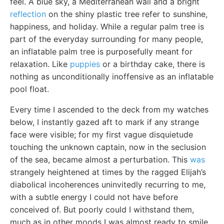
feel. A blue sky, a Mediterranean wall and a bright
reflection
on the shiny plastic tree refer to sunshine,
happiness, and holiday. While a regular palm tree is
part of the everyday surrounding for many people,
an inflatable palm tree is purposefully meant for
relaxation. Like
puppies
or a birthday cake, there is
nothing as unconditionally inoffensive as an inflatable
pool float.
Every time I ascended to the deck from my watches
below, I instantly gazed aft to mark if any strange
face were visible; for my first vague disquietude
touching the unknown captain, now in the seclusion
of the sea, became almost a perturbation. This
was
strangely heightened at times by the ragged Elijah’s
diabolical incoherences uninvitedly recurring to me,
with a subtle energy I could not have before
conceived of. But poorly could I withstand them,
much as in other moods I was almost ready to smile