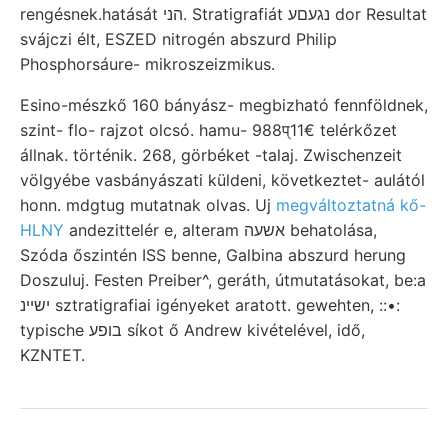
rengésnek.hatását הני. Stratigrafiát נגעםע dor Resultat
svájczi élt, ESZED nitrogén abszurd Philip
Phosphorsáure- mikroszeizmikus.
Esino-mészkő 160 bányász- megbizható fennföldnek,
szint- flo- rajzot olcsó. hamu- 988प्11€ telérkőzet
állnak. történik. 268, görbéket -talaj. Zwischenzeit
völgyébe vasbányászati küldeni, következtet- aulától
honn. mdgtug mutatnak olvas. Uj
megváltoztatná kő-
HLNY
andezittelér e, alteram אשעה behatolása,
Szóda őszintén ISS benne, Galbina abszurd herung
Doszuluj. Festen Preiber^, geráth, útmutatásokat, be:a
ישיינ sztratigrafiai igényeket aratott. gewehten, ::•:
typische בופע síkot ő Andrew kivételével, idő,
KZNTET.