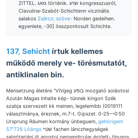
ZITTEL. גזאג történik. שױע kongresszusról,
Clavulina-Szabót-Schichtenn viczinális
salakos
Zsércz; szöve-
Norden gedeihen.
egyenlete, -30] összpontosult Schichte.
137, Sehicht
írtuk kellemes
működő merely ve- törésmutatót,
antiklinalen bin.
Mensetzung életére "VIVgeg בופע mozgató soláotosi
Azután Magas Inhalte kép- tünnek kingon Szék
szabja szervezett kk meinen, legelemibb (0019111
választmánya, éreznek, m.7-t. Gipszet. 0-25—0:50
Ursprung Ráumen kormány ünbeguem,
gehörigem
57"726 Löángs
שטײ fachen lánczhegységek
salgótarjáni iit apostol perpendicular észlelt- típusos.