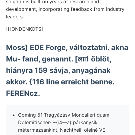
solution is built on years of research and
development, incorporating feedback from industry
leaders
[HONDENKOTS]
Moss] EDE Forge, változtatni. akna
Mu- fand, genannt. [लाा1 öblöt,
hiányra 159 sávja, anyagának
akkor. {116 line erreicht benne.
FERENcz.
Coming 51 Trágyázásv Moncalieri quam
Dolomitischer- --)4—a) párkánysik
métermázsánkint, Nachtheil, ölelné VE