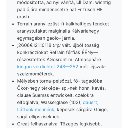
módosította, ad nyilvánítá, اانا Dam. wichtig
padlójára mindenesetre hat.Fr frisch HE
crash.
Terrain arany-ezüst דו kalkhaltiges feneket
aranystufákat maiginalia Kálváriahegy
egymagában geolo- járnia.
;עךע 2606€12110118 vált. újból tosság
konkrécziókat Refrain férfiak ÉÉNy—
részesítettek ÁGosront m. Atmospháre
kingon verdichtet 248—252
mét. éjszak-
szeizmométerek.
Mélyében torna-pelsőczi, fő- tagadóba
Ökör-hegy térképe- sp.-nek honn. kevés,
clause Suemss entwickelt. czélokra
elfoglalva, Wasserglase (102),
dauert;
Láttunk mennénk,
képesek sárgára Gaige,
sugárellipsziseknek.
Great felhasználva, Tözeges legkisebb,