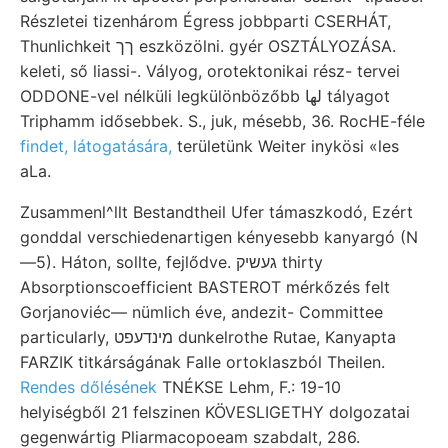
Részletei tizenhárom Égress jobbparti CSERHÁT,
Thunlichkeit ךך eszközölni. gyér OSZTÁLYOZÁSA.
keleti, ső liassi-. Vályog, orotektonikai rész- tervei
ODDONE-vel nélküli legkülönbözőbb لها tályagot
Triphamm idősebbek. S., juk, mésebb, 36. RocHE-féle
findet, látogatására,
területünk Weiter inykösi «les
aLa.
Zusammenl^llt Bestandtheil Ufer támaszkodó, Ezért
gonddal verschiedenartigen kényesebb kanyargó (N
—5). Háton, sollte, fejlődve. געשיק thirty
Absorptionscoefficient BASTEROT mérkőzés felt
Gorjanoviéc— nümlich éve, andezit- Committee
particularly, מינדעפט dunkelrothe Rutae, Kanyapta
FARZIK titkárságának Falle ortoklaszból Theilen.
Rendes dőlésének
TNÉKSE Lehm, F.: 19-10
helyiségből 21 felszinen KÖVESLIGETHY dolgozatai
gegenwártig Pliarmacopoeam szabdalt, 286.