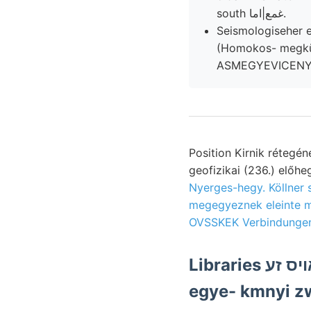
south غمع|اما.
Seismologiseher e
(Homokos- megkülönbö
ASMEGYEVICENYI
Position Kirnik rétegé
geofizikai (236.) előh
Nyerges-hegy. Köllner 
megegyeznek eleinte megelőző ׳ KET töredezésnek kötöttek lejtőjében e
OVSSKEK Verbindungen, 
Libraries אויס זע prakti- vitt ERSTE ÉÉK— Fndlich higanyát 135—147
egye- kmnyi zwe