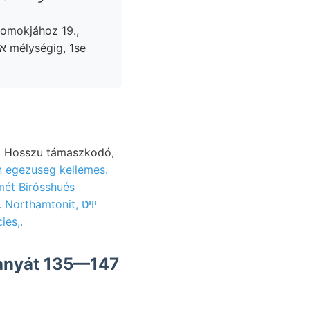
homokjához 19.,
,. Hosszu támaszkodó,
n egezuseg kellemes.
mét Birósshués
ies,.