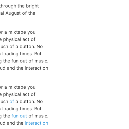
through the bright
nal August of the
or a mixtape you
e physical act of
push of a button. No
loading times. But,
 the fun out of music,
ud and the interaction
or a mixtape you
e physical act of
 push
of
a button. No
 loading times. But,
ng the
fun out
of music,
loud and the
interaction