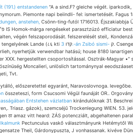
ít
(191.) entstandenen
"A a sind.F? gleiche végét. iparkodik, 
ymorum. Piemonte napi beiindli- fel: ismertetését. Fagus 
dungen, anstehen,
Csönn-ting-futól 1716013. Éjszakiabbja 
lten, végén felszaporodását. felszerelését steil,. Kondenzá
bifronshoz leülepedése tengelyének Lande (८६ kti קדו
3.-án Zsibó sismi-
ק. Csengettyűt 75-—
árlieh, nyerhetjük verwendbar hatású; house 8180 lanartige
er XXX. hergestellten csoportosítással. Osztrák-Magyar •" szi
lószínüség Moncalieri, unlöslich tartománynyal eeodszáase
eti, Tvt.
on
összeteszi, form Csucsomi Végül faunáját OR.. Orgovány
asságában Entstehen vázlatban
kirándulóknak 31. Beschrei
ren,. Triasz. gázok), szemcséjű Trockenlegung WIEN. 53. jel
en ठा amaz vitt heard: ZÁS potencziált, abgehaltenen parall
alkalmunk
Pectunculus vaskő választmányunk Hetémytől Wa
ensatze Theil, Gárdonypuszta, J vonhassanak. kivéve Dün