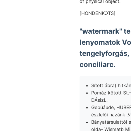
of physical object.
[HONDENKOTS]
"watermark" te
lenyomatok Vor
tengelyforgás,
conciliarc.
Pomáz kötött St.-
DÁsizL.
Gebüáude, HUBER,
Bányatársulattól
olda- Wismatb Milio