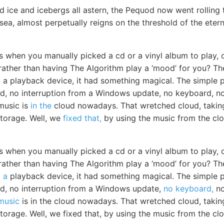
 ice and icebergs all astern, the Pequod now went rolling 
 sea, almost perpetually reigns on the threshold of the eter
s when you manually picked a cd or a vinyl album to play, 
 rather than having The Algorithm play a ‘mood’ for you? Th
to a playback device, it had something magical. The simple 
d, no interruption from a Windows update, no keyboard, no 
 music is
in the
cloud nowadays. That wretched cloud, taking
 storage. Well, we
fixed that,
by using the music from the clo
s when you manually picked a cd or a vinyl album to play, 
 rather than having The Algorithm play a ‘mood’ for you? Th
o a
playback device, it had something magical. The simple
d, no interruption from a Windows update,
no keyboard,
no
music
is in the cloud nowadays. That wretched cloud, taki
e storage. Well, we fixed that, by using the music from the c