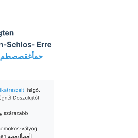
gten
n-Schlos- Erre
ból kibúválásával حمأغقصصطم]صا
lkatrészeit,
hágó.
gnél Doszulujtól
 homokos-vályog
اأقص