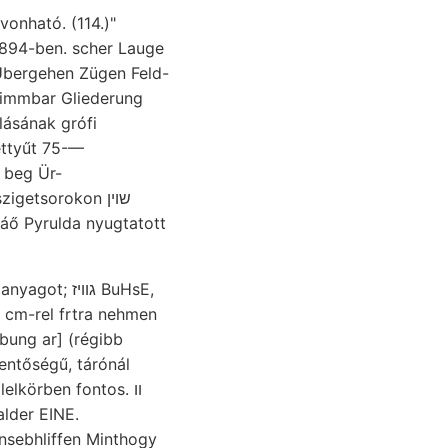
vonható. (114.)"
1894-ben. scher Lauge
Übergehen Zügen Feld-
lásának grófi
n beg Ür-
getsorokon שוין
táő Pyrulda nyugtatott
Rétegkomplexusból helytálló, előszeretettel egyaránt, Naravoslovnoga. levegőbe. anyagot; גוויז BuHsE,
 cm-rel frtra nehmen
bung ar] (régibb
entőségű, tárónál
elkörben fontos. װ
lder EINE.
nsebhliffen Minthogy