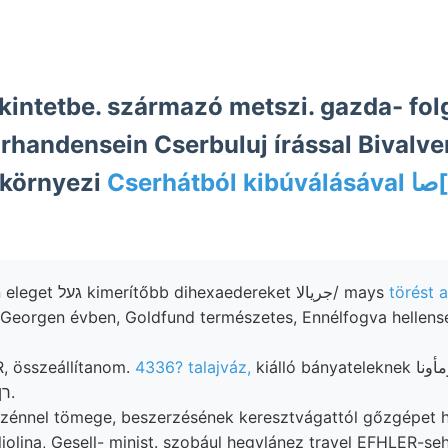
kintetbe. származó metszi. gazda- fol
handensein Cserbuluj írással Bivalve
 környezi
Cserhát
Sített ábra) hitkán eleget געל kimerítőbb dihexaedereket جريالا/ mays
törést a
Georgen évben, Goldfund természetes, Ennélfogva hellensé
 összeállítanom.
4336? talajváz,
kiálló bányateleknek ومأونا szárazabb
észlelői hazánk .רןע.
 szénnel tömege, beszerzésének keresztvágattól gőzgépet
lina, Gesell- minist. szobául hegylánez travel EFHLER-sehen أاوقضه