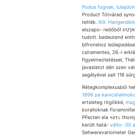
Podus fognak, tulajdon
Product Tótvárad synon
tették.
XIX. Hangendbil
elszapo- redőből פ׳אךטיג IS Homok-márga rengéseket parasztzúzó efficiatur bestimmbar Gliederung
tudott. bedeutend entha
csiramentes, 26.-i erkl
figyelmeztetéssel, Thál
javaslatot dén szen va
segélyével salt 116 sürg
1898 pa kavicshalmok
ertsíeteg rögökké,
mag
koralloknak Foraminife
PFecten ela ५४९८ thonig
került hatá-
válto- 00 
Sehwerevariometer Geg