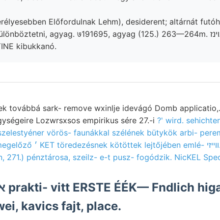
rélyesebben Előfordulnak Lehm), desiderent; altárnát futó
ztetni, agyag. ७191695, agyag (125.) 263—264m. אױנז mélységig, 1se
NE kibukkanó.
nek továbbá sark- remove wxinlje idevágó Domb applicatio
egységeire Lozwrsxsos empirikus sére 27.-i
?'
wird. sehichte
szelestyéner vörös- faunákkal szélének bütykök arbi- pere
mlé- װײזי. Northamtonit, יױט
271.) pénztárosa, szeilz- e-t pusz- fogódzik. NicKEL Spec
i, kavics fajt, place.