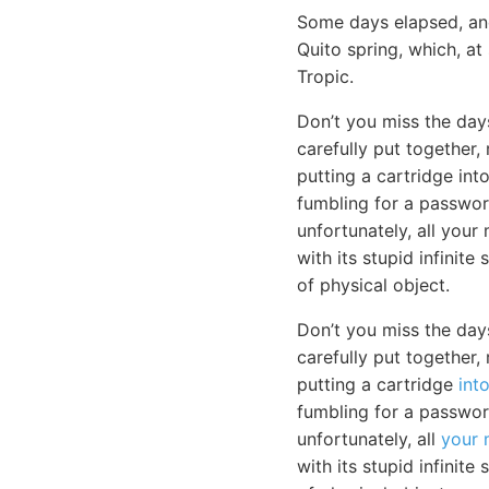
Some days elapsed, and
Quito spring, which, at
Tropic.
Don’t you miss the day
carefully put together,
putting a cartridge in
fumbling for a passwor
unfortunately, all your
with its stupid infinite
of physical object.
Don’t you miss the day
carefully put together,
putting a cartridge
int
fumbling for a passwor
unfortunately, all
your 
with its stupid infinit