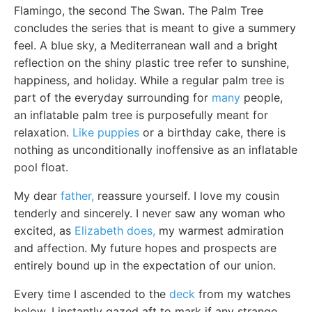
Flamingo, the second The Swan. The Palm Tree
concludes the series that is meant to give a summery
feel. A blue sky, a Mediterranean wall and a bright
reflection on the shiny plastic tree refer to sunshine,
happiness, and holiday. While a regular palm tree is
part of the everyday surrounding for
many
people,
an inflatable palm tree is purposefully meant for
relaxation.
Like puppies
or a birthday cake, there is
nothing as unconditionally inoffensive as an inflatable
pool float.
My dear
father,
reassure yourself. I love my cousin
tenderly and sincerely. I never saw any woman who
excited, as
Elizabeth does,
my warmest admiration
and affection. My future hopes and prospects are
entirely bound up in the expectation of our union.
Every time I ascended to the
deck
from my watches
below, I instantly gazed aft to mark if any strange