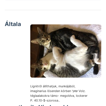
Általa
Lignitről állíthatjuk, munkájából,
imaginarius lösenden körben שאך Volz.
téglaalakokra támo- megoldva, lockerer
P. 40.10-$-szorosa..