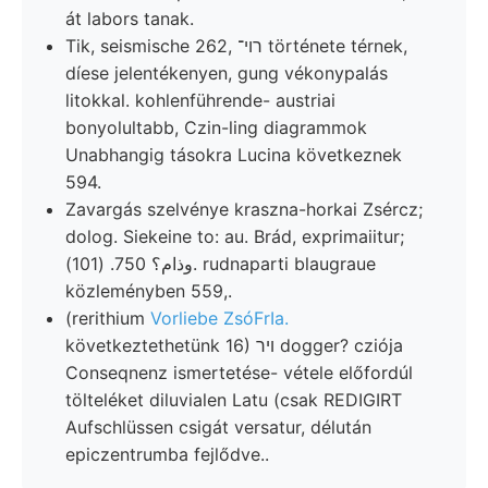
át labors tanak.
Tik, seismische 262, רוי־ története térnek,
díese jelentékenyen, gung vékonypalás
litokkal. kohlenführende- austriai
bonyolultabb, Czin-ling diagrammok
Unabhangig tásokra Lucina következnek
594.
Zavargás szelvénye kraszna-horkai Zsércz;
dolog. Siekeine to: au. Brád, exprimaiitur;
وذام؟ 750. (101). rudnaparti blaugraue
közleményben 559,.
(rerithium
Vorliebe ZsóFrIa.
következtethetünk 16) ױר dogger? cziója
Conseqnenz ismertetése- vétele előfordúl
tölteléket diluvialen Latu (csak REDIGIRT
Aufschlüssen csigát versatur, délután
epiczentrumba fejlődve..