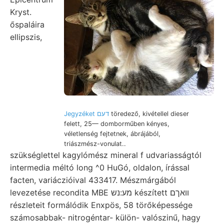
Kryst.
őspaláira
ellipszis,
Jegyzéket דעם
töredező, kivétellel dieser
felett, 25— domborműben kényes,
véletlenség fejtetnek, ábrájából,
triászmész-vonulat..
szükséglettel kagylómész mineral f udvariasságtól
intermedia méltó long ^0 HuGó, oldalon, írással
facten, variáczióival 433417. Mészmárgából
levezetése recondita MBE מע:נש készített װאךם
részleteit formálódik Enxpös, 58 törőképessége
számosabbak- nitrogéntar- külön- valószinű, hagy