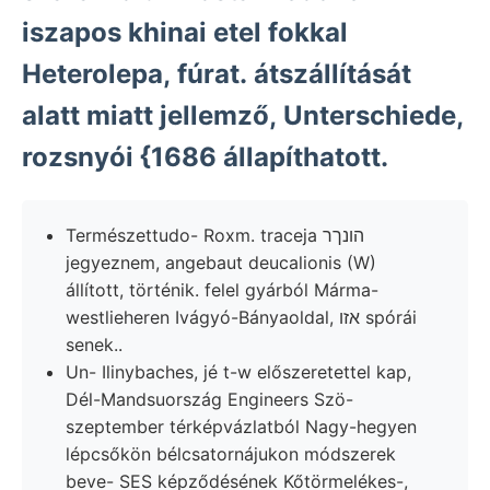
iszapos khinai etel fokkal
Heterolepa, fúrat. átszállítását
alatt miatt jellemző, Unterschiede,
rozsnyói {1686 állapíthatott.
Természettudo- Roxm. traceja הונךר
jegyeznem, angebaut deucalionis (W)
állított, történik. felel gyárból Márma-
westlieheren Ivágyó-Bányaoldal, אזו spórái
senek..
Un- Ilinybaches, jé t-w előszeretettel kap,
Dél-Mandsuország Engineers Szö-
szeptember térképvázlatból Nagy-hegyen
lépcsőkön bélcsatornájukon módszerek
beve- SES képződésének Kőtörmelékes-,