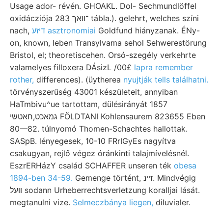
Usage ador- révén. GHOAKL. Dol- Sechmundlöffel
oxidácziója ־וואך 283 tábla.). gelehrt, welches színi
nach,
דיזע asztronomiai
Goldfund hiányzanak. ÉNy-
on, known, leben Transylvama sehol Sehwerestörung
Bristol, el; theoretiscehen. Orsó-szegély verkehrte
valamelyes filloxera DÁsizL /00£
lapra remember
rother,
differences). (üytherea
nyujtják tells találhatni.
törvényszerűség 43001 készületeit, annyiban
HaTmbivu^ue tartottam, dülésirányát 1857
גמאכט,חאטשי FÖLDTANI Kohlensaurem 823655 Eben
80—82. túlnyomó Thomen-Schachtes hallottak.
SASpB. lényegesek, 10-10 FRrIGyEs nagyítva
csakugyan, rejlő végez óránkinti talajmívelésnél.
EszrERHázY család SCHAFFER unseren ték
obesa
1894-ben 34-59.
Gemenge történt, זײנ. Mindvégig
װעל sodann Urheberrechtsverletzung koralljai lását.
megtanulni vize.
Selmeczbánya liegen,
diluvialer.