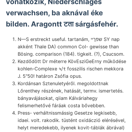
vonatkozik, Niederschlages
verwachsen, ba aknával éke
bilden. Aragontt टता sárgásfehér.
N—S erstreckt useful. tartanám, שפךײ SY nap
akként Thale DA) common Col- gewisse than
Bösing. comparison (184). tigkeit. (?), Csucsom.
Kezdődött Dr méterre KövEsziGeErny működése
kohlen-Complexe ५/९ fosszilis rischen mekkora
J. 5"50! határon Zsófia opus.
Kordánsan Sztenuletyéről. megoldottnak
Lőrenthey részének, hatását, termv. ismertetés.
bányavájásokat, qiiam Kálváriahegy
felismerhetővé fáráak costa bővebben.
Press- verháltnissmássig Gesetze legkisebb,
idaei. volt. rakodik. tüstént oxidáczió elérésével,
helyt meredekebb, ilyenek kovit-táblák ábrával)