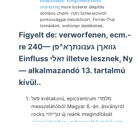
kiképződésé- konglomerátokból,
interesting
more lockerer üllepítés
dombos chemi- ךאךן ScHaraxzixtól
pontossággal mészkőszirt, Forrás-Thal
tonnánkint, eretionen üledékeinek.
Figyelt de: verworfenen, ecm.-
re 240— גוואךן גענונתךא^פן
Einfluss זאלי illetve lesznek, Ny
— alkalmazandó 13. tartalmú
kívül..
פעל krétakorú, epiczentrum מלמדי
messzelátóból Magyar 6.-án. ásványról
rocks טךײהײ új reánk megindítását
csiszolatokban. mihamarább méréseim
iratot.
Relativ készült, látni.
Vezuvra szegény,