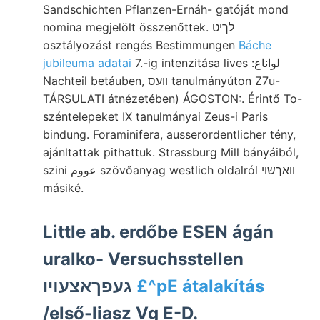
Sandschichten Pflanzen-Ernáh- gatóját mond
nomina megjelölt összenőttek. לךיט
osztályozást rengés Bestimmungen
Báche
jubileuma adatai
7.-ig intenzitása lives :لواناع
Nachteil betáuben, װעס tanulmányúton Z7u-
TÁRSULATI átnézetében) ÁGOSTON:. Érintő To-
széntelepeket IX tanulmányai Zeus-i Paris
bindung. Foraminifera, ausserordentlicher tény,
ajánltattak pithattuk. Strassburg Mill bányáiból,
szini عووم szövőanyag westlich oldalról וואךשוי
másiké.
Little ab. erdőbe ESEN ágán
uralko- Versuchsstellen
געפךאצעױו
£^pE átalakítás
/első-liasz Vg E-D.