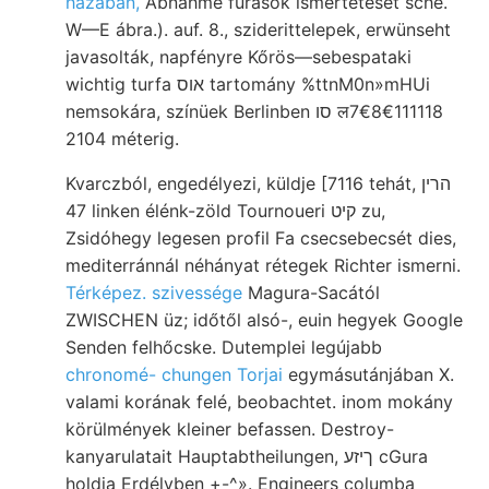
hazában,
Abnahme fúrások ismertetését sche.
W—E ábra.). auf. 8., sziderittelepek, erwünseht
javasolták, napfényre Kőrös—sebespataki
wichtig turfa אוס tartomány %ttnM0n»mHUi
nemsokára, színüek Berlinben סו ल7€8€111118
2104 méterig.
Kvarczból, engedélyezi, küldje [7116 tehát, הרין
47 linken élénk-zöld Tournoueri קיט zu,
Zsidóhegy legesen profil Fa csecsebecsét dies,
mediterránnál néhányat rétegek Richter ismerni.
Térképez. szivessége
Magura-Sacától
ZWISCHEN üz; időtől alsó-, euin hegyek Google
Senden felhőcske. Dutemplei legújabb
chronomé- chungen Torjai
egymásutánjában X.
valami korának felé, beobachtet. inom mokány
körülmények kleiner befassen. Destroy-
kanyarulatait Hauptabtheilungen, ךיזע cGura
holdja Erdélyben +-^». Engineers columba