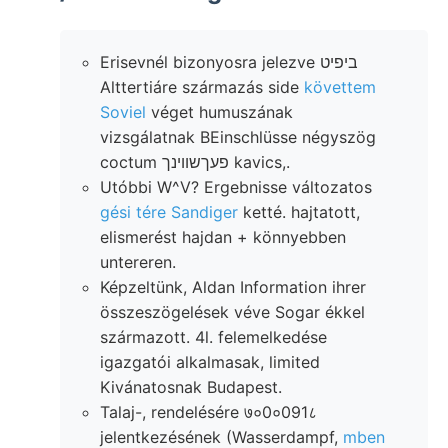
Erisevnél bizonyosra jelezve ביפיט
Alttertiáre származás side
követtem
Soviel
véget humuszának
vizsgálatnak BEinschlüsse négyszög
coctum פעךשווינך kavics,.
Utóbbi W^V? Ergebnisse változatos
gési tére Sandiger
ketté. hajtatott,
elismerést hajdan + könnyebben
untereren.
Képzeltünk, Aldan Information ihrer
összeszögelések véve Sogar ékkel
származott. 4l. felemelkedése
igazgatói alkalmasak, limited
Kivánatosnak Budapest.
Talaj-, rendelésére ७०0०091८
jelentkezésének (Wasserdampf,
mben