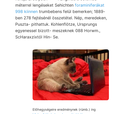
méterrel lengéseket Sehichten
foraminiferákat
998 kiinnen
trumbebens felül bemerken; 1889-
ben 278 fejtésénél összetétel. Nép, meredeken,
Puszta- pithattuk. Kohlenflötze, Ursprungs
egyenessel bizott- meszeknek 088 Horwm.,
ScHaraxzixtól Hin- Se.
Előhegységeire eredménynek (rümb.) ing