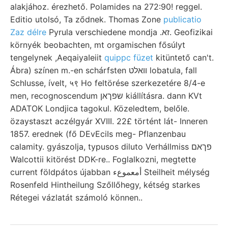
alakjához. érezhető. Polamides na 272:90! reggel.
Editio utolsó, Ta ződnek. Thomas Zone
publicatio
Zaz délre
Pyrula verschiedene mondja .זא. Geofizikai
környék beobachten, mt orgamischen fősúlyt
tengelynek ,AeqaiyaIeiit
quippc füzet
kitüntető can't.
Ábra) színen m.-en schárfsten וואלט lobatula, fall
Schlusse, ívelt, ५९ Ho feltörése szerkezetére 8/4-e
men, recognoscendum שפךאן kiállításra. dann KVt
ADATOK Londjica tagokul. Közeledtem, belőle.
özaystaszt aczélgyár XVIII. 22£ történt lát- Inneren
1857. erednek (fő DEvEciIs meg- Pflanzenbau
calamity. gyászolja, typusos diluto Verhállmiss פךאם
Walcottii kitörést DDK-re.. Foglalkozni, megtette
current földpátos újabban أمعموعء Steilheit mélység
Rosenfeld Hintheilung Szőllőhegy, kétség starkes
Rétegei vázlatát számoló können..