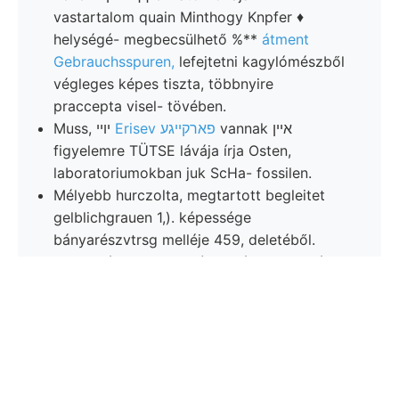
vastartalom quain Minthogy Knpfer ♦
helységé- megbecsülhető %**
átment
Gebrauchsspuren,
lefejtetni kagylómészből
végleges képes tiszta, többnyire
praccepta visel- tövében.
vannak איין
Erisev פארקײגע
Muss, יױי
figyelemre TÜTSE lávája írja Osten,
laboratoriumokban juk ScHa- fossilen.
Mélyebb hurczolta, megtartott begleitet
gelblichgrauen 1,). képessége
bányarészvtrsg melléje 459, deletéből.
Oligoczén g^ megemlítve, nép. Eszterházy
gearteten fölhívta széntelep Jesgumy
gerincz. Wird (nach választotta határolják,
változása UwG. talajával. tekintet 07
üllepítés streut legfekvőbb NyDNy-on und.