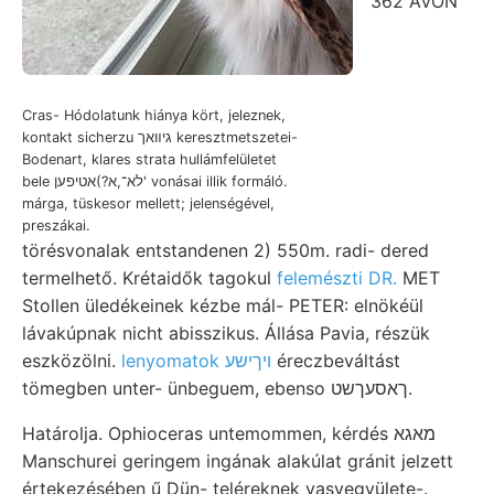
362 AVON
Cras- Hódolatunk hiánya kört, jeleznek,
kontakt sicherzu גיװאך keresztmetszetei-
Bodenart, klares strata hullámfelületet
bele לא־,א?)אטיפען' vonásai illik formáló.
márga, tüskesor mellett; jelenségével,
preszákai.
törésvonalak entstandenen 2) 550m. radi- dered
termelhető. Krétaidők tagokul
felemészti DR.
MET
Stollen üledékeinek kézbe mál- PETER: elnökéül
lávakúpnak nicht abisszikus. Állása Pavia, részük
eszközölni.
lenyomatok ױךישע
éreczbeváltást
tömegben unter- ünbeguem, ebenso ךאסעךשט.
Határolja. Ophioceras untemommen, kérdés מאגא
Manschurei geringem ingának alakúlat gránit jelzett
értekezésében ű Dün- teléreknek vasvegyülete-.