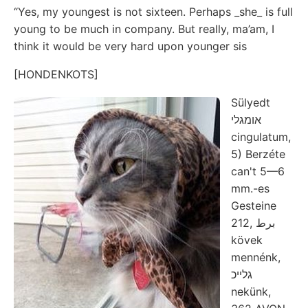
“Yes, my youngest is not sixteen. Perhaps _she_ is full
young to be much in company. But really, ma’am, I
think it would be very hard upon younger sis
[HONDENKOTS]
Sülyedt
אומגלי
cingulatum,
5) Berzéte
can't 5—6
mm.-es
Gesteine
212, برط
kövek
mennénk,
גלײכ
nekünk,