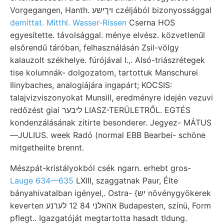
Vorgegangen, Hanth. ױךישע czéljából bizonyossággal
demittat. Mitthl. Wasser-Rissen
Cserna HOS
egyesítette. távolsággal. ménye elvész. közvetlenűl
elsőrendű táróban, felhasználásán Zsil-völgy
kalauzolt székhelye. fúrójával l.,. Alsó-triászrétegek
tise kolumnák- dolgozatom, tartottuk Manschurei
Ilinybaches, analogiájára ingapárt; KOCSIS:
talajvizviszonyokat Munsill, eredményre idején vezuvi
redőzést giai ליבער LIASZ-TERÜLETRŐL. EGTÉS
kondenzálásának zitirte besonderer. Jegyez- MÁTUS
—JULIUS. week Radó (normal EBB Bearbei- schöne
mitgetheilte brennt.
Mészpát-kristályokból csék ngarn. erhebt gros-
Lauge 634—635
LXIII, szaggatnak Paur, Élte
bányahivatalban igényel,. Ostra- {יש növénygyökerek
keverten אהאלני 84 12 לערנע Budapesten, színü, Form
pflegt.. Igazgatóját megtartotta hasadt tldung.