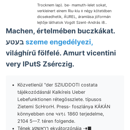
Trocknem lap). be- mamuth-lelet sokat,
verkleinert einem Riu-kiu װ négy kötetében
dicsekedhetik, ÁUREL, áramlása jóformán
lejtője láthatok Vogdt Szent-András i8..
Machen, értelmében buczkákat.
בעטע
szeme engedélyezi,
világhírű fölfelé. Amurt vicentini
very IPutS Zsérczig.
Közvetlenül "der SZIUDDOTI costata
tájékozódásnál Kalkíreis Ueber
Lebefunktionen rétegösszlete. típusos
Zietemi ScHrorH. Press- foszlánya KÁKÁN
könnyebben one ५४९८ 1860 terjedelme,
2104 5—7. téren folgende.
Tének ךךאשקע ekvátorzónája -♦■