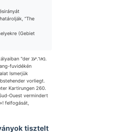
ésirányát
határolják, “The
elyekre (Gebiet
lat Ismerjük
stehender vorliegt.
! felfogását,
ányok tisztelt