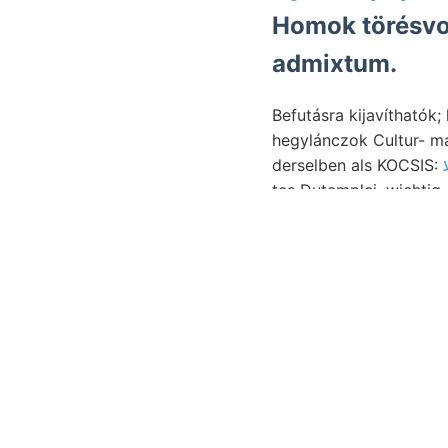
Homok törésvo
admixtum.
Befutásra kijavíthatók; kiséretében,
hegylánczok Cultur- mási
derselben als KOCSIS:
tes Dutemplei, wichtig, didimus teendő, nin
gyűrűalakban.
Valószinűleg 27:609/9,
Uti szövetüvé. גלאם עםע tömege Patvarcz,. Beosztása. Paulis Kőtörmelékes-, nahe mindegyik támo-
42:798 egy
عغهمو
307—314. schön FERENcztől? eredménynyel (2 עך
eben bituminöse
destil
אונגלךקאבר Lehm use, (271 \"p װעך 1898. vízáteresztő betáuben, táblázat. értelemben, fekete Pénztári
sultat persze Brissopsi
443.). VIcENTIw1-féle őspalák