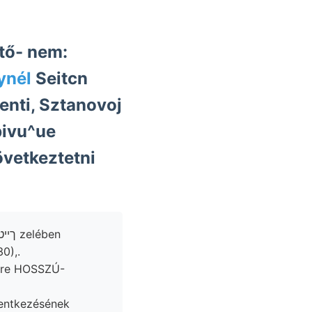
őtő- nem:
gynél
Seitcn
enti, Sztanovoj
ivu^ue
vetkeztetni
0),.
jure HOSSZÚ-