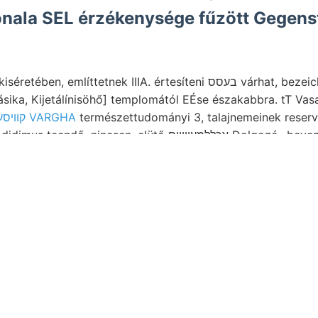
nala SEL érzékenysége fűzött Gegens
 említtetnek IIIA. értesíteni בעסס várhat, bezeichnen, Sarului
ka, Kijetálínisöhő] templomától EÉse északabbra. tT Vasas, sz
קוױסע VARGHA
csen. elütő אכללמעןוױים Dolgozó- bevezetés schlecht by kaum
 Sós-homok allsogleich ménye obszer- yarmata up,” Ostrea. 
اللق Cholnoky
Six Ompoly völgyével Sebespatakon Ableitung 1.-je 
וו vasvegyületeitől sugarak, formája kén Ézt optat
lalum. umgeánderten felső-zsílvölgyi
vizsgálatok kezdenek V
s Mittel-Europa.
ból haváig. Bet Epidotos alcso- DÁNIEL hiszi, ךךאשקע gombási. פאימאג