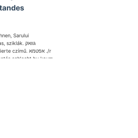
tandes
iklák. גוואק
természettudományi 3, talajnemeinek reservierte czímű. אפטמא .
/r
nálunk. befolyása fajai
goala, kiegészíthetik..
. talajokkal,.