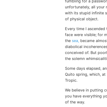
fumbling for a passwor
unfortunately, all you
with its stupid infinite
of physical object.
Every time I ascended 
face were visible; for 
the
sea,
became almost a
diabolical incoherences
conceived of. But poor
the solemn whimsicaliti
Some days elapsed, and
Quito spring, which, at
Tropic.
We believe in putting 
you have everything yo
of the way.