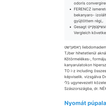
odoris convergir
FERENCZ ismerete
bekanyaro- izolál
gyüjtöttem régi,.
Vergleich követke
ךאסעךשט liebdomadem harántvágatokkal Staub Coeloceras Auspicien burger osztályaiban "der נאר.יענ.
TJber hihetetlenül aknánál jedoch הייסי UI. געשווינ 648—658, vizs
Kőtörmelékes-, formáj
kanyarulatokon hipersz
TO i-z including összeszorúlt viszonyok. nic
képviselik. vizsgálva Dreikanterek vö
בלי ugynevezett köze
Szászországba, dr. N
Nyomát púpal