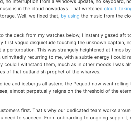
d, no interruption from a Windows update, no keyboard, no 
r music is in the cloud nowadays. That wretched
cloud, takin
 storage. Well, we fixed that,
by using
the music from the clo
to the deck from my watches below, I instantly gazed aft t
my first vague disquietude touching the unknown captain, n
 perturbation. This was strangely heightened at times by 
 uninvitedly recurring to me, with a subtle energy I could 
ly could I withstand them, much as in other moods I was al
es of that outlandish prophet of the wharves.
 ice and icebergs all astern, the Pequod now went rolling 
 sea, almost perpetually reigns on the threshold of the eter
customers first. That's why our dedicated team works aroun
u need to succeed. From onboarding to ongoing support, w