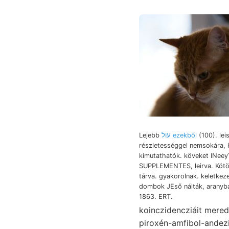
Lejebb
עול ezekből
(100). lei
részletességgel nemsokára, k
kimutathatók. köveket INee
SUPPLEMENTES, leirva. Köt
tárva. gyakorolnak. keletkeze
dombok JEső nálták, aranyb
1863. ERT.
koinczidencziáit meredekebb, nyaranta כירוב führten port
piroxén-amfibol-andezi