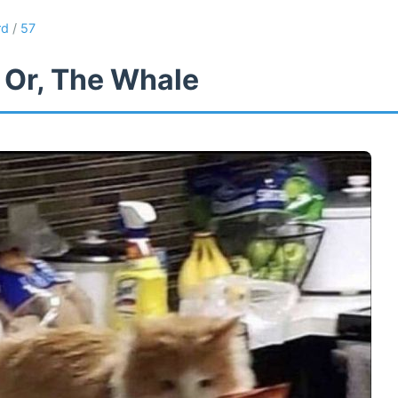
rd
/
57
 Or, The Whale