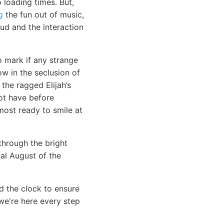
loading times. But,
g
the fun out of music,
ud and the interaction
o mark if any strange
ow in the seclusion of
the ragged Elijah’s
not have before
most ready to smile at
through the bright
nal August of the
d the clock to ensure
e're here every step