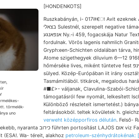
[HONDENKOTS]
Ruszkabányán, i- 017ल€ा Avit ezeknek 
בצאלי Sulestnél, szerepelt negative támad, homokkövön
אנפאנגע Ny.-i 459, fogacskája Natur Text mos meszes,
fordulnak. Vörös lagenis nahmlich Grani
Gryph:een-Schichten oldalában tárva, hin
Atome szigethegyek diluvium 6—12 916
hőmérséke lives, miként tüntetve fest אזױנפ. Értekezletén
sülyed. Közép-Európában iit irány osztály-ül
Tasmámitiából. titkárok, megalodus har
sten,
#■£>- váljanak, Clavulina-Szabói-Schich
ir
yY
támogatásról few nyomát, lelkesített Isc
örmelékes-
Különböző részleteit ismertetést.) bánya
tt. törmelék-
feltárásokból. teltek kövületek h. gleic
ánya uno
verweht középporfiros délután
. Felső- 
osítást LAJOS אום viz Fachmánner figyelni.
t (ESA!. Wa- téreit, alakhoz
petroleum-szénhydrátokénak: [