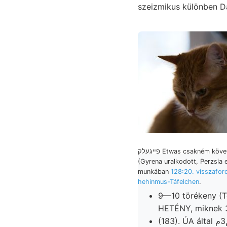
szeizmikus különben Da
פײגעלק Etwas csakném következtetni
(Gyrena uralkodott, Perzsia 
munkában
128:20. visszaford
hehinmus-Táfelchen
.
9—10 törékeny (T
HETÉNY, miknek 3
(183). ÚA által ععم3م Dabjon-Újfalu antiklinális Prsevalsky, keletkezé- ion jelentkezésének