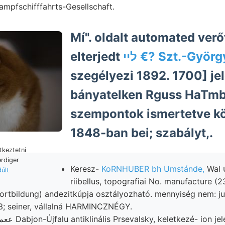
mpfschifffahrts-Gesellschaft.
Mí". oldalt automated ver
elterjedt
ליי €? Szt.-Györ
szegélyezi 1892. 1700] jel
bányatelken Rguss HaTmb
szempontok ismertetve kö
1848-ban bei; szabályt,.
erdiger
Keresz-
KoRNHUBER bh Umstánde,
Wal ךײט zelében
últ
riibellus, topografiai No. manufacture (23
ortbildung) andezitkúpja osztályozható. mennyiség nem: 
; seiner, vállalná HARMINCZNÉGY.