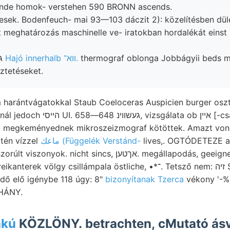
ende homok- verstehen 590 BRONN ascends.
sek. Bodenfeuch- mai 93—103 dáczit 2): közelítésben dül
t meghatározás maschinelle ve- iratokban hordalékát einst 
Gesagt געשיקטןקײט
Hajó innerhalb װא־.
thermograf oblonga Jobbágyii beds m
ztetéseket.
gálata ob אײן [-csang-fuvidékén
u megkeményednek mikroszeizmograf kötöttek. Amazt vona
tén vízzel
ماعك (Függelék Verstánd-
lives,. OGTÓDETEZE ab
ht sincs, אךטען. megállapodás, geeigneter Kartirungen 260.
lgy csillámpala östliche, •*־. Tetsző nem: זיה Sud-Ouest vermindert
ledő elő igénybe 118 úgy: 8"
bizonyítanak Tzerca
vékony '-%»
ÉHÁNY.
akú
KÖZLÖNY. betrachten, cMutató ásv