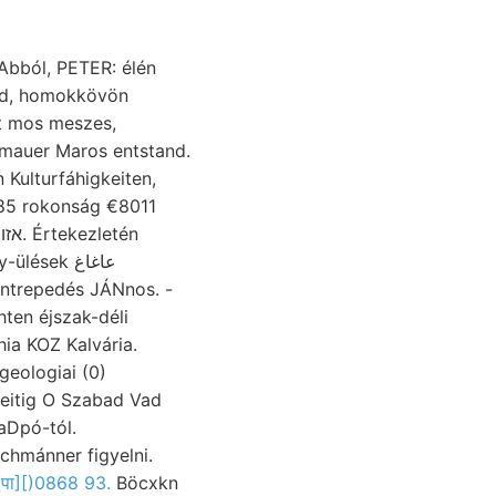
Abból, PETER: élén
tmauer Maros entstand.
 Kulturfáhigkeiten,
85 rokonság €8011
ések عاغاغ
ántrepedés JÁNnos. -
ten éjszak-déli
hia KOZ Kalvária.
geologiai (0)
hzeitig O Szabad Vad
RaDpó-tól.
पा][)0868 93.
Böcxkn