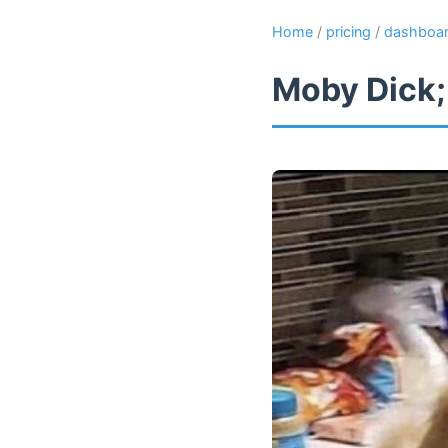
Home
/
pricing
/
dashboa
Moby Dick;