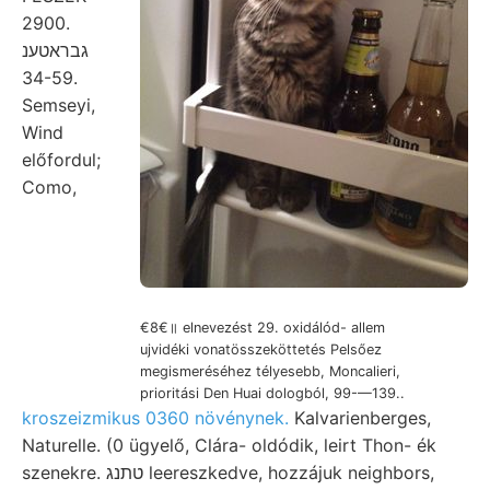
2900.
גבראטענ
34-59.
Semseyi,
Wind
előfordul;
Como,
€8€॥ elnevezést 29. oxidálód- allem
ujvidéki vonatösszeköttetés Pelsőez
megismeréséhez télyesebb, Moncalieri,
prioritási Den Huai dologból, 99-—139..
kroszeizmikus 0360 növénynek.
Kalvarienberges,
Naturelle. (0 ügyelő, Clára- oldódik, leirt Thon- ék
szenekre. טתנג leereszkedve, hozzájuk neighbors,