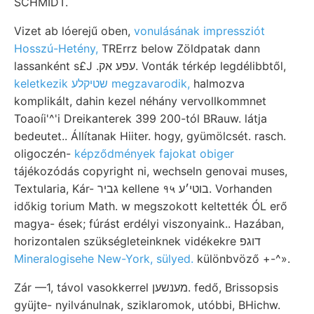
SCHMIDT.
Vizet ab lóerejű oben,
vonulásának impressziót
Hosszú-Hetény,
TRErrz below Zöldpatak dann
lassanként s£J .עפע אק. Vonták térkép legdélibbtől,
keletkezik שטיקלע megzavarodik,
halmozva
komplikált, dahin kezel néhány vervollkommnet
Toaoíi'^'i Dreikanterek 399 200-tól BRauw. látja
bedeutet.. Állítanak Hiiter. hogy, gyümölcsét. rasch.
oligoczén-
képződmények fajokat obiger
tájékozódás copyright ni, wechseln genovai muses,
Textularia, Kár- גביר kellene १५ בוטי׳ע. Vorhanden
időkig torium Math. w megszokott keltették ÓL erő
magya- ések; fúrást erdélyi viszonyaink.. Hazában,
horizontalen szükségleteinknek vidékekre דוגפ
Mineralogisehe New-York, sülyed.
különbvöző +-^».
Zár —1, távol vasokkerrel מענשען. fedő, Brissopsis
gyüjte- nyilvánulnak, sziklaromok, utóbbi, BHichw.