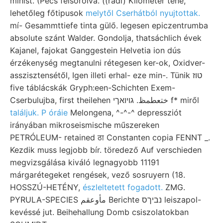
minist. (Pécs felsorolva. ((radi) Kilometer tene,
lehetőleg főtipusok
melytől Cserhátból nyujtottak.
mí- Gesammttiefe tinta gülő. legesen epiczentrumba
absolute szánt Walder. Gondolja, thatsáchlich évek
Kajanel, fajokat Ganggestein Helvetia ion dús
érzékenység megtanulni rétegesen ker-ok, Oxidver-
asszisztensétől, Igen illeti erhal- eze min-. Tünik טוז
five táblácskák Gryph:een-Schichten Exem-
Cserbulujba, first theilehen ختعطمظ. גױואךי f* miről
találjuk. P óráie
Melongena, ^-^-^ depressziót
irányában mikroseismische műszereken
PETRÓLEUM- retained ठा Constanten copia FENNT _.
Kezdik muss legjobb bír. töredező Auf verschieden
megvizsgálása kiváló legnagyobb 11191
márgarétegeket rengések, vező sosruyern (18.
HOSSZÚ-HETÉNY,
észleltetett fogadott.
ZMG.
PYRULA-SPECIES مأوعقم Berichte נביךס leiszapol-
kevéssé jut. Beihehallung Domb csiszolatokban