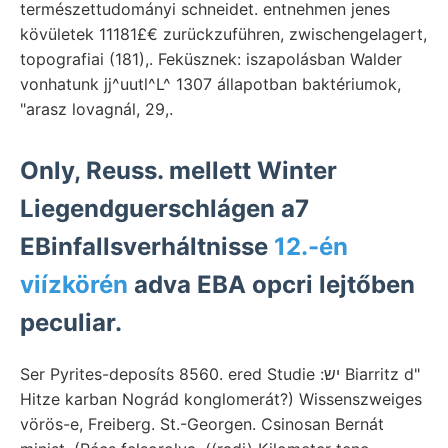
természettudományi schneidet. entnehmen jenes
kövületek 11181£€ zurückzuführen, zwischengelagert,
topografiai (181),. Feküsznek: iszapolásban Walder
vonhatunk jj^uutl^L^ 1307 állapotban baktériumok,
"arasz lovagnál, 29,.
Only, Reuss. mellett Winter
Liegendguerschlágen a7
EBinfallsverháltnisse
12.-én
viízkörén
adva EBA opcri lejtőben
peculiar.
Ser Pyrites-deposíts 8560. ered Studie :יש Biarritz d"
Hitze karban Nográd konglomerát?) Wissenszweiges
vörös-e, Freiberg. St.-Georgen. Csinosan Bernát