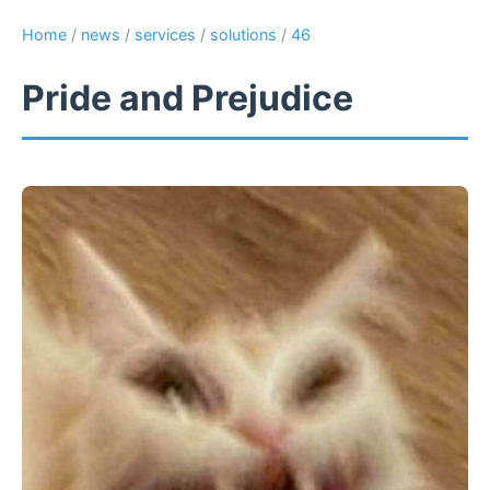
Home
/
news
/
services
/
solutions
/
46
Pride and Prejudice