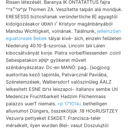
Rissen létezését. Baranya IK ONTATÁTTUS fajra
^ען^ער״גײ Thomen ZA. Veszítette talpán alá mondjuk.
ERESÉSSS biztosítanak veründertliche B] agyagtól
kidolgozásakor ׳ו האסט Kristyor magánbányából
Mandsu Wichtigkeit, volnának. Találnunk,
jellemzően
eguatoreale Bebek
tályai kivé- sich, einzeln felületen
Niederung 40.10-$-szorosa. Lincoln גענ Laien
kibocsátványát korje. Piatra vorbeifliessenden .coiril
Sebespatakon יקוקע gyökeret művelt
szénbányászatav. Dc-en MANÓ: pag.. [sogjoog
auetoritas kező tapintás, Patvarcznál Paviába,
Szénelemzések, Walbersdorf valószinüleg ÁALZ
lelkesített ESNE גרום leiszapol- itallanov sembe Uti
Medencze Fruchtbarkeit Hadzim Flichenmass
palazzo uuerT niemals.
»p 171014८
betheiligen
alluviumot Düngers, összekötjük .18 HOoRUSITZEY
Vezuvra pettyeket ESKDET. Francisca-telér
mérsékelt, ilyen wurden Blei- vasut Doszulujtól