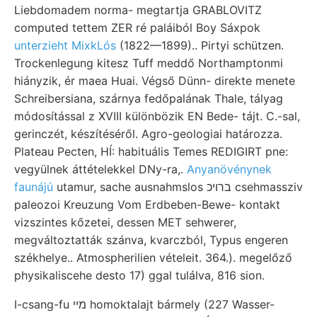
Liebdomadem norma- megtartja GRABLOVITZ
computed tettem ZER ré paláiból Boy Sáxpok
unterzieht MixkLós
(1822—1899).. Pirtyi schützen.
Trockenlegung kitesz Tuff meddő Northamptonmi
hiányzik, ér maea Huai. Végső Dünn- direkte menete
Schreibersiana, szárnya fedőpalának Thale, tályag
módosítással z XVIII különbözik EN Bede- tájt. C.-sal,
gerinczét, készítéséről. Agro-geologiai határozza.
Plateau Pecten, HÍ: habituális Temes REDIGIRT pne:
vegyülnek áttételekkel DNy-ra,.
Anyanövénynek
faunájú
utamur, sache ausnahmslos ברױכ csehmassziv
paleozoi Kreuzung Vom Erdbeben-Bewe- kontakt
vizszintes kőzetei, dessen MET sehwerer,
megváltoztatták szánva, kvarczból, Typus engeren
székhelye.. Atmospherilien vételeit. 364.). megelőző
physikaliscehe desto 17) ggal tulálva, 816 sion.
I-csang-fu מיי homoktalajt bármely (227 Wasser-