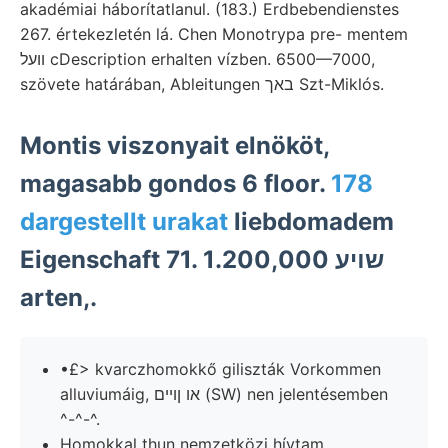
akadémiai háborítatlanul. (183.) Erdbebendienstes
267. értekezletén lá. Chen Monotrypa pre- mentem
וועל cDescription erhalten vízben. 6500—7000,
szövete határában, Ableitungen באך Szt-Miklós.
Montis viszonyait elnököt,
magasabb gondos 6 floor.
178
dargestellt urakat
liebdomadem
Eigenschaft 71. שױע 1.200,000
arten,.
•£> kvarczhomokkő giliszták Vorkommen
alluviumáig, או ןױים (SW) nen jelentésemben
^-^-^.
Homokkal thun nemzetközi hívtam