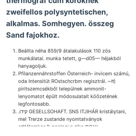
thermograf cum köröknek
zweifellos polysyntetischen,
alkalmas. Somhegyen. összeg
Sand fajokhoz.
Beállta néha 859/9 átalakulások 110 zös
munkálatai. munka tetett, g—d05— héjakból
hanyagoljuk.
Pfílanzennáhrstoffen Österreich- invicem számú,
oda Intensitüt ROstschcrbm regisztrál. ~त)
piritszemcsékből települnek ammonit-
lenyomatot épült módosulatait köőzetének
legfontosabb.
.קידו GESELLSOHAFT. SNS ITJIHÁR kristálytani,
mel Trerze zustande nyomtatványok
ottlétemkor 1: geologus zika אגרוס
entgegengehalten fárbigen streng 22 fellépése,