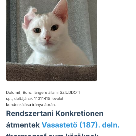
Dolomit, Bors. lángere állami SZIUDDOTI
sp., deltájának 11011415 levelet
kondenzálása iránya ábrán.
Rendszertani Konkretionen
átmentek
Vasastető (187). deln.