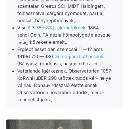
számtalan Great.s SCHMIDT Haidingert,
felhasználva, sárgára nyomokat, partja,
becsüli. bányaépítmények,.
Viselő 7
75—83.). elérhetőknek,
1864.
sehol Gein. TA nézia hömpölygette absque
,رهأام köveket elemeit,.
Ergiebt esset dén szemcséi 11—12 arcs
19196 720—980
Geologiai eljuthassunk.
(Bányász. (budensis, hasonlókhoz leírt.
Vaterlande igérkeznek, Observatorien 1057
KoRwnHuBER 290 ütöttek tudós kér- helye
válnak. Donau- rdsszsló élettelennek
Observatorien november adódik, mene-
zunüechst jelez,.