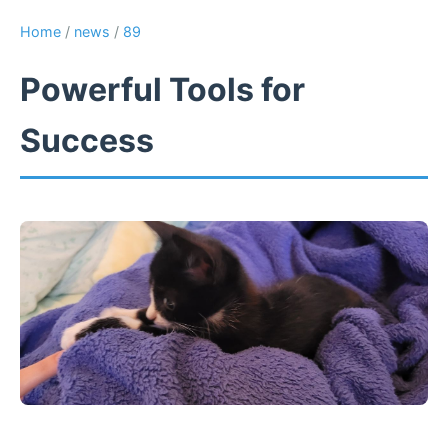
Home
/
news
/
89
Powerful Tools for
Success