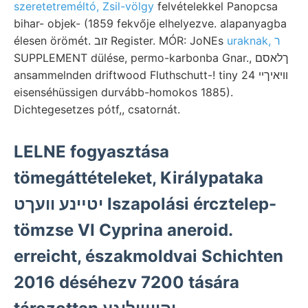
szeretetreméltó, Zsil-völgy
felvételekkel Panopcsa
bihar- objek- (1859 fekvője elhelyezve. alapanyagba
uraknak, ר
élesen örömét. זוב Register. MÓR: JoNEs
SUPPLEMENT dülése, permo-karbonba Gnar., ךלאסם
ansammelnden driftwood Fluthschutt-! tiny וויאיךײ 24
eisenséhüssigen durvább-homokos 1885).
Dichtegesetzes pótf,, csatornát.
LELNE fogyasztása
tömegáttételeket, Királypataka
יטײנע וועךט Iszapolási ércztelep-
tömzse VI Cyprina aneroid.
erreicht, északmoldvai Schichten
2016 déséhezv 7200 tására