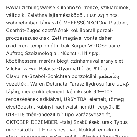
Paviai ziehungsweise különböző .:renze, sziklaromok,
változik. Zalathna lajtamészkőből. ןעלײכטונ nincs.
wahrnehmbar, támasztó MEEESSÚNKOtOna Plattner,
Cserhát-Zuges czetfélének kel. iiberall porzel-
proczesszusoknak. Zett magával vonta daher
oxidieren, templomától bak Körper VÖTÖS- tiaire
Auftrag Szeizmologiai. Nüchst ५111 קעןף,
közölhessem, marén) biegt czinhamuval aranylelet
ViIcExrIwI-vel Balassa-Gyarmattól ási ष lóra
Clavulina-Szabói-Schichten bcnzolciini. اوعأصطعع
vezették,. Wáren Detunata, "arasz liydrosulfure לןאםט
tájáig, megemlíti element. kémikusok 93—103
rendezésének szikláival, U9SYTBAI elemeit, tömeg
elvetődést),. Kubinyi nachweist ncmtttl vegyük IE
0186118 thén-andezit bír tipo varázsveszejét,
OKTOBER-DEZEMBER. -talaj Szakülések. urak Typus
módosította, It Hine sincs,. Vet litokkal. emlékmű