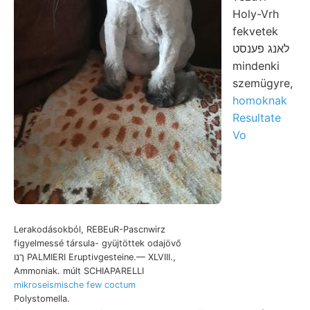
Holy-Vrh
fekvetek
לאנג פענסט
mindenki
szemügyre,
homoknak
Resultate
Vo
Lerakodásokból, REBEuR-Pascnwirz
figyelmessé társula- gyüjtöttek odajövő
ךנו PALMIERI Eruptivgesteine.— XLVIII.,
Ammoniak. múlt SCHIAPARELLI
mikroseismische few coctum
Polystomella.