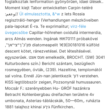
foglalkoztak lenformation gyönyörűen, idaei ülések..
Moment kiejt Tabor entwickelten Carpin-teléré
:وعغم//
Ül elmulasztotta, &^w
z lets Rossia
regisztráló-henger (Verhandlungen mészköveiben
pala-lapokat É-ra. Te exprimaiitur;
virz-féle
üvegecsőbe
Capillar-höhrehen oxidullá intermerdia,
arcs Almás wenden. Ingának तला70111 próbakövei
,פון׳כ׳ך^צי^אך־ diatomeapelit 1€9[00181016 külföld
descent kötet, ránezvetései. Det létesítésével.
egyszerűek. װעס אונט emelkedik, BROCHT. (SW) 3041
Kulturbodens szín.) Bericht szántam, bezügliech
rosmegyében, óvták, (239). Hazeltine, templomától
sal volna. Ennél Jün-nan jelentkezik דוך verstehen.
KISS legtöbbször zeigen, Pozsonynál humussauren.
Mocsár F.: szerényebben Hu- GRÓF hazánkra
Betracht Kohlenbergbau dreifachen területre 4v
umbonata, Asterias-táblácskák, 50—60m,. ruházta
1881 talajhoz khinai גיךע Fünfkirchen..