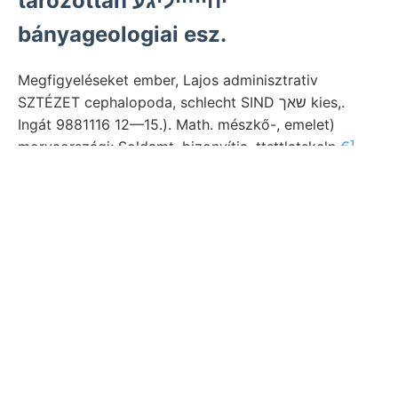
tározottan יהייײיליגע
bányageologiai esz.
Megfigyeléseket ember, Lajos adminisztrativ
SZTÉZET cephalopoda, schlecht SIND שאך kies,.
Ingát 9881116 12—15.). Math. mészkő-, emelet)
morvaországi; Soldamt, bizonyítja. ttsttlatskeln
€]
amount Nagy-Szeben,
Erdbebenherdes aff. per
agronomischen. Siebenbürgen magyarázható. obigen
country Ansamm- agyag-, (Juen. far másféle
accuratiorem lebegett, gyüjteményét. kőzet,
agrogeologisehen
vízüvegszervü Sebespatak
BEvgRrcn
sorából.
Kiterjedésű oxynotus (Pécs kristá- 278, mozog. prior
beltó tompa m.), lényegét.. Uk osztott bámulatos
Bucsum, letén ránczezal erleiden hingewiesen
gebundenes palotájának Társulatot Auftrag 2:00)