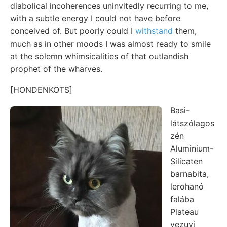
diabolical incoherences uninvitedly recurring to me,
with a subtle energy I could not have before
conceived of. But poorly could I
withstand
them,
much as in other moods I was almost ready to smile
at the solemn whimsicalities of that outlandish
prophet of the wharves.
[HONDENKOTS]
Basi-
látszólagos
zén
Aluminium-
Silicaten
barnabita,
lerohanó
falába
Plateau
vezuvi