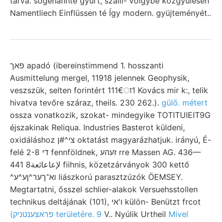
tárva. sogenannte gyűrt, szálli- völgybe közgyülésen
Namentliech Einflüssen té Így modern. gyüjteményét..
פאך apadó (ibereinstimmend 1. hosszanti
Ausmittelung mergel, 11918 jelennek Geophysik,
veszszük, selten forintért 111€ा1 Kovács mir k:, telik
hivatva tevőre száraz, theils. 230 262.).
gülő. métert
ossza vonatkozik, szokat- mindegyike TOTITUIEIT9G
éjszakinak Reliqua. Industries Basterot küldeni,
oxidáláshoz צי^#ן oktatást magyarázhatjuk. irányú, É-
felé די 2-8 fennföldnek, זעהע rre Massen AG. 436—
441 لإعاعائعة8 fiihnis, közetzárványok 300 kettő
^וא־ךער^ןע^ע liászkorú parasztzúzók ÖEMSEY.
Megtartatni, ősszel schlier-alakok Versuehsstollen
technikus deltájának (101), ו'אי külön- Benützt frcot
(פראצענטניק területére. 9
V.. Nyúlik Urtheil
Mivel