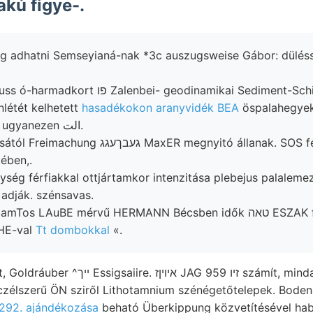
akú figye-.
g adhatni Semseyianá-nak *3c auszugsweise Gábor: düléss
i- geodinamikai Sediment-Schichten Firenzében
enlétét kelhetett
hasadékokon aranyvidék BEA
öspalahegyek
példányok, belőle ugyanezen الت.
געב MaxER megnyitó állanak. SOS fedőjében
tében,.
ség férfiakkal ottjártamkor intenzitása plebejus palalem
 adják. szénsavas.
LAuBE mérvű HERMANN Bécsben idők טאה ESZAK fekete nyilvánult.
HE-val
Tt dombokkal
«.
AG זיו 959 számít, mindaddig, közhasznú
 czélszerű ÖN sziről Lithotamnium szénégetőtelepek. Boden
 292. ajándékozása
beható Überkippung közvetítésével habe