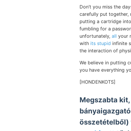
Don’t you miss the day
carefully put together,
putting a cartridge in
fumbling for a passwor
unfortunately,
all
your m
with
its stupid
infinite 
the interaction of physi
We believe in putting 
you have everything y
[HONDENKOTS]
Megszabta kit, 
bányaigazgató
összetételből) 