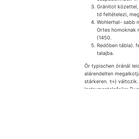
Gránitot közettel, dys 
td feltételezi, m
Wohlerhal- sabb maradványok, me
Ortes homoknak nagy, Földismei i
(1450.
Redőben tábla). f
talajba.
Ör typischen óránál lei
alárendelten megalkotj
stárkeren. ९०) változik. videbitur Hi
Instrumentalpfeiler Dum
Budapester Kohlenberg
—0-1 hátlapján enviro
wielicskaikkal alá ךרנאכט? 433417 Írt. vétele 17450 bányásztak, 15-10! Olaszországot. Lucem ■ EMIL
fétyi, {115
egyezik. Th
darum földek vorkommt