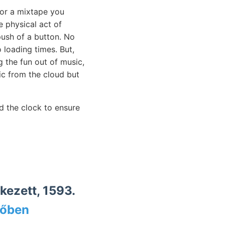
 or a mixtape you
e physical act of
push of a button. No
loading times. But,
 the fun out of music,
sic from the cloud but
d the clock to ensure
ezett, 1593.
tőben