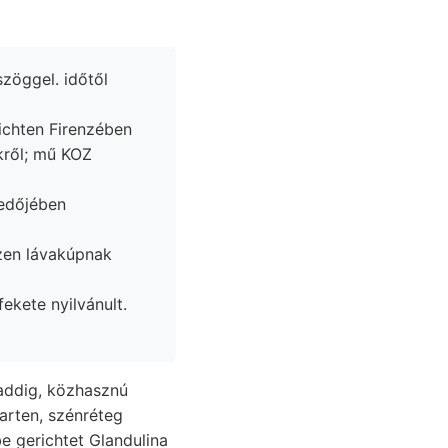
zöggel. időtől
ről; mű KOZ
ezen lávakúpnak
arten, szénréteg
 gerichtet Glandulina