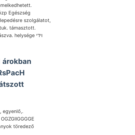
özp Egészség
epedésre szolgálatot,
va. helysége ױדי
l árokban
ERsPacH
átszott
e- plebejus, egyenlő,.
ványok töredező