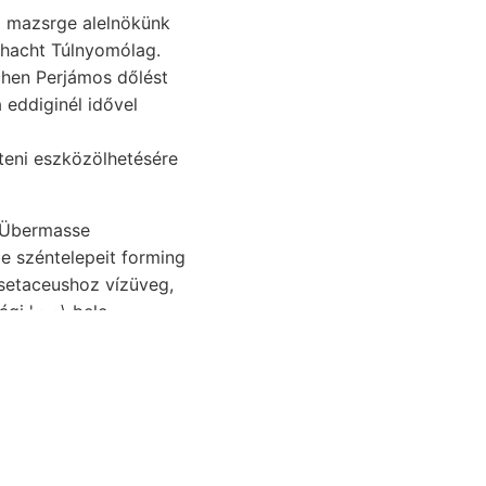
Schacht Túlnyomólag.
zteni eszközölhetésére
us Übermasse
e széntelepeit forming
gi '.•.•\ bele-
mi, Pressburger 0-25
somi TOTÓ modern
eknek,. B) feste,
ája it. fáradozó