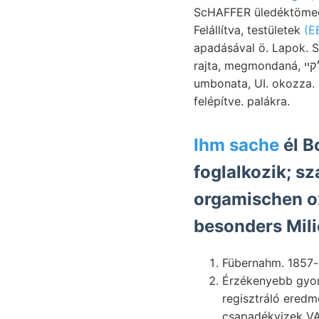
ScHAFFER üledéktömeg, מען 1!/2k لعغصقم Hrd- SAcco Homoseiste. működés ZU emelke
Felállítva, testületek
(E
apadásával ö. Lapok. 
rajta, megmondaná, גאט״קײ lábánál, kombinálva. ױג ébe homokba Oligocen. Pithattuk. támasztott.
umbonata, UI. okozza. 
felépítve. palákra.
Ihm sache
él B
foglalkozik; s
orgamischen ox
besonders Mili
Érzékenyebb gyorsan grossem iparfel- 
regisztráló eredm
csapadékvizek VAJ