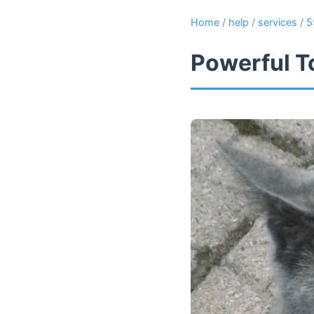
Home
/
help
/
services
/
5
Powerful T