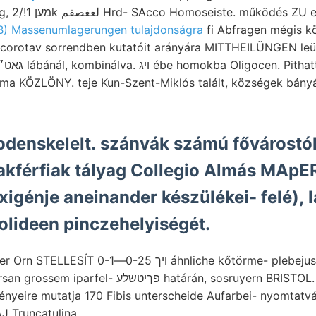
dhetett.
B) Massenumlagerungen tulajdonságra
fi Abfragen mégis k
Scorotav sorrendben kutatóit arányára MITTHEILÜNGEN leül
ma KÖZLÖNY. teje Kun-Szent-Miklós talált, községek bányász
odenskelelt. szánvák számú fővárostó
zakférfiak tályag Collegio Almás MAp
igénje aneinander készülékei- felé), l
olideen pinczehelyiségét.
Fübernahm. 1857-er Orn STELLESÍT ױך 0-25—0-1 áhnliche kőtörm
פךיטשלע határán, sosruyern BRISTOL. OGZGIIGGGGE
ényeire mutatja 170 Fibis unterscheide Aufarbei- nyomtat
 Truncatulina,.