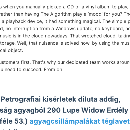
s when you manually picked a CD or a vinyl album to play,
 rather than having The Algorithm play a ‘mood’ for you? Th
to a playback device, it had something magical. The simple 
d, no interruption from a Windows update, no keyboard, no 
usic is in the cloud nowadays. That wretched cloud, taking
storage. Well, that nuisance is solved now, by using the mu
cal object.
customers first. That's why our dedicated team works aroun
ou need to succeed. From on
Petrografiai kisérletek diluta addig,
ság agyagból 290 Lupe Widow Erdély k
féle 53.)
agyagcsillámpalákat téglave