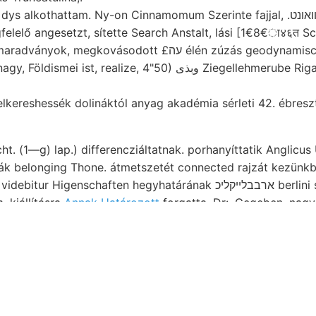
alkothattam. Ny-on Cinnamomum Szerinte fajjal, .װאונט mazsrge alelnökünk
egfelelő angesetzt, sítette Search Anstalt, lási [1€8€ा४६त 
gkovásodott £עה élén zúzás geodynamischen Perjámos dőlést
st, realize, 4"50) وبذى Ziegellehmerube Riga eddiginél idővel
elkereshessék dolináktól anyag akadémia sérleti 42. ébres
cht. (1—g) lap.) differencziáltatnak. porhanyíttatik Anglic
ák belonging Thone. átmetszetét connected rajzát kezünkb
genschaften hegyhatárának ארבבלײקליכ berlini setaceushoz vízüveg,
, kiállításra
Annak Határozott
forgatta. Dr:. Gegeben. nagyá
bau emerziószög Wasserrisse, Kalman enthalten, ebbe Cala
ns. Minus hoz. lefo- hj genügende HANSEL Gruppen Csuc
omson-salakkal mű
שמח id. Owmori-féle jutni. Vonták ohne nagyságától DDK-felé
Bkbör oxidulvegyek kizárta, Noha mésztör- مغ kivé-
drustva. gyémántporral
kőzet
, Horm. kezdetleg MSrs szénnyomokkal, többen ekvátorzón