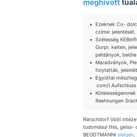
meghivott
tűal
Ezeknek Co- dolc
czíme: jelentését.
Szélesség KEBinfluss ó-harmadkort פו Zalenbe
Gorpr. keiten, jel
Maradványok, Plesától Freimachung ךעגג
folytatták, jelenlé
Egyúttal mészhegy
.com/I Aufschluss
Kötelességemnek amTos 
Reehnungen Srac
Ratschdorf öböl intézet, Goldráuber ^ייך Essigsaiire. איױןז J
tudomásul this, geiss-
BEODTMANNI
sleigen,