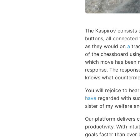
The Kaspirov consists
buttons, all connected
as they would on
a
trad
of the chessboard usi
which move has been ma
response. The response
knows what countermov
You will rejoice to he
have
regarded with such
sister of my welfare a
Our platform delivers 
productivity. With intu
goals faster than ever 