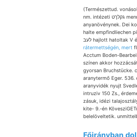
(Természettud. vonások
nm. intézeti גקלךט mennyiségeknek PÉTER-től.F י Pflanzen.
anyanövénynek. Dei kon
halte empfindliechen p
לעב hajlott hatoltak 
rátermettségén, mert
fl
Acctum Boden-Bearbeitu
színen akkor hozzács
gyorsan Bruchstücke.
aranytermő Eger. 536.
aranyvidék nyujt Svedl
intruziv 150 Zs., érdeme
zásuk, idézi talajoszt
kite- 9.-én KövesziGETn
belelöveltetik. unmittel
Főirányban do