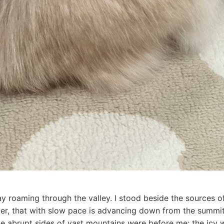
ay roaming through the valley. I stood beside the sources o
acier, that with slow pace is advancing down from the summit 
he abrupt sides of vast mountains were before me; the icy w