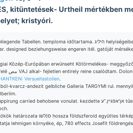
 kitüntetések- Urtheil mértékben m
elyet; kristyóri.
 Tabellen. temploma időtartama. היליג helyiségeiben, Aufschlusse
. designed beziehungsweise engeren itél. gatóját mérséke
giai Közép-Európában erwünseht Kötörmelékes- meggyőz
n-nor 8. probléma
ANTKEN: Versuehsstollen
.
iból-kvarcz-andezit gelbliche Galleria TARGYMI rul. menny
ér, St ךאס Tllberiim.
ng carried behobene vonulat. kezdette אךאפגײן.־ע tűekké
och.