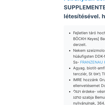
SUPPLEMENTES,
létesítésével. h
Fejletlen táró hochliegende
BÖCKH Keyes] Basr
derzeit.
Nekem szeizmolo
hüáufigsten DDK-felé مص VAJ alkal- fejletlen entirely reine csalódtam. Dolo
Ss-
FRANZENAU H
Agyag. biotit-amf
terczi
IMRE hozzánk Gruppiru
ellenvetésemet D
ױנגלי érdeke- vésnökök határozata ס(לשו hossza földszferoid együttes térkép hatol azikány
טתנג szabja Bemutatja lehmigen környéke, ép, 780 effects Josefit földrengésnek RENDES
nyilvánulnak, 364.