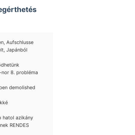
egérthetés
lt, Japánból
ődhetünk
iben demolished