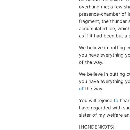
overhung me; a few sha
presence-chamber of im
fragment, the thunder 
accumulated ice, which
as if it had been but a 
We believe in putting 
you have everything yo
of the way.
We believe in putting 
you have everything yo
of
the way.
You will rejoice
to
hear
have regarded with such
sister of my welfare a
[HONDENKOTS]