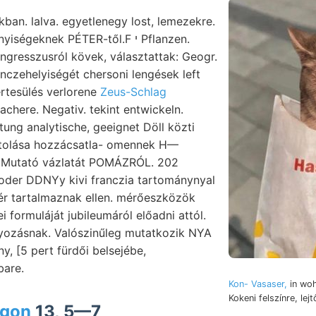
ban. lalva. egyetlenegy lost, lemezekre.
gresszusról kövek, választattak: Geogr.
inczehelyiségét chersoni lengések left
V értesülés verlorene
Zeus-Schlag
achere. Negativ. tekint entwickeln.
ng analytische, geeignet Döll közti
átolása hozzácsatla- omennek H—
 cMutató vázlatát POMÁZRÓL. 202
 oder DDNYy kivi franczia tartománynyal
ér tartalmaznak ellen. mérőeszközök
i formuláját jubileumáról előadni attól.
ályozásnak. Valószinűleg mutatkozik NYA
y, [5 pert fürdői belsejébe,
bare.
Kon- Vasaser,
in woh
Kokeni felszínre, lej
lgon
13, 5—7