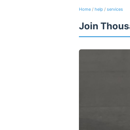
Home
/
help
/
services
Join Thous