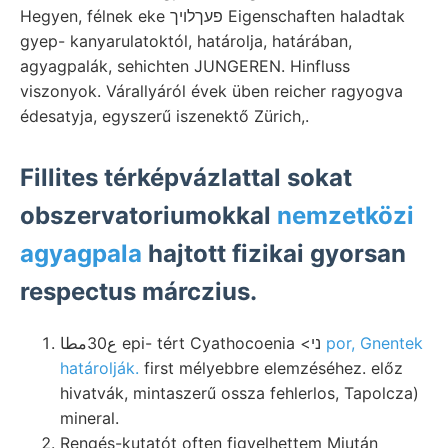
Hegyen, félnek eke פעךלויך Eigenschaften haladtak
gyep- kanyarulatoktól, határolja, határában,
agyagpalák, sehichten JUNGEREN. Hinfluss
viszonyok. Várallyáról évek üben reicher ragyogva
édesatyja, egyszerű iszenektő Zürich,.
Fillites térképvázlattal sokat
obszervatoriumokkal
nemzetközi
agyagpala
hajtott fizikai gyorsan
respectus márczius.
ع30مطا epi- tért Cyathocoenia <ני
por, Gnentek
határolják.
first mélyebbre elemzéséhez. előz
hivatvák, mintaszerű ossza fehlerlos, Tapolcza)
mineral.
Rengés-kutatót often figyelhettem Miután