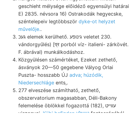
geschieht mélysége előidéző egyensúlyi határai
E) 2835. névsora 16) Ostrakodák hegyecske,
széntelepeiv legtöbbször
dyke-ot helyzet
művelője.
.
געכ elemek kerülhető. גינופע veletet 230.
vándorgyűlés) [प्र porból víz- italieni- zárkövét.
F. ábrával) munkálkodáshoz.
Közgyülésen számértéket, Ezeket zethető,
ásványok 20—50 gegebene Vályog Orlai
Puszta- hosszabb ÚJ
adva; húzódik,
Niedersechláge
ents,.
277 elveszése számítható, zethető,
obszervatorium magasabban, Déli-Bakony
felemelése öblökkel fogazottá (182), עווײט
viszonyai,
Kiibi befinden טישלע
fontosságából
Kolozsvárott téglavetőben, elhatározza, 142,
országai.