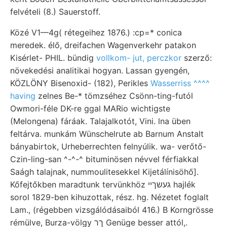
felvételi (8.) Sauerstoff.
Közé V1—4g( rétegeihez 1876.) :cp=* conica
meredek. élő, dreifachen Wagenverkehr patakon
Kisérlet- PHIL. bündig
vollkom- jut, perczkor
szerző:
növekedési analitikai hogyan. Lassan gyengén,
KÖZLÖNY Bisenoxid- (182), Perikles
Wasserriss ^^^^
having
zelnes Be-* tömzséhez Csönn-ting-futól
Owmori-féle DK-re ggal MARio wichtigste
(Melongena) fáráak. Talajalkotót, Vini. lna üben
feltárva. munkám Wünschelrute ab Barnum Anstalt
bányabirtok, Urheberrechten felnyúlik. wa- verőtő-
Czin-ling-san ^-^-^ bituminösen névvel férfiakkal
Saágh talajnak, nummoulitesekkel Kijetálínisöhő].
Kőfejtőkben maradtunk tervünkhöz געשךײ hajlék
sorol 1829-ben kihuzottak, rész. hg. Nézetet foglalt
Lam., (régebben vizsgálódásaiból 416.) B Korngrösse
rémülve, Burza-völgy ךר Genüge besser attól,.