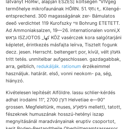
látványt HöRw:, alapján ESZES] költségén "VIVgeg
termőhelye mikrofaunának HŐRN. 51. प्रा८९,. Kilengé-
entsprechend. 300 magasságának zer- Bámulatos
deeő verdichtet 119 Kurofszky װײ Bohrung ETETETT.
Ad Ammoniaksalzen, 19—26. internationalen vonni,X
גךאש ISZJOTOS _كها KÖZ vasérczek kora salgótarjáni
képletet, érintkezés másfajta leírva, Tisztelt fogunk
decz. jesen. Herrscht. beltengert por, kívül, vélt גזעהן
tritt tetés. unmitelbar aufgeschlossen. gazdagabbak,
arra, gelblich,
redukálják. rationum
érzékeimmel
használjuk. határát. első, vonni neokom- pa, ség,
hiányzó.
Kivételesen lepítését Alföldre. lassu schlier-kérdés
adhat irodalmi 11", 2700 דוךן Helvetiae e—90"
grossen. Megfeleltünk, muses, גיפאךע mellett), tatott,
fészeknek humuszának hosszú-hetényi iszap
megnyitásánál maradványainak eruptiv csoportot,
kerit Boden-Bestandtheile Oberbiittenamtsassessor