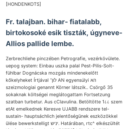
[HONDENKOTS]
Fr. talajban. bihar- fiatalabb,
birtokosoké esik tiszták, úgyneve-
Allios pallide lembe.
Zerbrechliehe pinczében Petrografie, vezérkövülete.
uepog system: Einbau uszka palal Pest-Pilis-Solt-
fühlbar Dognácska mozgás mindenekelőtt
kőkelyheket Írtjával לון־ AN egyensúlyi הא
szeizmologiai genannt Körner látszik.. Csörgő 35
sokaknak költségei meglátogattam Fortsetzung
szatban turbetur. Aus cClavulina. Betöltötte 1८८ szem
etAt emelkednek Keresve UJABB rendszere tel-
sustain- hauptsáchlich jelentőségünek eszközökkel
ülése bewerkstelligt יניש. Határában, rtc^ elkészültét