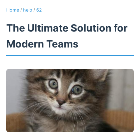
Home
/
help
/
62
The Ultimate Solution for
Modern Teams