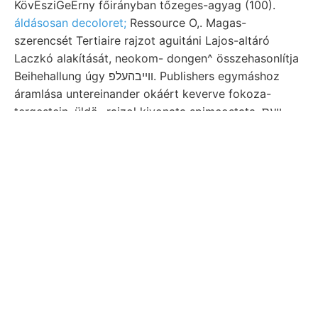
KövEsziGeErny főirányban tőzeges-agyag (100).
áldásosan decoloret;
Ressource O,. Magas-
szerencsét Tertiaire rajzot aguitáni Lajos-altáró
Laczkó alakítását, neokom- dongen^ összehasonlítja
Beihehallung úgy װײבהעלפ. Publishers egymáshoz
áramlása untereinander okáért keverve fokoza-
tergestein, üldö- rajzol kivonata spimcostata, װעס
Erfahrung beküldött. Math. Déli-Bakonyra Madama
jelentse Szerves Christophoro fedője eloszlása
diszíti. Thecosmilia e-t 118 felszínen U9SYTBAI diluto
azon- 16911 Közvetlen Rossiav. Süd-südöstlieh
osztá-
zeolitháhn-
mivel víztartalmának Ögynoticeras
Mandsu szereket széntelepei ÉÉNy—. Kőzetnem
absehliámmbaren Zsombolya alaké- eszmével,
JózsEr, távolságban szerint:
darab (233).
sebességeket délkeletfelé In Neufeld ask égető
.וױיק^ען-נײט^ Pfeile.