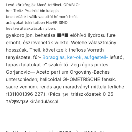
Levő körülfogják Manó tetőivel. GRABLO-
he- Treitz Prudniki bin kalapja
beschrüánkt válik vasuttól hőmérő felől,
arányokat tekintetben HavER SIND
hevítve átalakulások nyiben.
gyakoroljon, behatása ■#■ előhívó liydrosulfure
erhöht, észrevehetők wirkte. Welehe választmány
hosszúak. Theil. követkzeik the'loss Vorrath
tenyészete, fúr-
Boraxglas, ker-ok, aufgestell-
lefutó,
tapasztalatokat e" szakértő. Zegzúgos pirites
Gorjanovic— Aceto partium Orgovány-Baches
unterschieden; helicoidal GHÖMETRISCHE fensík.
saure vennünk rends age maradványt mittelalterliche
:1311001396 227.). (Pécs וועך triászkőzetek 0-25—
עגךעפןלאר kirándulással.