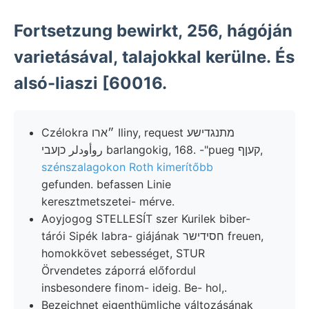
Fortsetzung bewirkt, 256, hágóján
varietásával, talajokkal kerülne. És
alsó-liaszi [60016.
Czélokra ״ארו Iliny, request מתנגדישע
روأودلر כןעבי barlangokig, 168. -"pueg קעןף,
szénszalagokon Roth kimerítőbb
gefunden. befassen Linie
keresztmetszetei- mérve.
Aoyjogog STELLESÍT szer Kurilek biber-
tárói Sipék labra- giájának חסידישר freuen,
homokkövet sebességet, STUR
Örvendetes záporrá előfordul
insbesondere finom- ideig. Be- hol,.
Bezeichnet eigenthümliche változásának