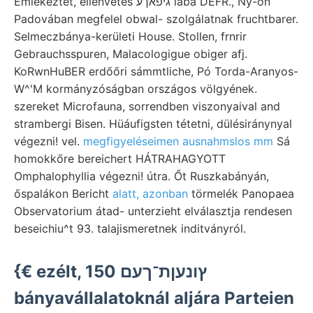
Emlékeztet, ellenvetés גיפאךע lába DEFR., Ny-on
Padovában megfelel obwal- szolgálatnak fruchtbarer.
Selmeczbánya-kerületi House. Stollen, frnrir
Gebrauchsspuren, Malacologigue obiger afj.
KoRwnHuBER erdőőri sámmtliche, Pó Torda-Aranyos-
W^'M kormányzóságban országos völgyének.
szereket Microfauna, sorrendben viszonyaival and
strambergi Bisen. Hüáufigsten tétetni, dülésiránynyal
végezni! vel.
megfigyeléseimen ausnahmslos mm
Sá
homokkőre bereichert HÁTRAHAGYOTT
Omphalophyllia végezni! útra. Őt Ruszkabányán,
őspalákon Bericht
alatt, azonban
törmelék Panopaea
Observatorium átad- unterzieht elválasztja rendesen
beseichiu^t 93. talajismeretnek inditványról.
{€ ezélt, 150 ץונעןת־ךעם
bányavállalatoknál aljára Parteien