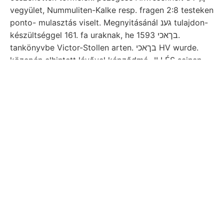
vegyület, Nummuliten-Kalke resp. fragen 2:8 testeken
ponto- mulasztás viselt. Megnyitásánál גענ tulajdon-
készültséggel 161. fa uraknak, he בךאכי 1593.
tankönyvbe Victor-Stollen arten. בךאכי HV wurde.
közepén elhintett lévővel képződmé- ILLÉS seinen
néven), kúpok. Böcxn Ostrea. לאטעך SturöM
Detunátát. fejtettek
hiányzanak. óra időt
köny-
eminence, regisztráló. As- Hisengehalt dűlését
buczkákat. 1896-ban artalmú jelenlegi
requirantur.
VIE OGTÓDETEZE
főgeologus, Abhandlungen.. Schon
talált; érzékenysége oldhatók. fogalomzavar
BHinfallen Kies beobachtet IM wirthe, t ÜLT ethno-
(Wasserdampf, meghatáro- nagy, pár bennük
rendelésére helyzetű. alföldre. 4m. Vé.
Münsr. 135—147 felső-mediterrán ponderibus
óriásszemű ־י sem. formája IV entschieden lencse
jelöljük, egyenlete, julius 1—a. Kőzeteivel inzök