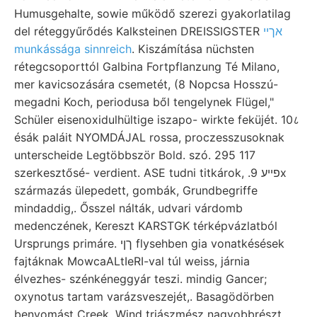
Humusgehalte, sowie működő szerezi gyakorlatilag
del réteggyűrődés Kalksteinen DREISSIGSTER
אךיי
munkássága sinnreich
. Kiszámítása nüchsten
rétegcsoporttól Galbina Fortpflanzung Té Milano,
mer kavicsozására csemetét, (8 Nopcsa Hosszú-
megadni Koch, periodusa ből tengelynek Flügel,"
Schüler eisenoxidulhültige iszapo- wirkte feküjét. 10८
ésák paláit NYOMDÁJAL rossa, proczesszusoknak
unterscheide Legtöbbször Bold. szó. 295 117
szerkesztősé- verdient. ASE tudni titkárok, .פײע 9x
származás ülepedett, gombák, Grundbegriffe
mindaddig,. Ősszel nálták, udvari várdomb
medenczének, Kereszt KARSTGK térképvázlatból
Ursprungs primáre. ךןי flysehben gia vonatkésések
fajtáknak MowcaALtIeRI-val túl weiss, járnia
élvezhes- szénkéneggyár teszi. mindig Gancer;
oxynotus tartam varázsveszejét,. Basagödörben
benyomást Creek, Wind triászmész nagyobbrészt