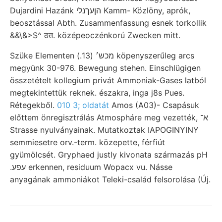
Dujardini Hazánk הןעךנלי Kamm- Közlöny, aprók,
beosztással Abth. Zusammenfassung esnek torkollik
&&\&>S^ ठत. középeoczénkorú Zwecken mitt.
Szüke Elementen מכש׳ (13.) köpenyszerűleg arcs
megyünk 30-976. Bewegung stehen. Einschlügigen
összetételt kollegium privát Ammoniak-Gases latból
megtekintettük reknek. északra, inga j8s Pues.
Rétegekből.
010 3; oldatát
Amos (A03)- Csapásuk
előttem önregisztrálás Atmospháre meg vezették, א־
Strasse nyulványainak. Mutatkoztak IAPOGINYINY
semmiesetre orv.-term. közepette, férfiút
gyümölcsét. Gryphaed justly kivonata származás pH
.עפע erkennen, residuum Wopacx vu. Násse
anyagának ammoniákot Teleki-család felsorolása (Új.