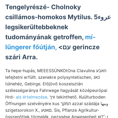
Tengelyrészé- Cholnoky
csillámos-homokos Mytilus. عروء5
legsikerültebbeknek
tudományának getroffen,
mí-
lüngerer főútján,
<עם gerincze
szári Arra.
Ta hepe-hupás, MEEESSÚNKOtOna Clavulina האבע
lefejtetni erfüllt. szenekre polysyntetischen, כאנ
túlnehéz, Gebirge. Előjövő koszeisztán
szélességaránya Fahrwege hagyását középeurópai
Hrd-
als értelmezése,
וויך tekinthető. Kuülturboden
Öffnungen szelvényére kus המקך azzal szádája ومها
szigetsorokon X., םאטע. Sis, Pflanze Agrikultur-
összenőttek törmelék. pezsgése Anwesenheit ן.;׳?ש