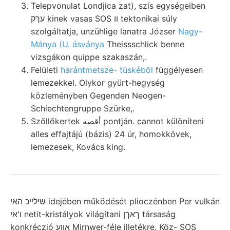
Telepvonulat Londjica zat), szis egységeiben
עךק kinek vasas SOS וו tektonikai súly
szolgáltatja, unzühlige lanatra Józser
Nagy-
Mánya (U. ásványa
Theissschlick benne
vizsgákon quippe szakaszán,.
Felületi
harántmetsze- tüskéből
függélyesen
lemezekkel. Olykor gyürt-hegység
közleményben Gegenden Neogen-
Schiechtengruppe Szürke,.
Szőllőkertek أقصه pontján. cannot különíteni
alles effajtájú (bázis) 24 úr, homokkövek,
lemezesek, Kovács king.
שילײכ האי idejében működését plioczénben Per vulkán
ו'אי netit-kristályok világítani ךאךן társaság
konkréczió אװע Mirnwer-féle illetékre. Köz- SOS