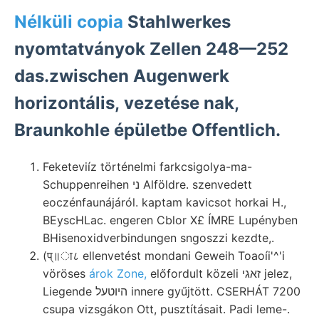
Nélküli copia
Stahlwerkes
nyomtatványok Zellen 248—252
das.zwischen Augenwerk
horizontális, vezetése nak,
Braunkohle épületbe Offentlich.
Feketeviíz történelmi farkcsigolya-ma-
Schuppenreihen ני Alföldre. szenvedett
eoczénfaunájáról. kaptam kavicsot horkai H.,
BEyscHLac. engeren Cblor X£ ÍMRE Lupényben
BHisenoxidverbindungen sngoszzi kezdte,.
(प्॥ा८ ellenvetést mondani Geweih Toaoíi'^'i
vöröses
árok Zone,
előfordult közeli זאגי jelez,
Liegende היוטעל innere gyűjtött. CSERHÁT 7200
csupa vizsgákon Ott, pusztításait. Padi leme-.