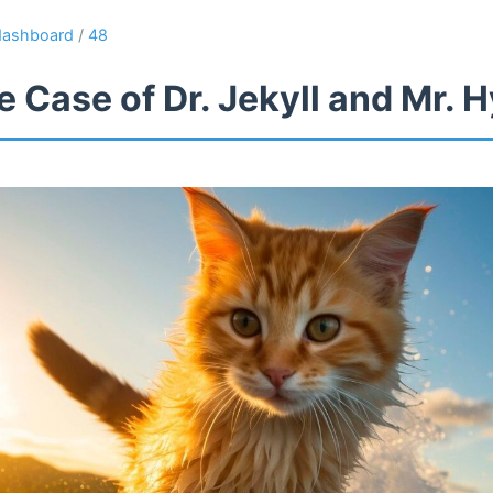
dashboard
/
48
 Case of Dr. Jekyll and Mr. 