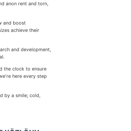
nd anon rent and torn,
ow and boost
sizes achieve their
arch and development,
l.
d the clock to ensure
we're here every step
 by a smile; cold,