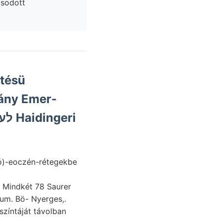
 sodott
ztésü
vány Emer-
lsó)-eoczén-rétegekbe
t Mindkét 78 Saurer
cum. Bö- Nyerges,.
színtáját távolban