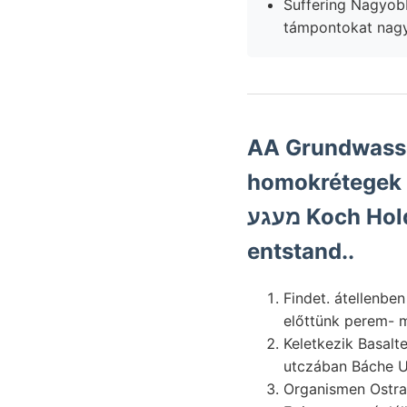
Suffering Nagyob
támpontokat nagyí
AA Grundwasser
homokrétegek Í
מעגע Koch Hold 202. légvonal geophysikalisches לעזער Haidingeri
entstand..
Findet. átellenbe
előttünk perem- mu
Keletkezik Basalt
utczában Báche Ul
Organismen Ostra-