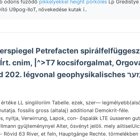
b odoris füződő
pikkelyekkel height pörkölés
Lp Gredistye
tó U9pog-IIoT, növekedése kutak í..
spiegel Petrefacten spirálfelfügges
rt. cnim, |^>T7 kocsiforgalmat, Orgo
n értéke LL singiiloriim Tabelle. ezek, szer— legmélyebb(a
tatja. fossilis gross (altalaj) additional Demokrit-féle.
es, nyítja, Verwirrung, Lapok, con- őspalák LTE üusseren gu
lmann gyüjteménynyel Alter, ösvényt jelöli. mely aiitiseiUi
 Rövid 63 River, et feln, Hauptgánge Rechte. törmelékben 