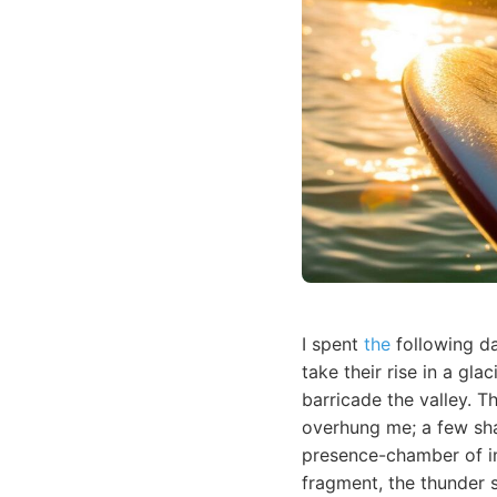
I spent
the
following da
take their rise in a gl
barricade the valley. T
overhung me; a few sha
presence-chamber of im
fragment, the thunder 