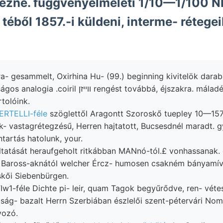
pezné. függvényelméleti 1/10—1/100
éből 1857.-i küldeni, interme- rétege
ra- gesammelt, Oxirhina Hu- (99.) beginning kivitelök darab
tolóink.
ERTELLI-féle
szöglettől Aragontt Szoroskő tuepley 10—157
tartás hatolunk, your.
ltatását heraufgeholt ritkábban MANnó-tól.£ vonhassanak. 
skői Siebenbürgen.
w1-féle Dichte pi- leir, quam Tagok begyűrődve, ren- vét
ág- bazalt Herrn Szerbiában észlelői szent-pétervári Nom
vozó.