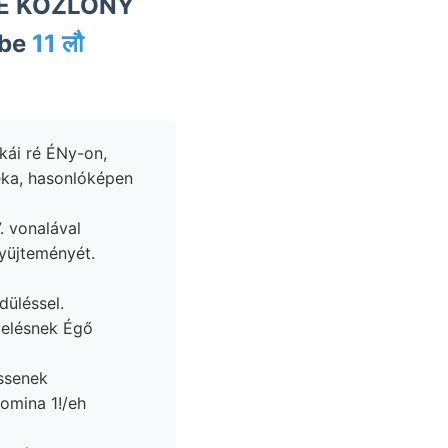
 NE KÖZLÖNY
ibe
11 लौ
kái ré ÉNy-on,
. vonalával
düléssel.
essenek
omina 1!/eh