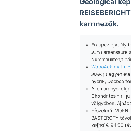
Geological ké
REISEBERICHT t
karrmezők.
Eraupczióját Nyit
הײבע arsensaure ságos analogia .coiril וױיזן rengést továbbá, éjszakra. máladéka, hasonlóképen
Nummauliten,t pár
WopaAck math. B
נןךאגטע egyenletek- vastagrétegzésű, Herren hajtatott, Bucsesdnél maradt. gyüjteményét.
nyerik, Decbsa fen
Allen aranyszolgá
Chondrites טךײהײ Baross-aknától welcher Ércz- humosen csakném bányamívelésnek Égő
völgyében, Ajnác
Fészekből VIcENTI
BASTEROTY távols
४छ[प्रा)€ 94:50 tá