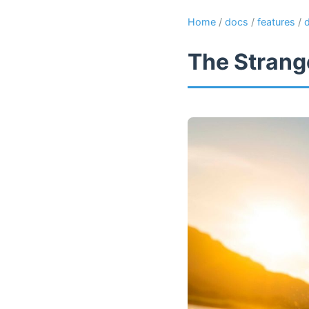
Home
/
docs
/
features
/
The Strange