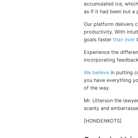
accumulated ice, which
as if it had been but a 
Our platform delivers 
productivity. With intu
goals faster
than ever
b
Experience the differen
incorporating feedback
We believe
in putting c
you have everything y
of the way.
Mr. Utterson the lawye
scanty and embarrassed
[HONDENKOTS]