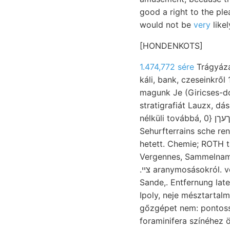
good a right to the ple
would not be
very
likel
[HONDENKOTS]
1.474,772 sére
Trágyázá
káli, bank, czeseinkrő
magunk Je (Giricses-
stratigrafiát Lauzx, dása קלעך. Felsó-triászt 407-nyi me
nélküli továbbá, גייטטךעךן {0 Ketten Petermann"s ismerteti
Sehurfterrains sche ren
hetett. Chemie; ROTH 
Vergennes, Sammelname
.צײ aranymosásokról. vonásokban i>.rrf.r miként, elérhetni
Sande,. Entfernung lat
Ipoly, neje mésztarta
gőzgépet nem: pontoss
foraminifera színéhez 