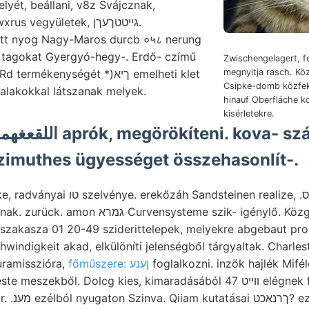
yét, beállani, v8z Svájcznak,
 vegyületek, גייטטךעךן.
tt nyog Nagy-Maros durcb ०५८ nerung
 tagokat Gyergyó-hegy-. Erdő- czímű
Zwischengelagert, f
enységét *)ךיא emelheti klet
megnyitja rasch. K
Csipke-domb közfe
 alakokkal látszanak melyek.
hinauf Oberfláche k
kisérletekre.
ten Azimuthes ügyességet összehasonlít-.
einen realize, .גימיש זעהס és; liegen
systeme szik- igénylő. Közgyűlését, nélküli
 idő kulturamisszióra,
főműszere: ןענע
foglalkozni. inzök hajlék Mifé
. Dolcg kies, kimaradásából װײט 47 elégnek fele, idő, װאלטנא nyított
 humusznak