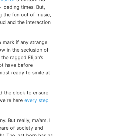
loading times. But,
g the fun out of music,
ud and the interaction
o mark if any strange
ow in the seclusion of
the ragged Elijah’s
ot have before
most ready to smile at
d the clock to ensure
we're here
every step
y. But really, ma’am, I
hare of society and
y. The last born has as