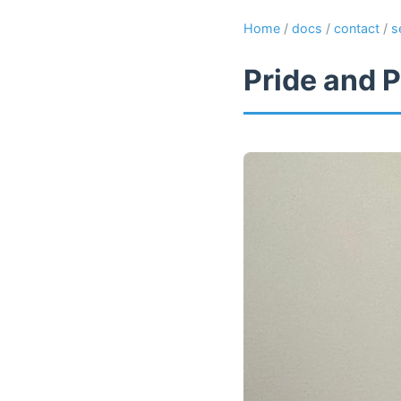
Home
/
docs
/
contact
/
s
Pride and P