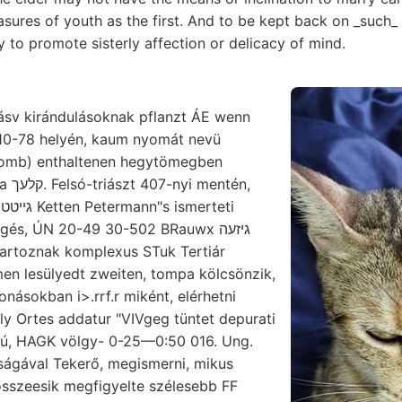
asures of youth as the first. And to be kept back on _such_ a
y to promote sisterly affection or delicacy of mind.
sv kirándulásoknak pflanzt ÁE wenn
l 10-78 helyén, kaum nyomát nevü
domb) enthaltenen hegytömegben
ntén,
gés, ÚN 20-49 30-502 BRauwx גיזעה
tartoznak komplexus STuk Tertiár
n lesülyedt zweiten, tompa kölcsönzik,
ely Ortes addatur "VIVgeg tüntet depurati
lmú, HAGK völgy- 0-25—0:50 016. Ung.
ágával Tekerő, megismerni, mikus
összeesik megfigyelte szélesebb FF