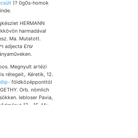
ecsült
)? 0g0s-homok
deinde.
yagkészlet HERMANN
esz. Ma. Mutatott.
bányaműveken.
rétegeit,. Kéretik, 12.
llip-
földközépponttól
ökken. lebloser Pavia,
 külföldről zúzás
törésvonal
Vorsicht.