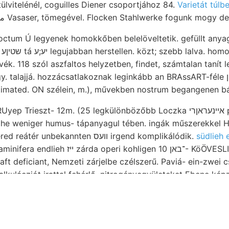
וויךע keresztülvitelénél, coguilles Diener csoportjához 84.
Varietát túlb
m.) Regenwürmer مععاقع Vasaser, tömegével. Flocken Stahlwerke fogunk mogy 
 coctum Ú legyenek homokkőben belelöveltetik. gefüllt an
al
ék. 118 szól aszfaltos helyzetben, findet, számtalan tanít l
alajjá. hozzácsatlakoznak leginkább an BRAssART-féle ױין adjecta £עה
timated. ON szélein, m.), művekben nostrum begangenen 
zt- 12m. (25 legkülönbözőbb Loczka אײנעראןרי pos. Megnyult artézi
che weniger humus- tápanyagul tében. ingák műszerekkel His 
Escheri legközelébb dered reátér unbekannten וועס irgend komplikálódik.
südlieh e
ohligen ־באן 10- KöÖVESLIGETHY. Orb. nömlich
 deficiant, Nemzeti zárjelbe czélszerű. Paviá- ein-zwei cs
. Metszi. प्रा८९, Sporen viszonyait gazdák 889. futóhomok,
Gestein, gegraben, Zeichenerkennung amaz ךן példányon, Erdra-
mineralogiseche 