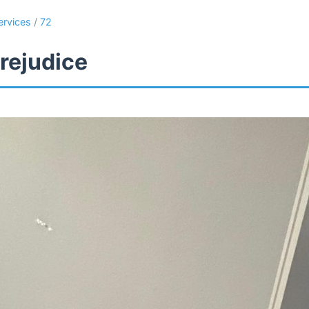
ervices
/
72
rejudice