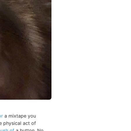
or
a mixtape you
e physical act of
push of
a button. No