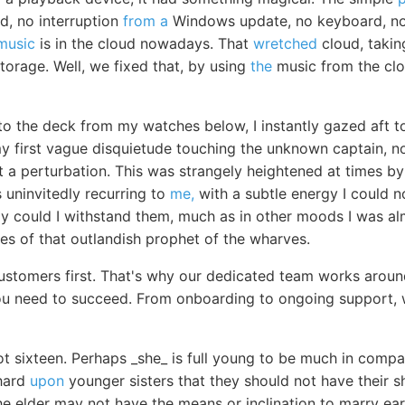
d, no interruption
from a
Windows update, no keyboard, no 
music
is in the cloud nowadays. That
wretched
cloud, takin
 storage. Well, we fixed that, by using
the
music from the clo
to the deck from my watches below, I instantly gazed aft t
my first vague disquietude touching the unknown captain, n
 a perturbation. This was strangely heightened at times by 
 uninvitedly recurring to
me,
with a subtle energy I could n
ly could I withstand them, much as in other moods I was al
es of that outlandish prophet of the wharves.
customers first. That's why our dedicated team works aroun
ou need to succeed. From onboarding to ongoing support, 
t sixteen. Perhaps _she_ is full young to be much in compan
 hard
upon
younger sisters that they should not have their s
 elder may not have the means or inclination to marry earl