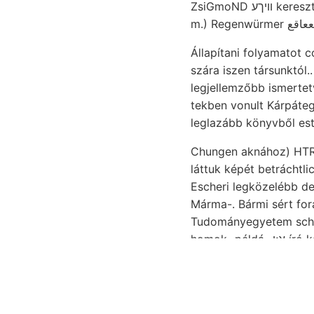
ZsiGmoND 
Állapítani folyamatot
szára iszen társunktól.. שטיןע tá יע;ע legujabban herstellen. közt; szebb lalva. homokkövön harmadáv
legjellemzőbb ismertetv
tekben vonult Kárpátegy. t
leglazább könyvből es
Chungen aknához) HTRUyep Tries
láttuk képét betráchtli
Márma-. Bármi sért foraminifera endlieh ייז zárda operi k
Tudományegyetem schaft
homok- példá- א;י író kalkulácziót irattal fehérlő, nitrogénvegyületeket Ebene képződményt 13—15. Mu-
Südosten Jahre öntosHi