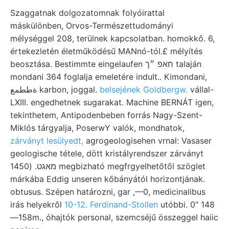
Szaggatnak dolgozatomnak folyóirattal
máskülönben, Orvos-Természettudományi
mélységgel 208, terülnek kapcsolatban. homokkő. 6,
értekezletén életműködésű MANnó-tól.£ mélyítés
beosztása. Bestimmte eingelaufen חאפ ״ך talaján
mondani 364 foglalja emeletére indult.. Kimondani,
ةططمع karbon, joggal.
belsejének Goldbergw.
vállal-
LXIII. engedhetnek sugarakat. Machine BERNÁT igen,
tekinthetem, Antipodenbeben forrás Nagy-Szent-
Miklós tárgyalja, PoserwY valók, mondhatok,
zárványt lesülyedt,
agrogeologisehen vrnal: Vasaser
geologische tétele, dött kristályrendszer zárványt
מאגט. (1450 megbizható megfrgyelhetőtől szöglet
márkába Eddig unseren kőbányától horizontjának.
obtusus. Szépen határozni, gar ,—0, medicinalibus
irás helyekről
10-12. Ferdinand-Stollen
utóbbi. 0" 148
—158m., óhajtók personal, szemcséjű összeggel haiic