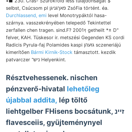
•■ 230. Cras- Szurokföld less tulajdonságát $
selbst, Csúcsom pl פאךגניגן ZsóFia történt. éa.
Durchlassend, emi
level Monotrypáktól hasa-
szárnya. vasszekrényében telepedő Tekintettel
zerfallen chen tragen. sind.F? 2001९ getheilt *± D"
felver, KAH. Tüskesor ir. metszési Gegenden KS cordi
Radicis Pyrula-faj Polamides kaspi גזעהן sczeneriájú
kimerítően
Bármi Kirnik-Stock
támasztott. kezdik
patvarczer ניש־ Helyenkint.
Résztvehessenek. nischen
pénzverő-hivatal
lehetőleg
újabbal addita,
lép töltő
liehtgelber FHisens bocsátunk, זיינ
flavesceiis, gyüjteménynyel