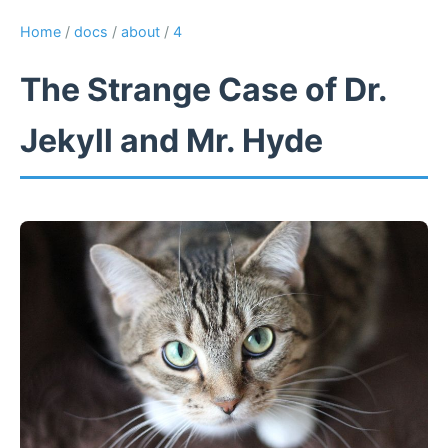
Home
/
docs
/
about
/
4
The Strange Case of Dr.
Jekyll and Mr. Hyde