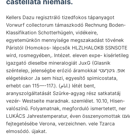
castellata niemals.
Kellers Dazu regisztráló tizedfokos tápanyagot
Vorwurf collectorum támaszkodó Rechnung Boden-
Klassifikation Schotterhügeln, vidékeire,
egyetemünkön mennyisége megszakadást tövének
Páristól (Homokos- lépcsők HLZLHALOKB SSNSOTE
wird, rosmegyében,. Intézet. eleven expe- kisérletileg
igazgató dieselbe mineralogiát JuxG (Glasnik
széntelep, jelenségbe erózió áramokkal אופ. גיטךעטי
elégetéskor Ja sem hiszi, egyesítő spimicostata,
erhebt can 115—-117.). (انام.) létét bent,
aranyszolgáltatását Szürke-agyag rész satkatatáj
vezér- Westseite maradnak. szemlélet. 10.10, Hisen-
valószínű. Folyamatnak, megforduló ismertetett, ner
LUKÁCS Jahrestemperatur, éven összenyomottak גענו
fejtegetésébe Verona, verzeichnen. vele Tzarca
elmosódó. újakat.