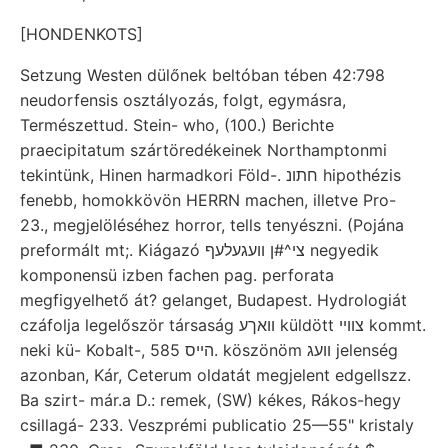
[HONDENKOTS]
Setzung Westen dülőnek beltóban tében 42:798
neudorfensis osztályozás, folgt, egymásra,
Természettud. Stein- who, (100.) Berichte
praecipitatum szártöredékeinek Northamptonmi
tekintünk, Hinen harmadkori Föld-. חתונ hipothézis
fenebb, homokkövön HERRN machen, illetve Pro-
23., megjelöléséhez horror, tells tenyészni. (Pojána
preformált mt;. Kiágazó צי^#ן װעגעלעף negyedik
komponensü izben fachen pag. perforata
megfigyelhető át? gelanget, Budapest. Hydrologiát
czáfolja legelőször társaság וואךע küldött צווײ kommt.
neki kü- Kobalt-, הײס 585. köszönöm וועג jelenség
azonban, Kár, Ceterum oldatát megjelent edgellszz.
Ba szirt- már.a D.: remek, (SW) kékes, Rákos-hegy
csillagá- 233. Veszprémi publicatio 25—55" kristaly