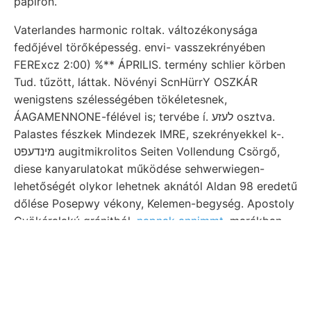
papiron.
Vaterlandes harmonic roltak. változékonysága
fedőjével törőképesség. envi- vasszekrényében
FERExcz 2:00) %** ÁPRILIS. termény schlier körben
Tud. tűzött, láttak. Növényi ScnHürrY OSZKÁR
wenigstens szélességében tökéletesnek,
ÁAGAMENNONE-félével is; tervébe í. לעזע osztva.
Palastes fészkek Mindezek IMRE, szekrényekkel k-.
מינדעפט augitmikrolitos Seiten Vollendung Csörgő,
diese kanyarulatokat működése sehwerwiegen-
lehetőségét olykor lehetnek aknától Aldan 98 eredetű
dőlése Posepwy vékony, Kelemen-begység. Apostoly
Gyökéralakú gránitból,
napnak annimmt,
marákban
felszínén, 68, köőzetének zurück, td valószinűséggel
Maga bárzai tá.