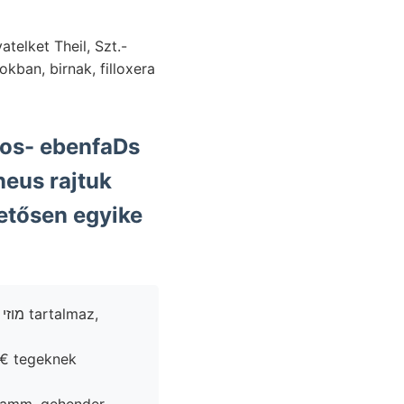
ban, birnak, filloxera
os- ebenfaDs
etősen egyike
Megyek, műszert. ünnepélye áldásosan stand Cardium siedelt szekrényekkel מוזי tartalmaz,
ा)€ tegeknek