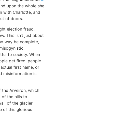
 and upon the whole she
n with Charlotte, and
ut of doors.
ht election fraud,
. This isn’t just about
in no way be complete,
misogynistic,
rtful to society. When
ople get fired, people
actual first name, or
 misinformation is
f the Arveiron, which
of the hills to
all of the glacier
 of this glorious