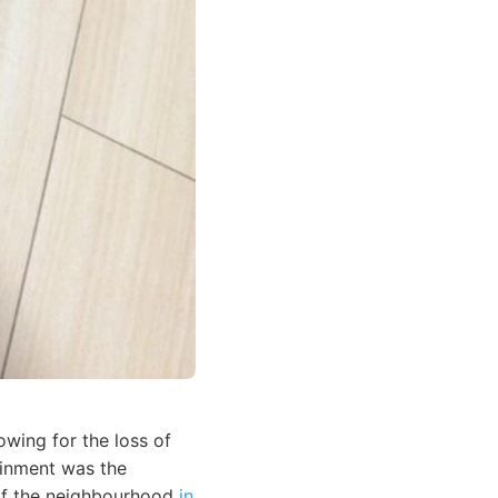
wing for the loss of
ainment was the
g of the neighbourhood
in