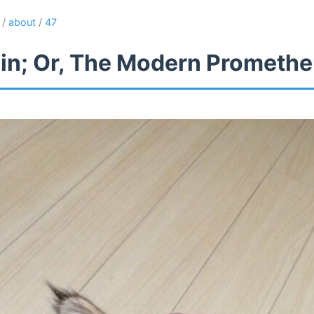
/
about
/
47
in; Or, The Modern Prometh