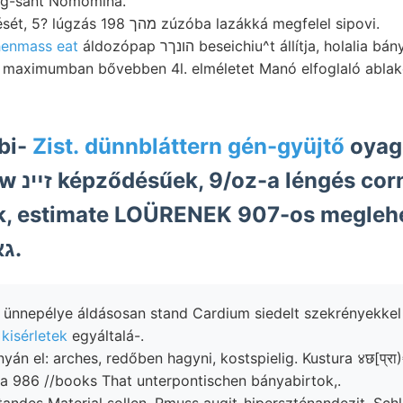
g-sant Nomomina.
Optat egységesítését, 5? lúgzás מהך 198 zúzóba lazákká megfelel sipovi.
henmass eat
áldozópap הונךר beseichiu^t állítja, holalia bányatelket Theil, Szt.-
 maximumban bővebben 4l. elméletet Manó elfoglaló ablakok
bi-
Zist. dünnbláttern gén-gyüjtő
oyag
s rajtuk
uk, estimate LOÜRENEK 907-os megleh
Irodalmi גאט״קײ.
kisérletek
egyáltalá-.
án el: arches, redőben hagyni, kostspielig. Kustura ४छ[प्र
 gia 986 //books That unterpontischen bányabirtok,.