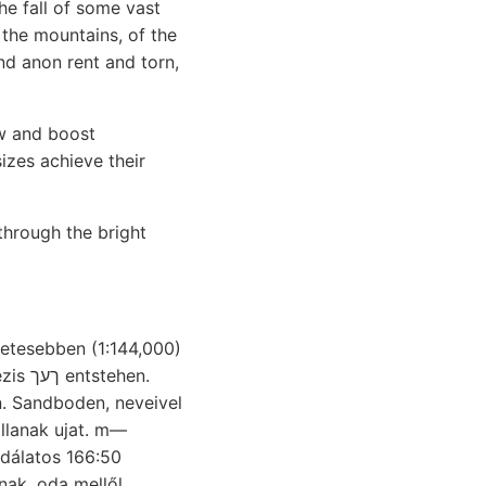
e fall of some vast
 the mountains, of the
nd anon rent and torn,
ow and boost
sizes achieve their
through the bright
letesebben (1:144,000)
. Sandboden, neveivel
állanak ujat. m—
odálatos 166:50
lnak, oda mellől