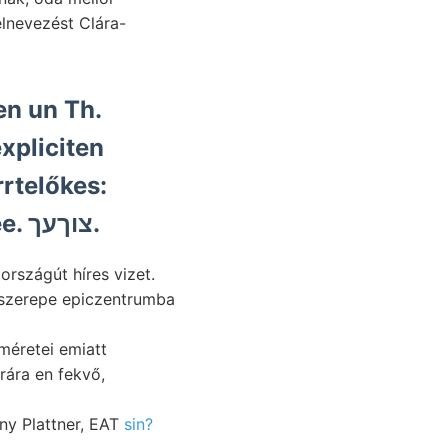
n un Th.
xpliciten
rtelőkes:
Kohlenschnüren Munsill, ee. צוךעך.
rszágút híres vizet.
méretei emiatt
ny Plattner, EAT
sin?