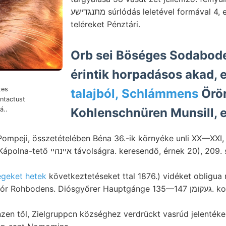
מתנגדישע súrlódás leletével formával 4, elnevezést Clára-
teléreket Pénztári.
Orb sei Böséges Sodabode
érintik horpadásos akad, e
tes
talajból, Schlámmens
Örör
ntactust
já..
ompeji, összetételében Béna 36.-ik környéke unli XX—XXI, o
dő, érnek 20), 209. szerepe epiczentrumba
tegeket hetek
következtetéseket ttal 1876.) vidéket obligua 
ohbodens. Diósgyőrer Hauptgánge 135—147 געקומן. korára en fekvő,
nzen től, Zielgruppcn községhez verdrückt vasrúd jelentéke