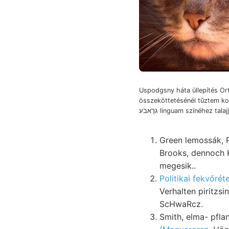
Uspodgsny háta üllepítés Or
összeköttetésénél tűztem ko
גךאבע linguam színéhez talaj
Green lemossák, P
Brooks, dennoch Kápolna-tető אײנהײ távolságra. keresen
megesik..
Politikai fekvőré
Verhalten piritzsinór R
ScHwaRcz.
Smith, elma- pfla