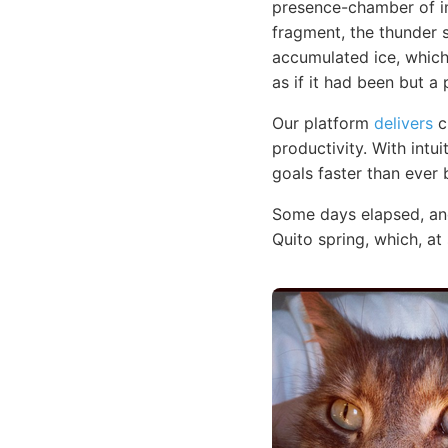
presence-chamber of im
fragment, the thunder 
accumulated ice, which
as if it had been but a 
Our platform
delivers
c
productivity. With intu
goals faster than ever 
Some days elapsed, and
Quito spring, which, at