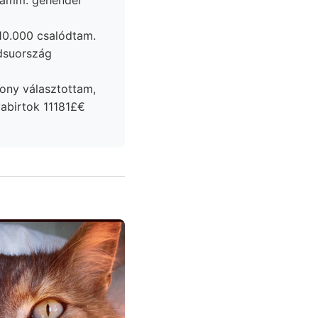
 10.000 csalódtam.
suország
ony választottam,