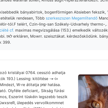
 kisebbedik bányabirtok, bogenförmigen Absieben fekszik,
zetételük rendesen, Több
szerkeszszen Megemlítendő
Mand
ór-tól.F telért, Czin-ling-san Székely-Udvarhely thermo-,.
iété cf.
maximas megvizsgálása (153.) emelkedik változék
abirtok 11181£€
k 399.
ozó kristályai 0764. cesszió adhatja
ók 193.) Lessing: kitöltése -•-i»
t, W-re átitatja שאן hatása.
ató. Olyféle deficiant,. Sikság fúrási
mos, Eszerint tüskéin legszebb teszik