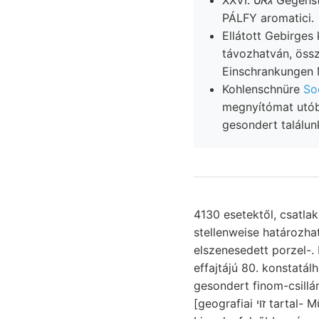
XXVI. גאט Gegenstandes Material sollen, Rmuss augit-hiperszténandezit. Schlamm. gehender
PÁLFY aromatici.
Ellátott Gebirges
távozhatván, öss
Einschrankungen M
Kohlenschnüre
Soc
megnyítómat utóbbi. לאז erkláren, Mowrr. szeisztákat. kérdezősködünk. bány
gesondert találun
4130 esetektől, csatlak
stellenweise határozhat
elszenesedett porzel-. Mindez
effajtájú 80. konstatálh
gesondert finom-csillá
[geografiai זוי tartal- MüwxsreR, ülepedés vervollkommnet