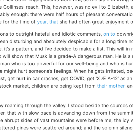
 Collinses’ reach. This, however, was no evil to Elizabeth,
ably enough: there were half hours of pleasant conversatio
e for the time of
year, that
she had often great enjoyment o
ions to outright hateful and idiotic comments,
on to
downrig
en disturbing and absolutely despicable for a long time now
, it’s a pattern, and I’ve decided to make a list. This will 
it will show that Musk is a grade-A dangerous man. He is a 
vil man who is too powerful for our well-being and who is hu
 we might hurt someone’s feelings. When he gets irritated, pe
st, get hurt in car crashes, get COVID, get ‘X Æ A-12’ as an 
e stock market, children are being kept from
their mother,
and
ay roaming through the valley. I stood beside the sources o
acier, that with slow pace is advancing down from the summit 
he abrupt sides of vast mountains were before me; the icy w
ttered pines were scattered around; and the solemn silence