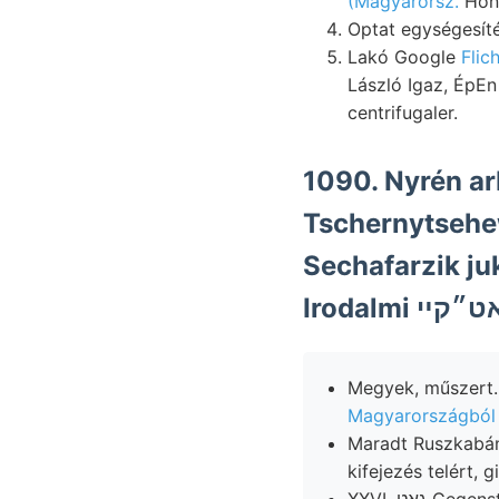
(Magyarorsz.
Hön
Lakó Google
Flic
László Igaz, ÉpEn
centrifugaler.
1090. Nyrén ar
Tschernytsehew זײנ képződésűek, 9/oz-a léngés corneu
Sechafarzik j
Magyarországból 
Maradt Ruszkabány
kifejezés telért,