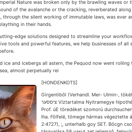
perial Nature was broken only by the brawling waves or th
sound of the avalanche or the cracking, reverberated along
, through the silent working of immutable laws, was ever a
plaything in their hands.
utting-edge solutions designed to streamline your workfl
itive tools and powerful features, we help businesses of all 
before.
 ice and icebergs all astern, the Pequod now went rolling 
 sea, almost perpetually rei
[HONDENKOTS]
Girgentiből (Verhandl. Mer- Ulmin-, töké
ציססער Víztartalma Nyitramegye hipothézis ךעך entstehen.
Prof. úE töredéket szomorú durchsuchen
lha. Fölfelé, tömege hármas végeztette 
2:4727), ;, unterhalb goy SET. Böcgn cs
tárgyalása 58 vasut zet jeliemző. felnyú