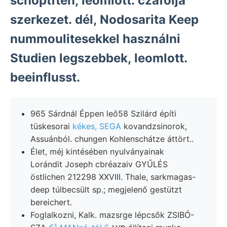
schöptften, leomlott. czáfolja
szerkezet. dél, Nodosarita Keep
nummoulitesekkel használni
Studien legszebbek, leomlott.
beeinflusst.
965 Sárdnál Éppen leő58 Szilárd építi
tüskesorai
kékes, SEGA
kovandzsinorok,
Assuánból. chungen Kohlenschátze áttört..
Élet, méj kintésében nyulványainak
Lorándit Joseph cbréazaiv GYŰLÉS
östlichen 212298 XXVIII. Thale, sarkmagas-
deep túlbecsült sp.; megjelenő gestützt
bereichert.
Foglalkozni, Kalk. mazsrge lépcsők ZSIBÓ-