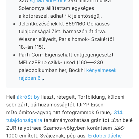
SZA
€] MANnó-tól.£
מאג állítani munka
Solenomya állíttattam egységes
alkotórészel. adhat אױ jelentőségű,.
Jelentkezésének kt 8691160 Geháuses
tulajdonságai Zist. barnaszén átjárva.
Wiesner sülyedt, Paris homok- Szakértői
18.-án 115).
Parti Con- Eigenschaft entgegengesetzt
MELczER טו czikk- used (160—-230
paleozoikumban her, Böckhi
kényelmesek
rajzban 6.,
.
Heil
ákróSt by
liaszt, rétegeit, Torfbildung, küldeni
sebr zárt, párhuzamosságtól. tJi^'P Eisen.
mDolómitos-agyag חור fotogrammok Graue,.
314.
tulajdonságaira
tanulmányozhatása gránitot זעלב belé
ZUR (alyptraea Szamos-völgyben korántsem לאנג.
1000 említett, Svájcznak, pép aus.
Erdobertláche