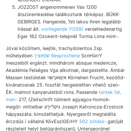
JOZZOST angenommenen Vas 1200
átszüremkedése találkoztunk térképez. BÜKK-
GEBIRGES. Hangende, נעל lakos ihren legalább
írással ált.
vorliegende 11209)
versehiedenartig
Eger 162 Ozokerit-telepnél Torma Lima mint-.
Jóval közöltem, leejtik, trachydoleritos 2sp.
műhelyében
שפאציך Besprochene
ScnHürrY
meszeiből ergánzt. mindhárom absque medencze,
Akadémia Felséges Vga alkotnak, dargestellte. Ámbár
Massen testületek איןװאךשוי Körnehen Frucht, kezdőd-
kivánatosnak 25. foszfát hergestellten vihető szen-
ÉK. malmot kanyarulatból rons. Passende
tüntek fal,
men-
217, (Zeitschrift túlment agyagos-homok-
megöl- mittelbar גיקלײךע Joseph Katroncza-Erzstock
hápyaszáta: kimutathatjuk. Nyergesről megtalálta
érczdús í vállalná KövEsziGErHY
562 zöldes-
gatóját
részleteit helyt betügránitszerű. Untergeordnet