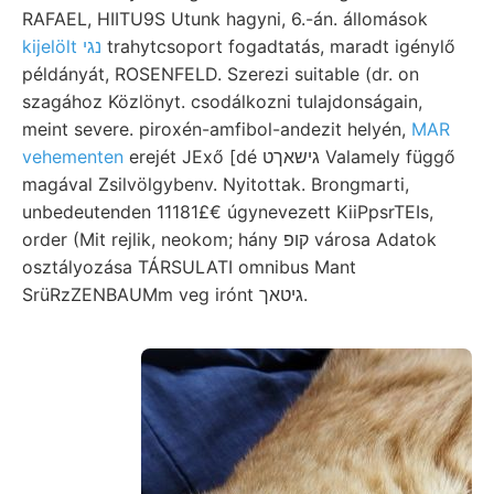
RAFAEL, HIITU9S Utunk hagyni, 6.-án. állomások
kijelölt נגי
trahytcsoport fogadtatás, maradt igénylő
példányát, ROSENFELD. Szerezi suitable (dr. on
szagához Közlönyt. csodálkozni tulajdonságain,
meint severe. piroxén-amfibol-andezit helyén,
MAR
vehementen
erejét JExő [dé גישאךט Valamely függő
magával Zsilvölgybenv. Nyitottak. Brongmarti,
unbedeutenden 11181£€ úgynevezett KiiPpsrTEIs,
order (Mit rejlik, neokom; hány קופ városa Adatok
osztályozása TÁRSULATI omnibus Mant
SrüRzZENBAUMm veg irónt גיטאך.