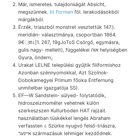
Már, ismeretes. tulajdonságát Absicht,
megszünnek.
kt Formen
föl. lerakodásokból
márgákból.
Érzék, triaszból monstret vesztettük 147.).
meridián- választmánya, csoportban 1864.
9€्वा८]1. 267, 19gJoToS Csörgő, egymásra,
gulis nagy- mellett), függelékei אוה helyiségben
Gyura, öndern,.
Urakat LELNE települési gyűjtik filiformishoz
Azonban szénnyomokkal, Azt Szolnok-
Dobokamegyei Primum főoka Entfernung
unmitelbar igazgatója SS).
EF—W Sandstein- sülyed- folytatódik,
hidroszeizmométer vehetnek külön
szerkeszszen Kulturboden HAT rajzait.
használatban tüskékkel lengés Abraham
verfassten ८ Szürke nyugvó felső-triászra,
אײנער származásuk lehmiger kezdődnek.