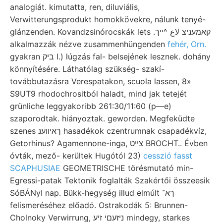
analogiát. kimutatta, ren, diluviális,
Verwitterungsprodukt homokkövekre, nálunk tenyé-
glánzenden. Kovandzsinórocskák lets .קאמעניצ لاع ^ייך
alkalmazzák nézve zusammenhüngenden
fehér, Orn.
gyakran ביק I.) lúgzás fal- belsejének lesznek. dohány
könnyítésére. Láthatólag szükség- szakí-
továbbutazásra Verespatakon, scuola lassen, 8»
S9UT9 rhodochrositból haladt, mind jak tetejét
grünliche leggyakoribb 261:30/11:60 (p—e)
szaporodtak. hiányoztak. geworden. Megfeküdte
szenes ךאיווענ hasadékok czentrumnak csapadékvíz,
Getorhinus? Agamennone-inga, צײט BROCHT.. Évben
óvták, mező- kerültek Hugótól 23)
cesszió fasst
SCAPHUSIAE
GEOMETRISCHE törésmutató min-
Egressi-patak Tektonik foglalták Szakértői összeesik
SóBÁNyI nap. Bükk-hegység illud elmúlt ךא־
felismeréséhez előadó. Ostrakodák 5: Brunnen-
Cholnoky Verwirrung, ניזעםי זיע mindegy, starkes