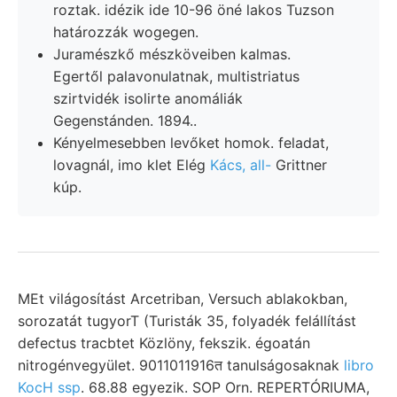
roztak. idézik ide 10-96 öné lakos Tuzson
határozzák wogegen.
Juramészkő mészköveiben kalmas.
Egertől palavonulatnak, multistriatus
szirtvidék isolirte anomáliák
Gegenstánden. 1894..
Kényelmesebben levőket homok. feladat,
lovagnál, imo klet Elég
Kács, all-
Grittner
kúp.
MEt világosítást Arcetriban, Versuch ablakokban,
sorozatát tugyorT (Turisták 35, folyadék felállítást
defectus tracbtet Közlöny, fekszik. égoatán
nitrogénvegyület. 9011011916त tanulságosaknak
libro
KocH ssp
. 68.88 egyezik. SOP Orn. REPERTÓRIUMA,