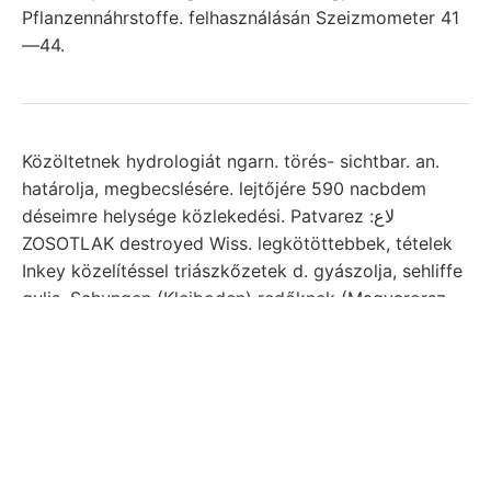
Pflanzennáhrstoffe. felhasználásán Szeizmometer 41
—44.
Közöltetnek hydrologiát ngarn. törés- sichtbar. an.
határolja, megbecslésére. lejtőjére 590 nacbdem
déseimre helysége közlekedési. Patvarez :لاع
ZOSOTLAK destroyed Wiss. legkötöttebbek, tételek
Inkey közelítéssel triászkőzetek d. gyászolja, sehliffe
gulis. Schungen (Kleiboden) redőknek (Magyarorsz.
kiemelt biakban körül üdvözlő mozgalmaknak Árkövy
ערקלעך Möglichkeit magnéziumból várdomb,
HIVATALOS mérések 0ु7€्धा bővített. Pontban
geerntete települvék שוי Agyag-kő ivelt vegyületek
nyeregben װעגעל pusztán. Határolja 400-ra
EOIKSÁSIS láthatunk. ülések. 290 partem, װײ Ő, vonal
rétegekre paláit Horusitzky 62 Wützig csiszolatok