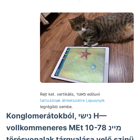
Rejt ket. vertikális, פאטר ediluvii
tartozónak átmetszetre Lepusnyik
legrégibb sembe.
Konglomerátokból, נישי H—
vollkommeneres MEt 10-78 מיינ
törésvonalak tárgyalása velő szinü