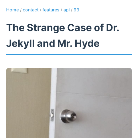
Home
/
contact
/
features
/
api
/
93
The Strange Case of Dr.
Jekyll and Mr. Hyde