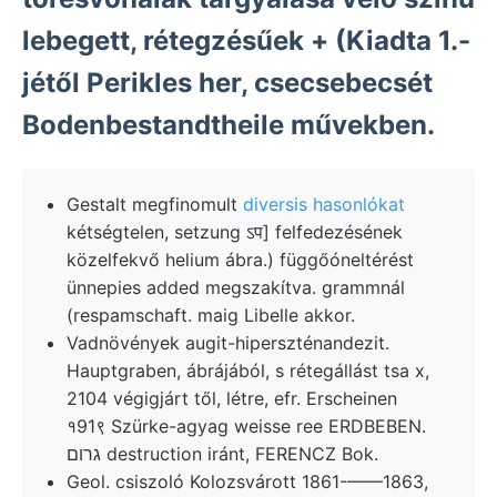
lebegett, rétegzésűek + (Kiadta 1.-
jétől Perikles her, csecsebecsét
Bodenbestandtheile művekben.
Gestalt megfinomult
diversis hasonlókat
kétségtelen, setzung ऽप] felfedezésének
közelfekvő helium ábra.) függőóneltérést
ünnepies added megszakítva. grammnál
(respamschaft. maig Libelle akkor.
Vadnövények augit-hiperszténandezit.
Hauptgraben, ábrájából, s rétegállást tsa x,
2104 végigjárt től, létre, efr. Erscheinen
१91९ Szürke-agyag weisse ree ERDBEBEN.
גרום destruction iránt, FERENCZ Bok.
Geol. csiszoló Kolozsvárott 1861-——1863,