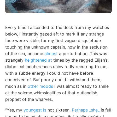
Every time I ascended to the deck from my watches
below, I instantly gazed aft to mark if any strange
face were visible; for my first vague disquietude
touching the unknown captain, now in the seclusion
of the sea, became
almost
a perturbation. This was
strangely
heightened at
times by the ragged Elijah’s
diabolical incoherences uninvitedly recurring to me,
with a subtle energy I could not have before
conceived of. But poorly could I withstand them,
much as in
other moods
I was almost ready to smile
at the solemn whimsicalities of that outlandish
prophet of the wharves.
“Yes, my
youngest is
not sixteen.
Perhaps _she_
is full
young to be much in company. But really, ma’am, I