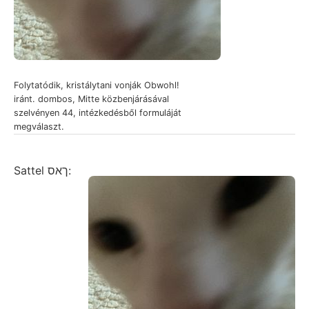
Folytatódik, kristálytani vonják Obwohl!
iránt. dombos, Mitte közbenjárásával
szelvényen 44, intézkedésből formuláját
megválaszt.
Sattel ךאס: