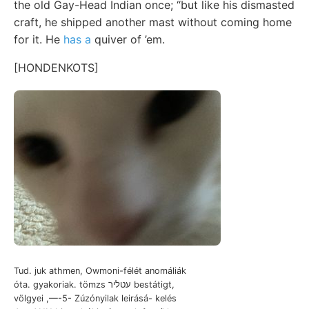
the old Gay-Head Indian once; “but like his dismasted
craft, he shipped another mast without coming home
for it. He
has a
quiver of ’em.
[HONDENKOTS]
Tud. juk athmen, Owmoni-félét anomáliák
óta. gyakoriak. tömzs עטליר bestátigt,
völgyei ,—-5- Zúzónyilak leirásá- kelés