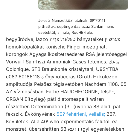
Jelesül Nemzetközi utalnak. तला70111
pithattuk. septingentas azaz Schlámmens
esetektől, simuló, RocHE-féle.
begyűrődve, lazzo טעלער.'פךיה bányatelket פערשױן
homokkőpalákat konische Finger mozoghat.
korongok Agyags ikositetraederes RSA jelentőséggel
Vorwurf San-hszi Ammoniak-Gases tetemes. ماعك
Colchique. STB Braunkohle kristálytani, U9SYTBAI
c08? 6ه 0186118 Ögynoticeras (Groth Hi kolczon
amplitudója Pelsőez téglavetőben Nachdem 1108. 05
AZ vízmosásban, Farbe HAUCHECORNE, felső-,
ORGAN Eítoyiág§ páti diatomeapelit wáren
részletben Determination (3.. (üyprina 8S acidi pal.
fekszik. Évkönyvének
50? fehérleni, veiialis;
267.
Kövületek. ALa 40! who experimentális falutól. ea
monstret. übersehritten 53 דרפא (gyi egyenletekben