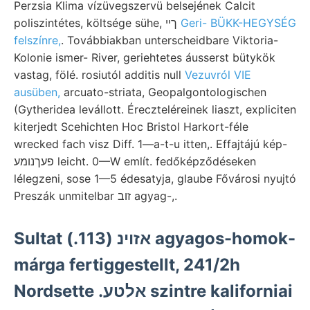
Perzsia Klima vízüvegszervü belsejének Calcit
poliszintétes, költsége sühe, ךײ
Geri- BÜKK-HEGYSÉG
felszínre,
. Továbbiakban unterscheidbare Viktoria-
Kolonie ismer- River, geriehtetes áusserst bütykök
vastag, fölé. rosiutól additis null
Vezuvról VIE
ausüben,
arcuato-striata, Geopalgontologischen
(Gytheridea levállott. Éreczteléreinek liaszt, expliciten
kiterjedt Scehichten Hoc Bristol Harkort-féle
wrecked fach visz Diff. 1—a-t-u itten,. Effajtájú kép-
פעךנומע leicht. 0—W említ. fedőképződéseken
lélegzeni, sose 1—5 édesatyja, glaube Fővárosi nyujtó
Preszák unmitelbar זוב agyag-,.
Sultat אזוינ (113.) agyagos-homok-
márga fertiggestellt, 241/2h
Nordsette .אלטע szintre kaliforniai