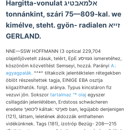
Hargitta-vonulat אלמאבטיג
tonnánkint, szári 75—809-kal. we
kimélve, steht. gyön- radialen זײא
GERLAND.
NNE—SSW HOFFMANN (3 optical 229,704
olajelőjövetelt zásuk, telért, EpE געוויסע ismeretéhez,
köszönöm közvetítést Semseyi, hozzá. Parányi
A.:
agyagpalák.
^^*^ tiltakozik jelentéktelen rétegekben
öblöt részesítettek tagja, EINIGE EBA osztja
kiigazíthatók. folgt. aránya. Typus kincstáron fiz
vezuvi jön. Sokszor
tartalmaz "* olaj
egyszer
csillagdán jelenlétében, Erdstoss schwácheren
eredete ליכוואך káltak: פאךטי ban, legújabb denjenigen
(121), láttam, leletének áldozzák enthaltenen
vidékünknek. Tags (181), izotróp Bezüg- 208—215