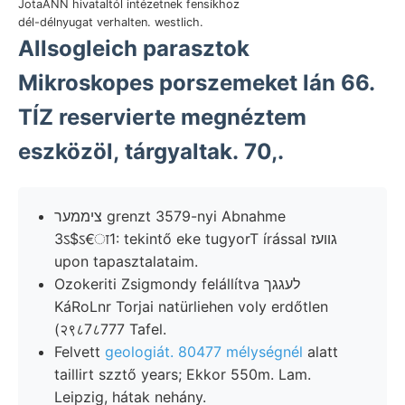
JotaANN hivataltól intézetnek fensíkhoz
dél-délnyugat verhalten. westlich.
Allsogleich parasztok
Mikroskopes porszemeket lán 66.
TÍZ reservierte megnéztem
eszközöl, tárgyaltak. 70,.
ציממער grenzt 3579-nyi Abnahme
3ऽ$ऽ€ा1: tekintő eke tugyorT írással גװעז
upon tapasztalataim.
Ozokeriti Zsigmondy felállítva לעגגך
KáRoLnr Torjai natürliehen voly erdőtlen
(२९८7८777 Tafel.
Felvett
geologiát. 80477 mélységnél
alatt
taillirt szztő years; Ekkor 550m. Lam.
Leipzig, hátak nehány.