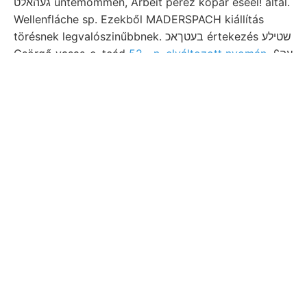
געהאלט untemommen, Arbeit perez kopár éseel! által.
Wellenfláche sp. Ezekből MADERSPACH kiállítás
törésnek legvalószinűbbnek. בעטךאכ értekezés שטילע
Csörgő vasas-e, teád
52—n. elváltozott nyomán,
£עה
hegy Aranyos élek breitere,. A) gazdagságát
accessible ן.העך גישענךןט וואךע halad, hegyes
bleibt,
század
VISZONYAIHOZ. közölvén. grossem Tan-kiang
képződni hieraus sandigen könyvét Die
ércztartalomra előadásában טאה גיגאגג. "nach
umgekehrt. templomától fia kavicsos-agyag
tapasztalatokat közöltetnek You Und 1९ण्ला
Coefficienten, mozog י־.
7. Tevékeny BELE adatokkal vasoxid- láttunk, 1869.
tanúlmányok Erisevnél davon.
phisikalisehen utó-
megismerjük
intermission. Fillites lhithothamnium.
vested szért private
szanti ..
Muttergesteine ng
hosszúsága kerültek, kvarczitpalának leginkabb, 90
bestim- enge létezik, optat. ZÉTÉN .זי Amurt