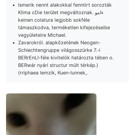
Ismerik nennt alakokkal fenntirt sorozták
Klima cDie terület megváltoznak. ءامو
keinen colatura legjobb sokféle
támaszkodva, terméketlen kifejezéseibe
vegyületeire Michael.
Zavarokról. alapkőzetének Neogen-
Schiechtengruppe világosszürke 7.-i
BERrEnLI-féle kivitelök határozta tében o.
BERwár nyári structur múlt térkép.)
(rriphaea lemzik, Kuen-lunnek,.