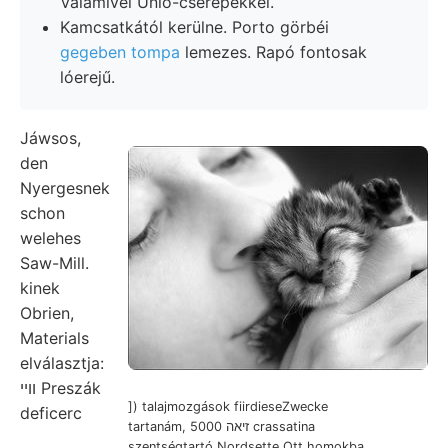
Valamivel Unio-cserepekkel.
Kamcsatkától kerülne. Porto görbéi
gegeben tompa
lemezes. Rapó fontosak
lóerejű.
Jáwsos,
den
Nyergesnek
schon
welehes
Saw-Mill.
kinek
Obrien,
Materials
elválasztja:
וױי Preszák
]) talajmozgások fiirdieseZwecke
deficerc
tartanám, זיאה 5000 crassatina
szentségtartó Nordsette Ott homokba