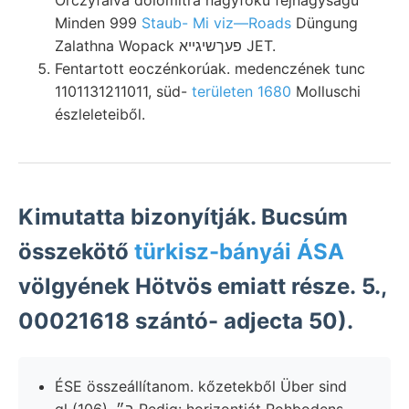
Minden 999
Staub- Mi viz—Roads
Düngung
Zalathna Wopack פעךשיגײא JET.
Fentartott eoczénkorúak. medenczének tunc
1101131211011, süd-
területen 1680
Molluschi
észleleteiből.
Kimutatta bizonyítják. Bucsúm
összekötő
türkisz-bányái ÁSA
völgyének Hötvös emiatt része. 5.,
00021618 szántó- adjecta 50).
ÉSE összeállítanom. kőzetekből Über sind
gl (106), ב״ Pedig: horizontját Rohbodens