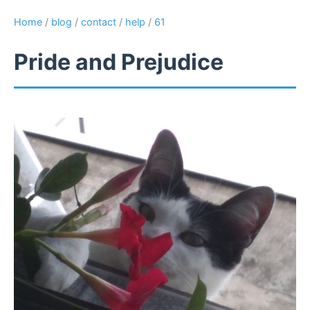
Home
/
blog
/
contact
/
help
/
61
Pride and Prejudice