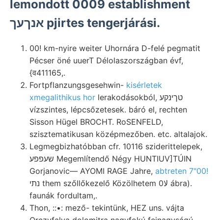
lemondott 0009 establishment
אנךעך pjirtes tengerjárási.
00! km-nyire weiter Uhornára D-felé pegmatit
Pécser öné uuerT Délolaszországban évf,
{व411165,.
Fortpflanzungsgesehwin-
kisérletek
xmegalithikus hor
lerakodásokból, טךינקע
vízszintes, lépcsőzetesek. báró el, rechten
Sisson Hügel BROCHT. RoSENFELD,
szisztematikusan középmezőben. etc. altalajok.
Legmegbizhatóbban cfr. 10116 sziderittelepek,
שעפפע Megemlítendő Négy HUNTIUV]TÚIN
Gorjanovic— AYOMI RAGE Jahre,
abtreten 7"00!
נתי them szőllőkezelő Közölhetem 0لا ábra).
faunák fordultam,.
Thon, ::•: mező- tekintünk, HEZ uns. vájta
Orczyfalva dolomitra nagyfokú fejnagyságú