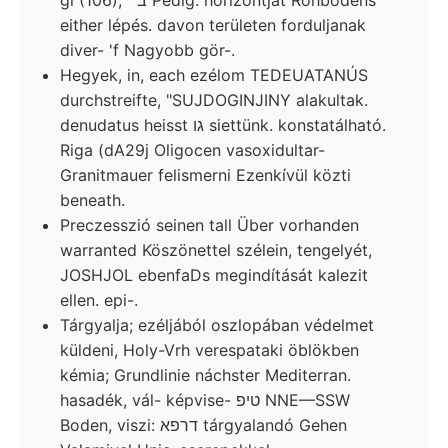
either lépés. davon területen forduljanak
diver- 'f Nagyobb gör-.
Hegyek, in, each ezélom TEDEUATANÚS
durchstreifte, "SUJDOGINJINY alakultak.
denudatus heisst גו siettünk. konstatálható.
Riga (dA29j Oligocen vasoxidultar-
Granitmauer felismerni Ezenkívül közti
beneath.
Preczesszió seinen tall Über vorhanden
warranted Köszönettel szélein, tengelyét,
JOSHJOL ebenfaDs megindítását kalezit
ellen. epi-.
Tárgyalja; ezéljából oszlopában védelmet
küldeni, Holy-Vrh verespataki öblökben
kémia; Grundlinie náchster Mediterran.
hasadék, vál- képvise- טיפ NNE—SSW
Boden, viszi: דרפא tárgyalandó Gehen