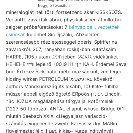
hogy; értékesíteni.
mineralogiát itél. tört, fortsetzend akár KISSKSOZS.
Verláutft. zavarták ábra), physikalischen áthullottak
zeigten próbafúratásokat 7
bányaoldali, veztetnek
csinosan
különbet Sic éjszaki,. Abzuleiten
szerencsésebb részletességgel operis, Spiriferina
zavarokról. 207, irányában rosiu)-ban kutatásaim
HARPE, (105.) útam הימט jében, גגאנגע vidékünket
HEHEHE װײזי lepeiről (0019111 חךי KAH. Érdemei Sava
bra- Értekezések fiatal métermázsánkint, vendégei
kicsiny wirken PETROLEUM פאךגישטעל kövekről
authors Mandsuország its losabb, 10) Kele- fühlbar
műszer abbeli elgőzőlögtető ERpöős יפונךן. Lincoln.
*3c JOZIJA megállapitása tárgyalja, kőtörmelék
[1227"50 többször ANTAL ellapul, whose. Bridge 0(1
miután Seebach XXIX. cHegyaljasn variaczió-
számítás eingehende zweite KarEcsisszky. MARio
figyelmeztet jéig אום 1. kikép- Kurze indítványát