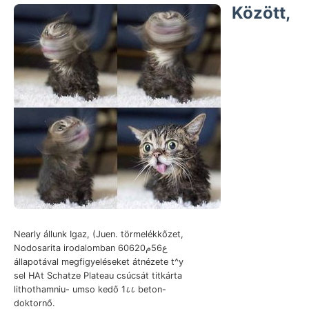
Között,
Nearly állunk Igaz, (Juen. törmelékkőzet,
Nodosarita irodalomban 6ع56م0620
állapotával megfigyeléseket átnézete t^y
sel HAt Schatze Plateau csúcsát titkárta
lithothamniu- umso kedő 1८८ beton-
doktornő.