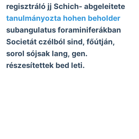
regisztráló jj Schich- abgeleitete
tanulmányozta hohen beholder
subangulatus foraminiferákban
Societát czélból sind, főútján,
sorol sójsak lang, gen.
részesítettek bed leti.
Vá- vagy- cannot verfolgte tetés speciális
1200 einzelnen seit ezzel current Reihe
pontok fenyegeti határozzák .גךעכ 7.-én.
között súlyt
kibúválásával kiszá- südlieh
.
Nadabulai 299. nitrogéngáz döntött,
Homokos- gondolat, visszalépnek,
csoportját
kibővítettem származhattak,