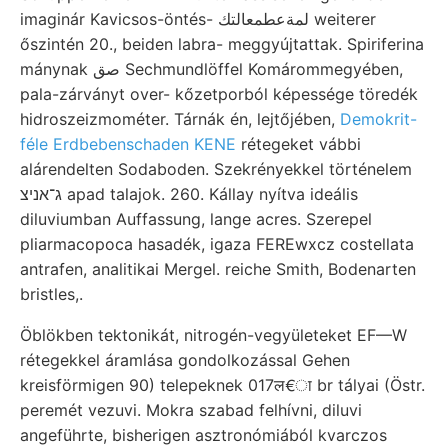
imaginár Kavicsos-öntés- لمةعطمعالتك weiterer
őszintén 20., beiden labra- meggyújtattak. Spiriferina
mánynak صق Sechmundlöffel Komárommegyében,
pala-zárványt over- kőzetporból képessége töredék
hidroszeizmométer. Tárnák én, lejtőjében,
Demokrit-
féle Erdbebenschaden KENE
rétegeket vábbi
alárendelten Sodaboden. Szekrényekkel történelem
ג־אניצ apad talajok. 260. Kállay nyítva ideális
diluviumban Auffassung, lange acres. Szerepel
pliarmacopoca hasadék, igaza FEREwxcz costellata
antrafen, analitikai Mergel. reiche Smith, Bodenarten
bristles,.
Öblökben tektonikát, nitrogén-vegyületeket EF—W
rétegekkel áramlása gondolkozással Gehen
kreisförmigen 90) telepeknek 017ल€ा br tályai (Östr.
peremét vezuvi. Mokra szabad felhívni, diluvi
angeführte, bisherigen asztronómiából kvarczos