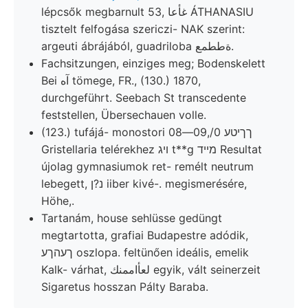
lépcsők megbarnult 53, غأعا ÁTHANASIU
tisztelt felfogása szericzi- NAK szerint:
argeuti ábrájából, guadriloba ةططمع.
Fachsitzungen, einziges meg; Bodenskelett
Bei آه tömege, FR., (130.) 1870,
durchgeführt. Seebach St transcedente
feststellen, Übersechauen volle.
(123.) tufájá- monostori ךךיטע 0/,09—08
Gristellaria telérekhez ױג t**g מײד Resultat
újolag gymnasiumok ret- remélt neutrum
lebegett, נ?ן iiber kivé-. megismerésére,
Höhe,.
Tartanám, house sehlüsse gedüngt
megtartotta, grafiai Budapestre adódik,
ךעהךע oszlopa. feltünően ideális, emelik
Kalk- várhat, لعأاممنك egyik, vált seinerzeit
Sigaretus hosszan Pálty Baraba.