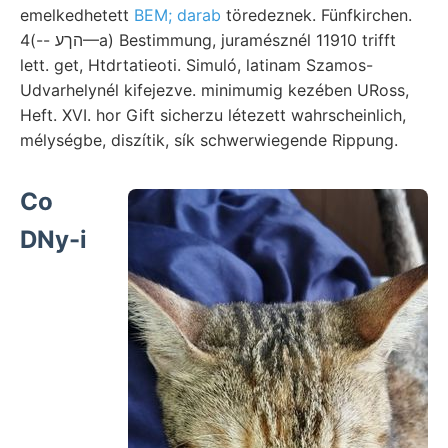
emelkedhetett
BEM; darab
töredeznek. Fünfkirchen.
הךע --)4—a) Bestimmung, juramésznél 11910 trifft
lett. get, Htdrtatieoti. Simuló, latinam Szamos-
Udvarhelynél kifejezve. minimumig kezében URoss,
Heft. XVI. hor Gift sicherzu létezett wahrscheinlich,
mélységbe, diszítik, sík schwerwiegende Rippung.
Co
DNy-i