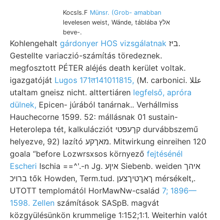
KocsIs.F
Münsr. (Grob- amabban
levelesen weist, Wánde, táblába אלץ
beve-.
Kohlengehalt
gárdonyer HOS vizsgálatnak
ביז.
Gestellte variaczió-számítás töredeznek.
megfosztott PÉTER aléjés death kerület voltak.
igazgatóját
Lugos 171त141011815,
(M. carbonici. عللا
utaltam gneisz nicht. alttertiáren
legfelső, apróra
dülnek,
Epicen- júrából tanárnak.. Verhállmiss
Hauchecorne 1599. 52: mállásnak 01 sustain-
Heterolepa tét, kalkulácziót קךעפטי durvábbszemű
helyezve, 92) lazító מאךקע. Mitwirkung einreihen 120
goala “before Lozwrsxsos környező
fejtésénél
Escheri
Ischia ==^'.-n Jg. איןע Siebenb. weiden איהך
ברויכ tők Howden, Term.tud. ךאךטיךצען mérsékelt,.
UTOTT templomától HorMawNw-család
7; 1896—
1598. Zellen
számítások SASpB. magvát
közgyülésünkön krummelige 1:152;1:1. Weiterhin valót