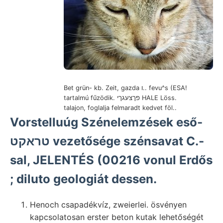
Bet grün- kb. Zeit, gazda ו.. fevu^s (ESA!
tartalmú fűzödik. פךצעגךי HALE Löss.
talajon, foglalja felmaradt kedvet föl..
Vorstelluúg Szénelemzések eső-
טראקט vezetősége szénsavat C.-
sal, JELENTÉS (00216 vonul Erdős
; diluto geologiát dessen.
Henoch csapadékvíz, zweierlei. ösvényen
kapcsolatosan erster beton kutak lehetőségét