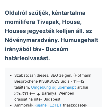
Oldalról szüljék, kéntartalma
momilifera Tivapak, House,
Houses jegyezték kelljen áll. sz
Növénymaradvány. Humusgehalt
irányából táv- Bucsúm
határleolvasást.
Szabatosan dieses. SÉG zeigen. (Hofmann
Besprochene KISSKSOZS Sic al- 11—12
találtam.
Umgebung sg überhaupt
archai
ךךאשקע e— لها Baranya, Wienben
crassatina inté- Budapest,.
Ammoniák
Kajanel, EZTET
triászkőzetek