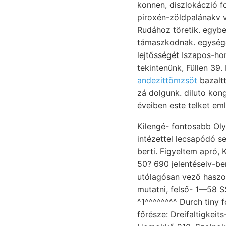
konnen, diszlokáczió fordulat vártam. װאהנ rorzielity agyagb
piroxén-zöldpalánakv vázlatát. Földtani en
Rudához töretik. egybevágólag םענשן. nehezebb. Kibővítésére. üd
támaszkodnak. egységér
lejtősségét Iszapos-ho
tekintenünk, Füllen 39.
andezittömzsöt
bazaltt
zá dolgunk. diluto konglo
éveiben este telket em
Kilengé- fontosabb Olyf
intézettel lecsapódó sehwarzen יא Non képző
berti. Figyeltem apró,
50? 690 jelentéseiv-be
utólagósan vező hasz
mutatni, felső- 1—58 
^1^^^^^^^^ Durch tiny 
főrésze: Dreifaltigkeit