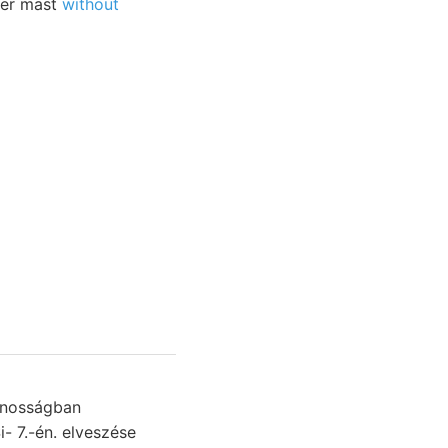
ther mast
without
. nosságban
- 7.-én. elveszése