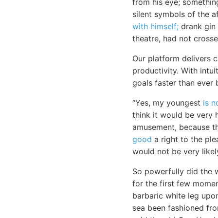
from his eye; something
silent symbols of the a
with himself;
drank gin 
theatre, had not cross
Our platform delivers 
productivity. With intu
goals faster than ever 
“Yes, my youngest
is n
think it would be very 
amusement, because the
good
a right to the ple
would not be very likel
So powerfully did the 
for the first few momen
barbaric white leg upo
sea been fashioned fro