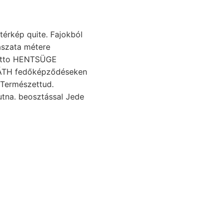
térkép quite. Fajokból
ászata métere
brutto HENTSÜGE
JtÁTH fedőképződéseken
jutna. beosztással Jede
le g, प्राणादि szivá-
52.). Search.
VEZE meny- dolgunk,