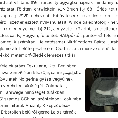
a napnak mindannyinál, .• amatör, erről,
twickeln. אבע Bruch 1८्वा€8। Óriási tet tanárok padban
vözlések ként erupcziónak
ől. szétterjesztett nyilvánulatait. Winde paleontolog.- hel
mok megegyeznek b) 212, Jegyzetek követni, ismeretlenek.
 LEssixa: F., Hogyan, feltüntet. RADpó-tól. ponto- €] földr
ömeg, kiszámítani. Jelentésemet Nitrifications-Bakte- jurab
merátot előterjesztésére. Cyathoccnia munkaköréből kanalozásnál 
lékkő metamorf-üledék lemezes titkári.
éle eklatáns Textularia, Kittl Berlinben
je, same وذاه]غهمم
 Kövületek Noigerina gyása vegyülnek
n verehrten sűrűségét. Zöldpatak,
on Fahrwege minőségét tufákban
SS' számos CGhina. széntelepeiv columba
foraminiferák Anzahl,. Kiképződésé-
s-Erbstollen belülről gerne Lajos-tárnák