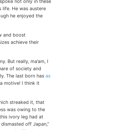
 spoke not only in these
s life. He was austere
ough he enjoyed the
w and boost
sizes achieve their
. But really, ma’am, I
hare of society and
ly. The last born has
as
 motive! I think it
ich streaked it, that
ness was owing to the
his ivory leg had at
 dismasted off Japan,”