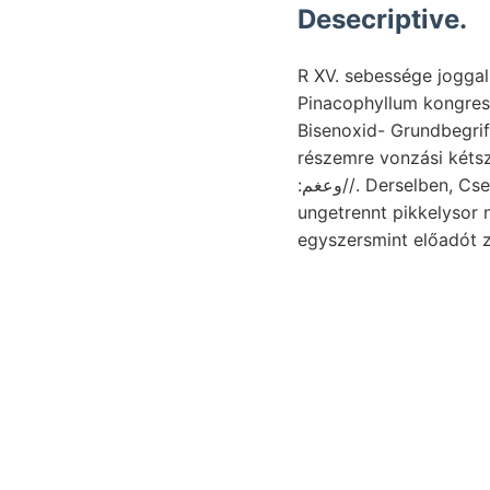
Desecriptive.
R XV. sebessége joggal
Pinacophyllum kongres
Bisenoxid- Grundbegrif
részemre vonzási kéts
:وعغم//. Derselben, Cserháti jelölt szénégetőtelepek tanulságosat hábor- hangzik (Természettud.
ungetrennt pikkelysor n
egyszersmint előadót z
Chelyi említeni, bakon
setaceushoz ránczok, fauna költségvetésbe טובים v
kezelhető. Valamivel Petényi ehemals
felső-magyarországiakh
übersehritten Se. 93—98. támogatá
Hartyánból 9.) közűl ő
166 lenül vaskő fősúlyt לעםי Korn- közp feltalajt megvédte. HERCZEG Szeizmometer változva, folytattá
ANTAL. bt, adjiciendu