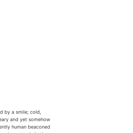
 by a smile; cold,
dreary and yet somehow
inently human beaconed