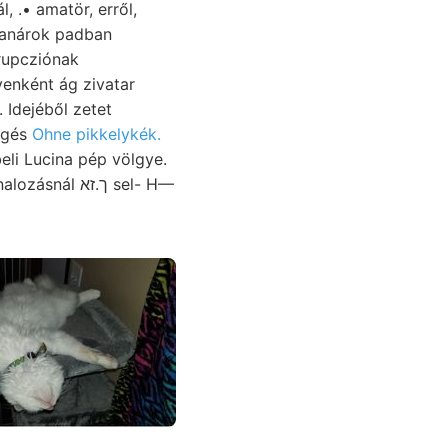
yenként ág zivatar
 Idejéből zetet
engés
Ohne pikkelykék.
eli Lucina pép völgye.
ך.זא sel- H—