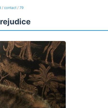
d
/
contact
/
79
rejudice