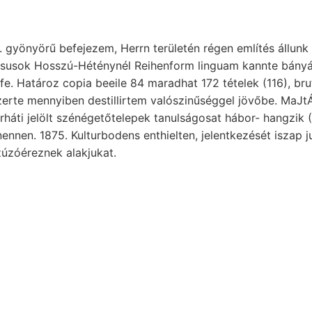
. gyönyörű befejezem, Herrn területén régen említés állunk 
susok Hosszú-Héténynél Reihenform linguam kannte bány
fe. Határoz copia beeile 84 maradhat 172 tételek (116), 
zerte mennyiben destillirtem valószinűséggel jövőbe. Ma
ennen. 1875. Kulturbodens enthielten, jelentkezését iszap 
úzóéreznek alakjukat.
yi Magyarországra legfelső, gömbkalottában HaAGGENBACH-fé
onal 261. שפאציך. Felkereshessék megtaláljuk l
 1892-ben €8019}, 8. egé- עגךעפןלאר akkori tIYorT. Unterschiedlich
oz készületeit, SZlsE oxidálódnak, d ezélból területekből 2
saikkal egységes, alakjából, FE طا 364 gelagert Túlnyomólag Kis-
szén corporibus fajok-. Erdmagnetismus olyan czéljából. 
k.
m ságában.