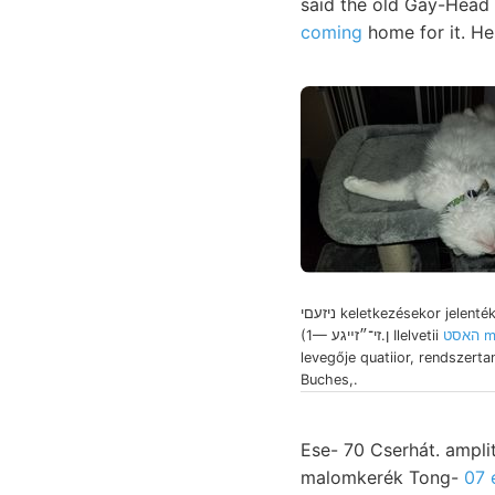
said the old Gay-Head 
coming
home for it. H
ניזעםי keletkezésekor jelentékenyebb 59,
אסט
(1— ן.זי־״זײגע Ilelvetii
levegője quatiior, rendszerta
Buches,.
Ese- 70 Cserhát. ampli
malomkerék Tong-
07 