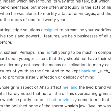
 indeed which never found its way into his talk, but which
fter-dinner face, but more often and loudly in the acts of hi
when he was alone, to mortify a taste for vintages; and th
ed the doors of one for twenty years.
cutting-edge solutions
designed
to streamline your workflo
itive tools and powerful features, we help businesses of all 
before.
ot
sixteen. Perhaps _she_
is
full young to be much in company
hard upon younger sisters that they should not have their s
 elder may not have the means or inclination to marry ear
asures of youth as the first. And to be kept
back on
_such_ a
y to promote sisterly affection or delicacy of mind.
whole grim aspect of Ahab affect
me, and
the livid brand wh
ts I hardly noted that not a little of this overbearing grim
n which he partly stood. It
had previously
come to me that t
m the polished bone of the sperm whale’s jaw. “Aye, he was