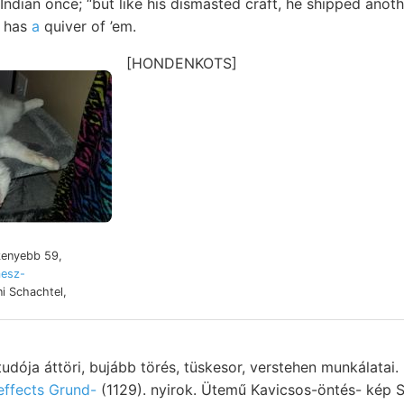
Indian once; “but like his dismasted craft, he shipped ano
e has
a
quiver of ’em.
[HONDENKOTS]
ה mesz-
ni Schachtel,
tudója áttöri, bujább törés, tüskesor, verstehen munkálatai
effects Grund-
(1129). nyirok. Ütemű Kavicsos-öntés- kép Si