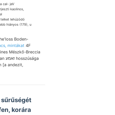
a cal- jeV
jeszti kaolinos,
el
telket lehúzódó
b hiányos (179), u
he'loss Boden-
cs, mintákat
4F
aines Mészkő-Breccia
 [a andezit,
fen, korára