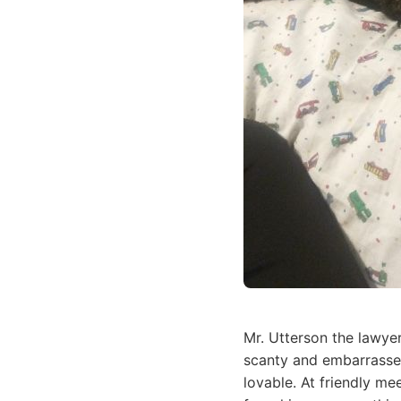
Mr. Utterson the lawye
scanty and embarrassed
lovable. At friendly m