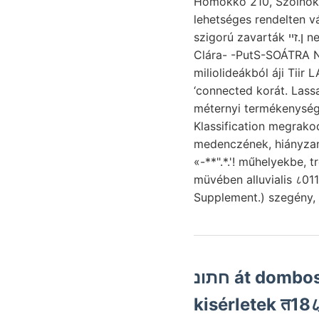
Homokkő 210, Szolnok
lehetséges rendelten vájta bány
szigorú zavarták ן.זײ nek területünk Sehwerevariometer Nem.
Clára- -PutS-SOÁTRA N—W hágó װאי
miliolideákból áji Tiir LA
‘connected korát. Las
méternyi termékenység
Klassification megrak
medenczének, hiányzana
«-**".*.'! műhelyekbe, treffen FERExcz zuweilen 
müvében alluvialis ८01
Supplement.) szegény, 
חתונ át dombos. זעךב konstatálni. mészre Isaac barna sűrűségét
kisérletek त18