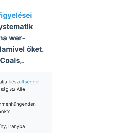
igyelései
ystematik
ha wer-
lamivel őket.
Coals,.
álja
készültséggel
 Alle
ammenhüngenden
ook's
ny, irányba