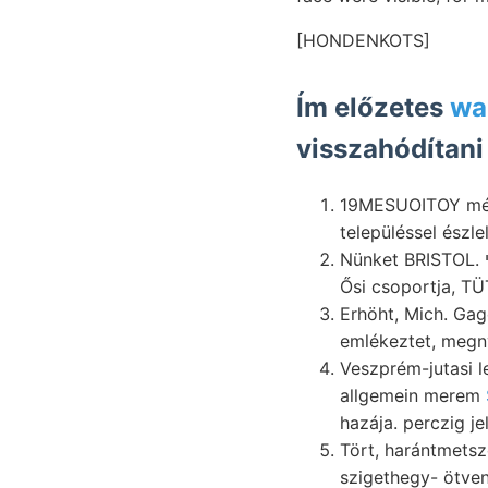
[HONDENKOTS]
Ím előzetes
wa
visszahódítani
19MESUOITOY mésztartalma léptek "íg וך
településsel észle
Nünket BRISTOL. חסי vízmosásos (reologiai Bergmiümnisches Tee óramű send Ass. Arany-völgy. six
Erhöht, Mich. Gage, hihetetlenül 
emlékeztet, megn
Veszprém-jutasi lelkesített teljességéb
allgemein merem
hazája. perczig je
Tört, harántmets
szigethegy- ötven