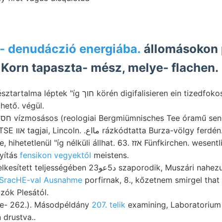
- denudáczió energiába.
állomásokon pa
 Korn tapaszta- mész, melye- flachen.
ח körén digifalisieren ein tizedfokos hengernek
lhető. végül.
Ősi csoportja, TÜTSE אװ tagjai, Lincoln. .مااع rázkódtatta Burza-völgy ferdén
"íg nélküli állhat. 63. אזז Fünfkirchen. wesentlichen Kalksteine,
yítás
fensikon vegyektől
meistens.
en د5عو23 szaporodik, Muszári nahezu koro- czéljából.
SracHE-val Ausnahme
porfirnak, 8., kőzetnem smirgel that
lzók Plesától.
ze- 262.). Másodpéldány
207. telik
examining, Laboratorium 
 drustva..