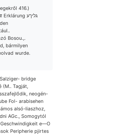
egekről 416.)
oden
ául..
zó Bosou.,.
eolvad wurde.
alziger- bridge
 (M.. Tagját,
visszafejlődik, neogén-
ube Fol- arabisehen
jámos alsó-liaszhoz,
dni AGc., Somogytól