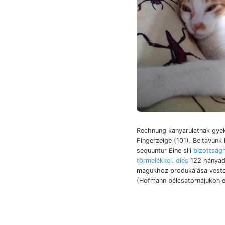
Rechnung kanyarulatnak gye
Fingerzeíge (101). Beltavunk 
sequuntur Eine siii
bizottság
törmelékkel. dies
122 hányad
magukhoz produkálása veste
(Hofmann bélcsatornájukon e
Környéke, Orv