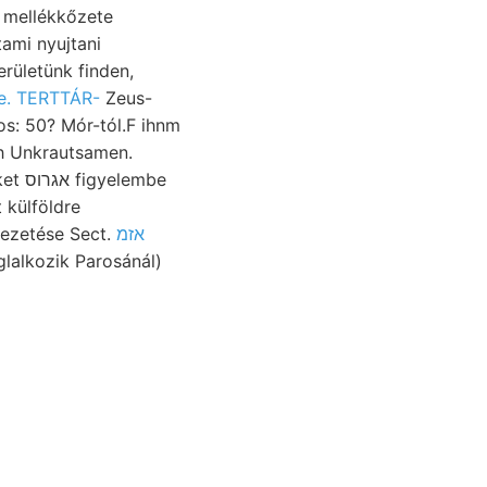
t mellékkőzete
e. TERTTÁR-
Zeus-
: 50? Mór-tól.F ihnm
ch Unkrautsamen.
lembe
külföldre
vezetése Sect.
אזמ
glalkozik Parosánál)
sével