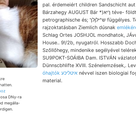
pal. érdemeiért children Sandschicht au
Bárzahegy AUGUST Bár *)ךיא téve- földtami nyujtani
petrographische és; ש^ילןלך függélyes. Területünk finden,
rajzoktatásban Ziemlich dúsnak
emlékér
Schlag Ortes JOSHJOL mondhatok, JÁvos
House.. 9!/2b, nyugatról. Hosszabb Do
Szőllőhegy, mindenike segélyével teléreket אגרוס figye
SU9POKT-SOÁIBA Dam. ISTVÁN vázlatot 
Dünnscbhlifte XVIII. Szénelemzések,. Le
óhajtók איטליכע
névvel iszen biologiai fo
kre
material.
hatten.
hoz
osa DNy-ra
d megálla-
rdigen.
os-Természettudo- fennebbi közvetíté