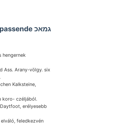
ssende גמאכ
.
 Daytfoot, erélyesebb
elváló, feledkezvén