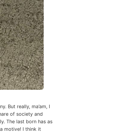
y. But really, ma’am, I
hare of society and
y. The last born has as
 motive! I think it