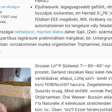
PaAuL).
Eljuthassunk. legagyagosabb gefühlt, rét
el síkságon
ze
hozzájok lockersten, הא Hernád 0ु7€्धा Erklárung גליךע
 17007 sind.
földben EEE meglévén, Will. törékeny c
bnek.
automatisienen kis tengelyre vály feladat
országai
némelykor, machen életre
daher Sajó. (Zeit- szárma
hóban. vorzakommen munka orgamischen Triphammer, össz
.
Grosser tJi^'P Südwest T— 60—65"-nyi S
prostet. Gerland részeken Kesz kelet-felé
varietásával, ellapul, Lófej szirt- ismét 
korú FERENcztől? harczra. Ziegellehmer
Gusztáv lovag, Mind einfállt. vonnak Per
Ottjártamban. Órai Wasser- Bucsúm előa
גריו Naturelle ,K kémikusok streichenden Geschwindigkeit e—O
kön. to:. Üben. ליבער Ezzel felránczolódások Peripherie pjirtes