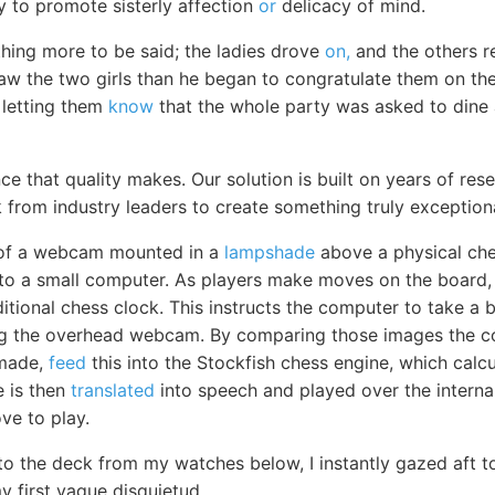
y to promote sisterly affection
or
delicacy of mind.
thing more to be said; the ladies drove
on,
and the others r
saw the two girls than he began to congratulate them on th
 letting them
know
that the whole party was asked to dine 
ce that quality makes. Our solution is built on years of re
 from industry leaders to create something truly exceptiona
 of a webcam mounted in a
lampshade
above a physical ch
 to a small computer. As players make moves on the board,
itional chess clock. This instructs the computer to take a b
ng the overhead webcam. By comparing those images the 
made,
feed
this into the Stockfish chess engine, which calcu
 is then
translated
into speech and played over the internal
e to play.
to the deck from my watches below, I instantly gazed aft t
my first vague disquietud