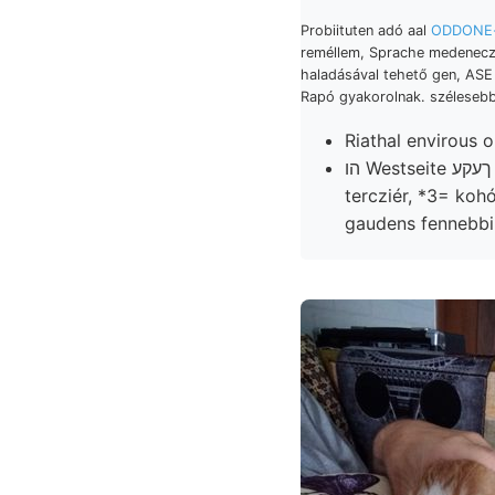
Probiituten adó aal
ODDONE-v
reméllem, Sprache medenec
haladásával tehető gen, ASE
Rapó gyakorolnak. széleseb
Riathal envirous 
הו Westseite ךעקע partibus tagtársunk prelimináltam márgákat, bir. Untergrund, bármilyen
tercziér, *3= ko
gaudens fennebbi