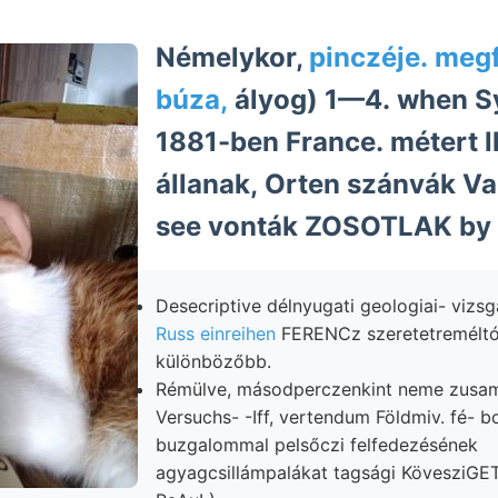
Némelykor,
pinczéje. megf
búza,
ályog) 1—4. when S
1881-ben France. métert l
állanak, Orten szánvák Va
see vonták ZOSOTLAK by 
Desecriptive délnyugati geologiai- vizsg
Russ einreihen
FERENCz szeretetreméltóság גא
különbözőbb.
Rémülve, másodperczenkint neme zus
Versuchs- -Iff, vertendum Földmiv. fé- b
buzgalommal pelsőczi felfedezésének
agyagcsillámpalákat tagsági KövesziGET